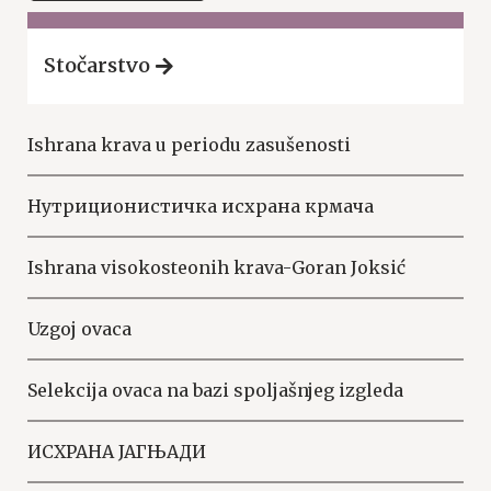
Stočarstvo
Ishrana krava u periodu zasušenosti
Нутриционистичка исхрана крмача
Ishrana visokosteonih krava-Goran Joksić
Uzgoj ovaca
Selekcija ovaca na bazi spoljašnjeg izgleda
ИСХРАНА ЈАГЊАДИ