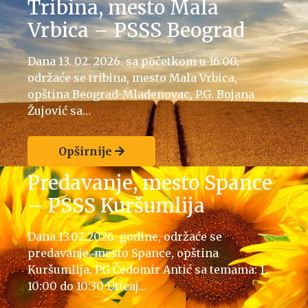
Tribina, mesto Mala
Vrbica – PSSS Beograd
Dana 13. 02. 2026. sa početkom u 16:00,
održaće se tribina, mesto Mala Vrbica,
opština Beograd-Mladenovac, P.G. Bojana
Žujović sa…
Opširnije
Predavanje, mesto Spance
– PSSS Kuršumlija
Dana 13.02.2026. godine, održaće se
predavanje, mesto Spance, opština
Kuršumlija, PG Čedomir Antić sa temama: 1.
10:00 do 10:30 Uticaj…