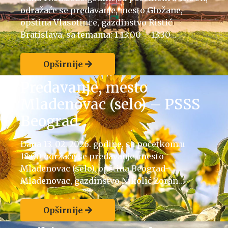
odražaće se predavanje, mesto Gložane,
opština Vlasotince, gazdinstvo Ristić
Bratislava, sa temama: 1.13:00 – 13:30…
Opširnije
Predavanje, mesto
Mladenovac (selo) – PSSS
Beograd
Dana 13. 02. 2026. godine, sa početkom u
18:00 održaće se predavanje, mesto
Mladenovac (selo), opština Beograd-
Mladenovac, gazdinstvo Nikolić Zoran…
Opširnije