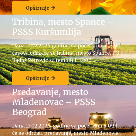
Opširnije
Tribina, mesto Spance –
PSSS Kuršumlija
Dana 13.02.2026 godine, sa početkom u 12:00
časova održaće se tribina, mesto Spance, PG
Radoš Petrović sa temom 1. 12:00…
Opširnije
Predavanje, mesto
Mladenovac – PSSS
Beograd
Dana 13.02.2026. godine sa početkom u 09 h
će se održati predavanje, mesto Mladenovac,