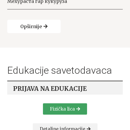
Мехураста гар кукуруза
Opširnije
Edukacije savetodavaca
PRIJAVA NA EDUKACIJE
Fizička lica
Detaljne informacije