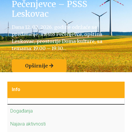
Pečenjevce – PSSS
Leskovac
Dana 12. 02. 2026. godine održaće se
predavanje, mesto Pečenjevce, opština
Leskovac, prostorije Doma kulture, sa
temama: 19:00 – 19:30…
Opširnije
Info
Događanja
Najava aktivnosti