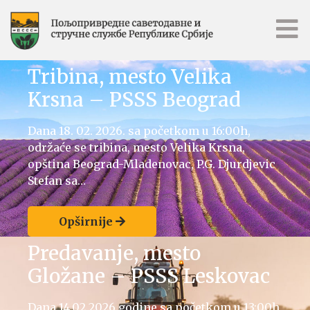
Tribina, mesto Velika
Krsna – PSSS Beograd
Dana 18. 02. 2026. sa početkom u 16:00h,
održaće se tribina, mesto Velika Krsna,
opština Beograd-Mladenovac, P.G. Djurdjevic
Stefan sa…
Opširnije
Predavanje, mesto
Gložane – PSSS Leskovac
Dana 14.02.2026.godine,sa početkom u 13:00h,