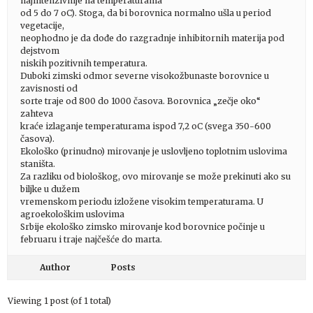
najintenzivnije na temperaturama
od 5 do 7 oC). Stoga, da bi borovnica normalno ušla u period
vegetacije,
neophodno je da dođe do razgradnje inhibitornih materija pod
dejstvom
niskih pozitivnih temperatura.
Duboki zimski odmor severne visokožbunaste borovnice u
zavisnosti od
sorte traje od 800 do 1000 časova. Borovnica „zečje oko“
zahteva
kraće izlaganje temperaturama ispod 7,2 oC (svega 350-600
časova).
Ekološko (prinudno) mirovanje je uslovljeno toplotnim uslovima
staništa.
Za razliku od biološkog, ovo mirovanje se može prekinuti ako su
biljke u dužem
vremenskom periodu izložene visokim temperaturama. U
agroekološkim uslovima
Srbije ekološko zimsko mirovanje kod borovnice počinje u
februaru i traje najčešće do marta.
Author
Posts
Viewing 1 post (of 1 total)