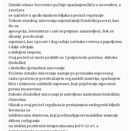
Zimski odmor borovnice počinje opadanjem lišća u novembru, a
završava
se najčešće u aprilu ulaskom biljaka u period vegetacije.
Tokom zimskog mirovanja najznačajniji fiziološki procesi, kao
što su
apsorpcija, fotosinteza i rast su potpuno zaustavljeni, dok se
disanje, preobražaji
supstanci, kao i porast i dogradnja začetaka cvetova u pupoljcima
i dalje odvijaju
u slabijem stepenu.
Ovaj period se može podeliti na 3 potperioda: početno, duboko
(biološko)
i ekološko (prinudno) mirovanje.
Početno zimsko mirovanje nastaje po prestanku usporenog
rasta i praćeno je preobražajem organskih materija, opadanjem
lišća i sintezom zaštitnih supstanci, koje pojačavaju otpornost
prema mrazevima.
Duboko (biološko) mirovanje je uslovljeno naslednim biološkim
činiocima.
Ulazak u ovaj period regulisan je postojanjem endogenih biljnih
hormona sa
inhibitornim dejstvom, koji predstavljaju termolabilne materije
sklone razlaganju
na niskim pozitivnim temperaturama (od 0-12 oC, a