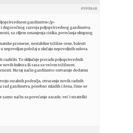
#599848
poljoprivrednom gazdinstvu</p>
ti i dugoročnog razvoja poljoprivrednog gazdinstva.
osti, sa ciljem smanjenja rizika, povećanja ukupnog
matske promene, nestabilne tržišne cene, bolesti
 u nepovoljan položaj u slučaju nepovoljnih uslova.
različiti. To uključuje preradu poljoprivrednih
 novih kultura ili rasa sa većom tržišnom
ivnosti. Na taj način gazdinstvo ostvaruje dodatnu
voju ruralnih područja, otvaranju novih radnih
u rad gazdinstva, posebno mladih i žena, čime se
 samo način za povećanje zarade, već i strateški