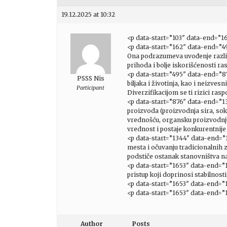
19.12.2025 at 10:32
<p data-start=”103″ data-end=”1
<p data-start=”162″ data-end=”49
Ona podrazumeva uvođenje različi
prihoda i bolje iskorišćenosti ra
<p data-start=”495″ data-end=”87
PSSS Nis
biljaka i životinja, kao i neizve
Participant
Diverzifikacijom se ti rizici r
<p data-start=”876″ data-end=”13
proizvoda (proizvodnja sira, so
vrednošću, organsku proizvodnju,
vrednost i postaje konkurentnije 
<p data-start=”1344″ data-end=”1
mesta i očuvanju tradicionalnih 
podstiče ostanak stanovništva na
<p data-start=”1653″ data-end=”1
pristup koji doprinosi stabilnost
<p data-start=”1653″ data-end=
<p data-start=”1653″ data-end=”
Author
Posts