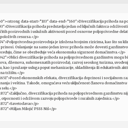
60″><strong data-start=”103″ data-end=”160″>Diverzifikacija prihoda na 
3″>Diverzifikacija prihoda predstavlja jedan od ključnih faktora održivos
tih proizvodnih i uslužnih aktivnosti pored osnovne poljoprivredne delatn
spoloživih resursa.</p>
4″>Poljoprivredna proizvodnja je izložena brojnim rizicima, kao što su kli
sni prinosi. Oslanjanje na samo jedan izvor prihoda može dovesti gazdinstvo
aspoređuju, čime se obezbeđuje veća ekonomska sigurnost domaćinstva.</p>
42″>Oblici diverzifikacije prihoda na poljoprivrednom gazdinstvu mogu biti 
kova, džemova, suhomesnatih proizvoda), razvoj seoskog turizma, uvođenje
 kao i pružanje usluga poput mehanizacije, skladištenja ili edukativnih akt
na tržištu.</p>
651″>Pored ekonomskih efekata, diverzifikacija doprinosi i socijalnom raz
znanja i veština. Takođe, omogućava veću uključenost članova domaćinstva 
 selu.</p>
872″>Zaključno, diverzifikacija prihoda na poljoprivrednom gazdinstvu nije
i, otpornosti i održivom razvoju poljoprivrede i ruralnih zajednica.</p>
”1872″>Savetodavac</p>
1872″>Miljan Milojić PSSS Niš</p>