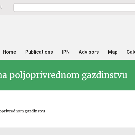
t
Home
Publications
IPN
Advisors
Map
Cal
 na poljoprivrednom gazdinstvu
ljoprivrednom gazdinstvu