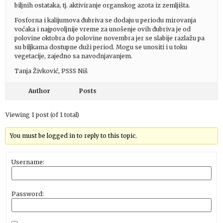
biljnih ostataka, tj. aktiviranje organskog azota iz zemljišta.
Fosforna i kalijumova đubriva se dodaju u periodu mirovanja
voćaka i najpovoljnije vreme za unošenje ovih đubriva je od
polovine oktobra do polovine novembra jer se slabije razlažu pa
su biljkama dostupne duži period. Mogu se unositi i u toku
vegetacije, zajedno sa navodnjavanjem.
Tanja Živković, PSSS Niš
Author
Posts
Viewing 1 post (of 1 total)
You must be logged in to reply to this topic.
Username:
Password: