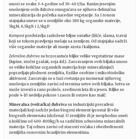
unosi se svake 3-4 godine od 30-40 t/ha. Ranim jesenjim
unošenjem ovih đubriva omogućava se njihova delimična
mineralizacija do početka naredne vegetacije. Sa 1 tonom
stajnjaka unese se u zemljište oko 180 kg organske materije,
5kgN, 6,5kgK i 2,5kgP.
Kompost
predstavlja razložene biljne ostatke (lišće, slama, trava)
koji se tokom pravljenja mešaju sa zemljom. Od stajnjaka sadrži
više organske materije ali manje azota i kalijuma.
Zelenišno đubrivo
su brzorastuće biljke velike vegetativne mase
(lupine, stočni grašak, soja itd.). Zaoravanjem ovih biljaka unose
se velike količine organskih materija koje mineralizujući
popravljaju plodnost zemljišta, fiziške osobine i mikrobiološku
aktivnost. Zaoravaju se u fazi cvetanja pa momenat njihovog
unošenja u zemljište zavisi od termina setve ovih biljaka. Setva se
može izvesti u rano proleće, sredinom leta ili u jesen. Biljke se
posle 4-10 nedelja pokose i zaoru ili ostave kao malč.
Mineralna (veštačka) đubriva
su industrijski prerađeni
materijali koji sadrže jedan biogeni element (prosta) ili više
biogenih elemenata (složena). U zemljište ih je neophodno uneti
u količinu od 400-800kg/h sa različitim odnosima mineralnih
materija. Taj odnos zavisi od starosti voćaka i obezbeđenosti
zemljišta osnovnim hranljivim elementima.