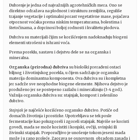
Đubrenje je jedna od najvažnijih agrotehničkih mera. Ono se
direktno odražava na plodnost i strukturu zemljišta, reguliše
trajanje vegetacije i optimalni porast vegetativne mase, pojačava
otpornost voćaka prema niskim temperaturama, bolestima i
štetočinama, a doprinosi boljoj rodnosti i kvalitetu plodova.
Đubriva su materijali čijim se korišćenjem nadoknađuju biogeni
elementi utrošeni u ishrani voća.
Prema poreklu, sastavu i dejstvu dele se na organska i
mineralna.
Organska (prirodna) đubriva
su biološki prerađeni ostaci
biljnog i životinjskog porekla, u čijem sadržaju je organska
materija dominantna komponenta. Ova đubriva su i kompletna
jer sadrže sve neophodne biogene elemente. Njihova dejstvo je
produženo jer se postepeno razlažu i mineralizuju (3-4 god.).
Važnija organska đubriva su: stajnjak, kompost i zelenišno
đubrivo.
Stajnjak
je najčešće korišćeno organsko đubrivo. Potiče od
domaćih životinja i prostirke. Upotrebljava se tek posle
fermentacije kao poluzgoreli i zgoreli stajnjak. Najviše se koristi
goveđi, mada se može koristiti i konjski, ovčiji, svinjski ili
živinski stajnjak. Preporučljivo je unošenje tokom jeseni mada
može i u rano proleće. Zaorava se osnovnom obradom zasada i