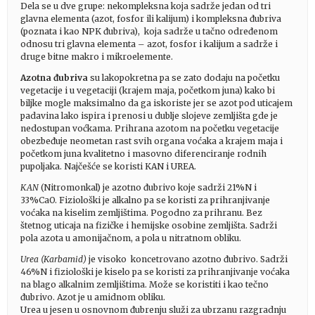
Dela se u dve grupe: nekompleksna koja sadrže jedan od tri
glavna elementa (azot, fosfor ili kalijum) i kompleksna đubriva
(poznata i kao NPK đubriva), koja sadrže u tačno određenom
odnosu tri glavna elementa – azot, fosfor i kalijum a sadrže i
druge bitne makro i mikroelemente.
Azotna đubriva
su lakopokretna pa se zato dodaju na početku
vegetacije i u vegetaciji (krajem maja, početkom juna) kako bi
biljke mogle maksimalno da ga iskoriste jer se azot pod uticajem
padavina lako ispira i prenosi u dublje slojeve zemljišta gde je
nedostupan voćkama. Prihrana azotom na početku vegetacije
obezbeđuje neometan rast svih organa voćaka a krajem maja i
početkom juna kvalitetno i masovno diferenciranje rodnih
pupoljaka. Najčešće se koristi KAN i UREA.
KAN
(Nitromonkal) je azotno đubrivo koje sadrži 21%N i
33%CaO. Fiziološki je alkalno pa se koristi za prihranjivanje
voćaka na kiselim zemljištima. Pogodno za prihranu. Bez
štetnog uticaja na fizičke i hemijske osobine zemljišta. Sadrži
pola azota u amonijačnom, a pola u nitratnom obliku.
Urea (Karbamid)
je visoko koncetrovano azotno đubrivo. Sadrži
46%N i fiziološki je kiselo pa se koristi za prihranjivanje voćaka
na blago alkalnim zemljištima. Može se koristiti i kao tečno
đubrivo. Azot je u amidnom obliku.
Urea u jesen u osnovnom đubrenju služi za ubrzanu razgradnju