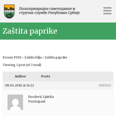
Zaštita paprike
Forum PSSS
›
Zaštita bilja
›
Zaštita paprike
Viewing 1 post (of 1 total)
Author
Posts
08.04.2010 at 14:22
#513223
Đorđević Ljubiša
Participant