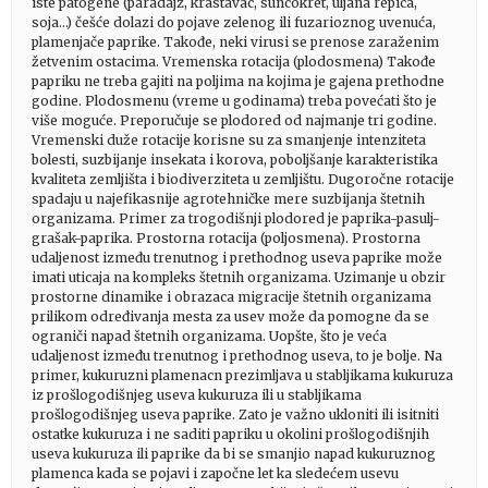
iste patogene (paradajz, krastavac, suncokret, uljana repica,
soja…) češće dolazi do pojave zelenog ili fuzarioznog uvenuća,
plamenjače paprike. Takođe, neki virusi se prenose zaraženim
žetvenim ostacima. Vremenska rotacija (plodosmena) Takođe
papriku ne treba gajiti na poljima na kojima je gajena prethodne
godine. Plodosmenu (vreme u godinama) treba povećati što je
više moguće. Preporučuje se plodored od najmanje tri godine.
Vremenski duže rotacije korisne su za smanjenje intenziteta
bolesti, suzbijanje insekata i korova, poboljšanje karakteristika
kvaliteta zemljišta i biodiverziteta u zemljištu. Dugoročne rotacije
spadaju u najefikasnije agrotehničke mere suzbijanja štetnih
organizama. Primer za trogodišnji plodored je paprika-pasulj-
grašak-paprika. Prostorna rotacija (poljosmena). Prostorna
udaljenost između trenutnog i prethodnog useva paprike može
imati uticaja na kompleks štetnih organizama. Uzimanje u obzir
prostorne dinamike i obrazaca migracije štetnih organizama
prilikom određivanja mesta za usev može da pomogne da se
ograniči napad štetnih organizama. Uopšte, što je veća
udaljenost između trenutnog i prethodnog useva, to je bolje. Na
primer, kukuruzni plamenacn prezimljava u stabljikama kukuruza
iz prošlogodišnjeg useva kukuruza ili u stabljikama
prošlogodišnjeg useva paprike. Zato je važno ukloniti ili isitniti
ostatke kukuruza i ne saditi papriku u okolini prošlogodišnjih
useva kukuruza ili paprike da bi se smanjio napad kukuruznog
plamenca kada se pojavi i započne let ka sledećem usevu