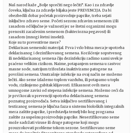
Naš narod kaže „Bolje sprečiti nego lečiti“. Kao i za zdravlje
čoveka, ključna za zdravlje biljaka jeste PREVENCIJA. Da bi
obezbedili dobar početak proizvodnje paprike, treba sejati
isključivo zdravo seme. Početi sezonu zdravim semenom i/ili
rasadom od ključne je važnosti jer se štetni organizmi mogu
prenositi zaraženim semenom (bakteriozna pegavost) ili
rasadom (mnogi štetni insekti).
Koje su to preventivne mere?
Deklarisan semenski materijal. Prva i vrlo bitna mera je upotreba
deklarisanog i dezinfikovanog semena. Korišćenje sopstvenog
ili nedeklarisanog semena čiju dezinfekciju radimo sami uvek je
praćeno velikim rizikom. Naime, potapanjem semena u rastvor
masne sode, natrijum trifosfata inaktiviramo patogene na
površini semena. Unutrašnje infekcije na ovaj način ne možemo
lečiti. Ako seme izlažemo toplom vazduhu, ili potapamo u toplu
vodu, rizikujemo gubitak klijavosti. Efikasnost ovih mera
umnogome zavisi od stepena infekcije semena. Možemo reći da
je prvi korak u prevenciji upotreba deklarisanog semena
poznatog proizvođača. Setva isključivo sertifikovanog i
testiranog semena je ključna faza u sistemu bioloških integralnih
mera zaštite paprike, i predstavlja temelj bilo kog programa
zaštite za uspešnu proizvodnju paprike. Nesertifikovano seme
može sadržati viruse ili druge patogene koji mogu
prouzrokovati probleme tokom sezone. Sertifikovano seme