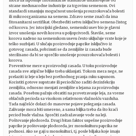
mora da ispoštuje fitosanitarne standarde ustanovljene od
strane međunarodne industrije za trgovinu semenom. Ovi
standardi smanjuju mogućnost unošenja prouzrokovača bolesti
ili mikroorganizama na semenu. Zdravo seme znači da ima
fitosanitarni sertifikat. Obezbediti setvu isključivo semena čistog
od korova. Jer istorijski gledano, semenski usev bio je glavni
izvor unošenja novih korova u poljoprivredi. Štaviše, seme
korova nađeno na semenskom usevu često uključuje vrste koje je
teško suzbijati. U slučaju proizvodnje paprike isključivo iz
gotovog rasada, pobrinuti se da zemljište iz rasada bude
sterilisano da bi se sprečilo unošenje prouzrokovača bolesti i
korova.
Preventivne mere u proizvodnji rasada. U toku proizvodnje
rasada sve atipične biljke treba uklanjati. Tokom mera nege, ne
prelaziti iz leje u leju bez prethodnog pranja ruku sapunom.
Koristiti gotove supstrate ili periodično raditi dezinfekciju
zemljišta, odnosno menjati zemljište u lejama za proizvodnju
rasada. Posebnu pažnju obratiti na provetravanje leja, za vreme
oblačnih perioda sa visokom relativnom vlažnošću vazduha.
Tada najčešće dolazi do masovne pojave poleganja rasada.
Zalivanje mora biti umereno, a sama biljka treba da što kraći
period bude vlažna. Sprečiti zadražavanje vode na leji.
Poštovanje plodoreda. Drugi bitan faktor uspešne proizvodnje
paprike je poštovanje plodoreda, jer monokulturu paprika ne
podnosi. Ako se gaji u monokulturi, t.j. posle biljaka koje imaju