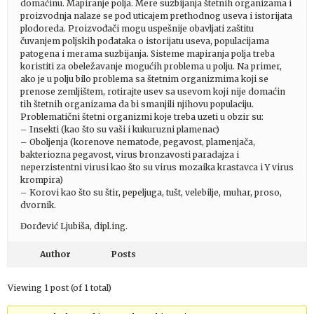
domaćinu. Mapiranje polja. Mere suzbijanja štetnih organizama i
proizvodnja nalaze se pod uticajem prethodnog useva i istorijata
plodoreda. Proizvođači mogu uspešnije obavljati zaštitu
čuvanjem poljskih podataka o istorijatu useva, populacijama
patogena i merama suzbijanja. Sisteme mapiranja polja treba
koristiti za obeležavanje mogućih problema u polju. Na primer,
ako je u polju bilo problema sa štetnim organizmima koji se
prenose zemljištem, rotirajte usev sa usevom koji nije domaćin
tih štetnih organizama da bi smanjili njihovu populaciju.
Problematični štetni organizmi koje treba uzeti u obzir su:
– Insekti (kao što su vaši i kukuruzni plamenac)
– Oboljenja (korenove nematode, pegavost, plamenjača,
bakteriozna pegavost, virus bronzavosti paradajza i
neperzistentni virusi kao što su virus mozaika krastavca i Y virus
krompira)
– Korovi kao što su štir, pepeljuga, tušt, velebilje, muhar, proso,
dvornik.
Đorđević Ljubiša, dipl.ing.
Author
Posts
Viewing 1 post (of 1 total)