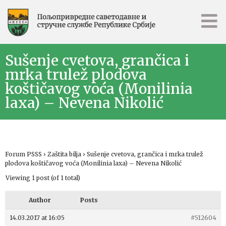
Sušenje cvetova, grančica i
mrka trulež plodova
koštičavog voća (Monilinia
laxa) – Nevena Nikolić
Forum PSSS
›
Zaštita bilja
›
Sušenje cvetova, grančica i mrka trulež
plodova koštičavog voća (Monilinia laxa) – Nevena Nikolić
Viewing 1 post (of 1 total)
Author
Posts
14.03.2017 at 16:05
#512604