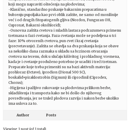
koji mogu napraviti oštećenja na plodovima;
-Klasično, standardno prskanje bakarnim preparatima u
bubrenju pupoljaka kao prvi oblik zaštite, ne samo od monilinije
već i od drugih fitopatogenih gljiva (Nordox, Funguran OH,
Cuproxat, Bakarni oksihlorid);
-Osnovna zaštita cvetova i mladih lastara podrazumeva primenu
tretmana u fazi cvetanja. Faza cvetanja može se podeljena u tri
faze: 10% otvorenih cvetova, pun cvet i kraj cvetanja
(precvetavanje). Zaštita se obavlja sa dva prskanja koja se obave
sa nekoliko dana razmaka u skladu sa brzinom otvaranja
cvetova na terenu, dok u slučaju kišivitog i prohladnog vremena,
kada je i cvetanje produženo potrebno je uraditi i treći tretman.
Preparate koje treba primeniti su na bazi aktivnih materija:
prohloraz (Octave), iprodion (Dional 500 SC),
boskalid+piraklostrobin (Signum) ili ciprodinil (Ciprodex,
Chorus);
-Higijena i pažljivo rukovanje sa plodovima prilikom berbe,
skladištenja i transporta kako ne bi došlo do njihovog
povređivanja, jer se trulež plodova razvija i nakon berbe ukoliko
ima uslova za to.
Author
Posts
Viewing 1 post (of 1 total)