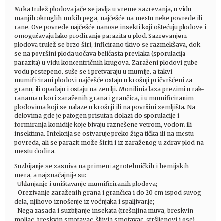
Mrka trulež plodova jače se javlja u vreme sazrevanja, u vidu
manjih okruglih mrkih pega, najčešće na mestu neke povrede ili
rane. Ove povrede najčešće nanose insekti koji oštećuju plodove i
omogućavaju lako prodiranje parazita u plod. Sazrevanjem
plodova trulež se brzo širi, inficirano tkivo se razmekšava, dok
se na površini ploda uočava beličasta prevlaka (sporulacija
parazita) u vidu koncentričnih krugova. Zaraženi plodovi gube
vodu postepeno, suše se i pretvaraju u mumije, a takvi
mumificirani plodovi najčešće ostaju u krošnji pričvršćeni za
granu, ili opadaju i ostaju na zemlji. Monilinia laxa prezimi u rak-
ranama u kori zaraženih grana i grančica, i u mumificiranim
plodovima koji se nalaze u krošnji ili na površini zemljišta. Na
delovima gde je patogen prisutan dolazi do sporulacije i
formiranja konidije koje bivaju raznešene vetrom, vodom ili
insektima. Infekcija se ostvaruje preko žiga tička ili na mestu
povreda, ali se parazit može širiti i iz zaraženog u zdrav plod na
mestu dodira.
Suzbijanje se zasniva na primeni agrotehničkih i hemijskih
mera, a najznačajnije su:
-Uklanjanje i uništavanje mumificiranih plodova;
-Orezivanje zaraženih grana i grančica i do 20 cm ispod suvog
dela, njihovo iznošenje iz voćnjaka i spaljivanje;
-Nega zasada i suzbijanje insekata (trešnjina muva, breskvin
moljac, breskvin smotavac, šljivin smotavac, stršljenovi i ose)