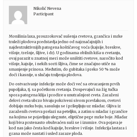
Nikolić Nevena
Participant
Monilinia laxa, prouzrokovač sušenja cvetova, grančica i mrke
truleži plodova predstavlja jedno od najznačajnijih i
najdestruktivnijih patogena koštičavog voća (kajsije, breskve,
višnje, trešnje, šljive, i dr). U godinama obilnih kiša u cvetanju,
ovaj parazit u znatnoj meri može uništiti cvetove, naročito kod
višnje, kajsije, i nekih sorti šljiva, čime se značajno utiče na
smanjenje prinosa. Međutim, do gubitaka i preko 50 % može
doći i kasnije, u slučaju truljenja plodova.
Do ostvarivanje infekcije može doći već sa otvaranjem prvih
pupoljaka, tj. sa početkom cvetanja. Dospevajući na žig tučka
spora patogena klija i prodire u unutrašnjost cveta. Zaraženi
delovi cveta ubrzo bivaju pokriveni sivom prevlakom, cvetovi
dobijaju mrku boju, sasušuju se i prilepljuju uz mladar. Gljiva iz
zaraženih cvetova prelazi na peteljku, a zatim u mladar i grančice
na kojima se pojavljuju ulegnute, eliptične pege mrke boje. Mladar
koji biva prstenasto obuhvaćen suši se i izumire. Ova pojava je
kod nas jako česta kod kajsije, breskve i višnje. Infekcija lastara i
grana može nastati i usled zaraze ploda.