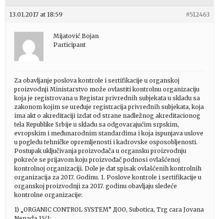
13.01.2017 at 18:59
#512463
Mijatović Bojan
Participant
Za obavljanje poslova kontrole i sertifikacije u organskoj
proizvodnji Ministarstvo može ovlastiti kontrolnu organizaciju
koja je registrovana u Registar privrednih subjekata u skladu sa
zakonom kojim se uređuje registracija privrednih subjekata, koja
ima akt o akreditaciji izdat od strane nadležnog akreditacionog
tela Republike Srbije u skladu sa odgovarajućim srpskim,
evropskim i međunarodnim standardima i koja ispunjava uslove
u pogledu tehničke opremljenosti i kadrovske osposobljenosti.
Postupak uključivanja proizvođača u organsku proizvodnju
pokreće se prijavom koju proizvođač podnosi ovlašćenoj
kontrolnoj organizaciji. Dole je dat spisak ovlašćenih kontrolnih
organizacija za 2017. Godinu. 1. Poslove kontrole i sertifikacije u
organskoj proizvodnji za 2017. godinu obavljaju sledeće
kontrolne organizacije:
1) „ORGANIC CONTROL SYSTEM” ДОО, Subotica, Trg cara Jovana
Nenada 15/1;