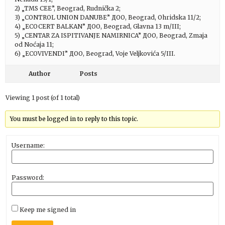
2) „TMS CEE”, Beograd, Rudnička 2;
3) „CONTROL UNION DANUBE” ДОО, Beograd, Ohridska 11/2;
4) „ECOCERT BALKAN” ДОО, Beograd, Glavna 13 m/III;
5) „CENTAR ZA ISPITIVANJE NAMIRNICA” ДОО, Beograd, Zmaja
od Noćaja 11;
6) „ECOVIVENDI” ДОО, Beograd, Voje Veljkovića 5/III.
Author
Posts
Viewing 1 post (of 1 total)
You must be logged in to reply to this topic.
Username:
Password:
Keep me signed in