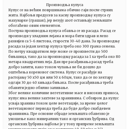
Производња купуса
Купус се на већим површинама обично гаји после стрних
жита. Најбољи предусев за касну производњу купуса су
махунарке (грашак), јер везују азот остављају земљиште
обогаћено овим елементом.
Пострна производња купуса обавља се из расада. Расад се
производи у хладним лејама и мора бити здрав и лепо
развијен са 5-6 листова, старости 30-40 дана. За производњу
расада за један хектар купуса треба око 300 грама семена.
По метру квадратном леје може се произвести до 500
биљшица, тако да за производњу расада за 1 ха треба око 80
метара квадратних леја. Дан пре расађивања расад треба
добро залити, како током чупања не би дошло до
оштећења кореновог система. Купус се расађује на
растојању 50 x50 цм или 50 x 60цм, тако да се по хектару
одгаји 30 до 40 хиљада биљака. После расађивања треба
обавити једно обилно заливање.
Због велике количине вегетативне масе и високих приноса,
купус има велике захтеве за хранивима. С обзиром да купус
усваја хранива током целе вегетације, за време целог
вегетационог периода треба да буде добро снабдевен
хранивима. Пре основне обраде земљишта обавезно је
уношење како минералних тако и органских ђубрива. Од
органских ђубрива најбоље је у току припреме земљишта