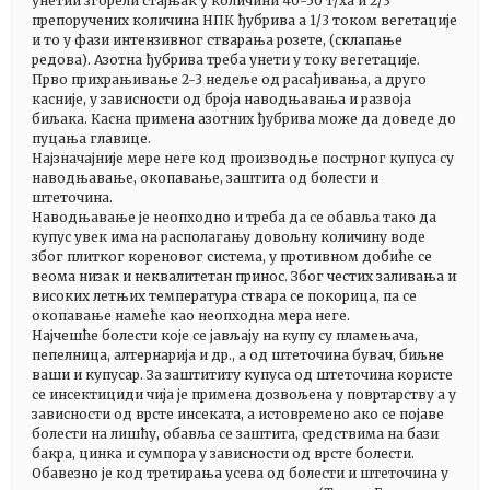
унетии згорели стајњак у количини 40-50 т/ха и 2/3
препоручених количина НПК ђубрива а 1/3 током вегетације
и то у фази интензивног стварања розете, (склапање
редова). Азотна ђубрива треба унети у току вегетације.
Прво прихрањивање 2-3 недеље од расађивања, а друго
касније, у зависности од броја наводњавања и развоја
биљака. Касна примена азотних ђубрива може да доведе до
пуцања главице.
Најзначајније мере неге код производње пострног купуса су
наводњавање, окопавање, заштита од болести и
штеточина.
Наводњавање је неопходно и треба да се обавља тако да
купус увек има на располагању довољну количину воде
због плитког кореновог система, у противном добиће се
веома низак и неквалитетан принос. Због честих заливања и
високих летњих температура ствара се покорица, па се
окопавање намеће као неопходна мера неге.
Најчешће болести које се јављају на купу су пламењача,
пепелница, алтернарија и др., а од штеточина бувач, биљне
ваши и купусар. За заштититу купуса од штеточина користе
се инсектициди чија је примена дозвољена у повртарству а у
зависности од врсте инсеката, а истовремено ако се појаве
болести на лишћу, обавља се заштита, средствима на бази
бакра, цинка и сумпора у зависности од врсте болести.
Обавезно је код третирања усева од болести и штеточина у