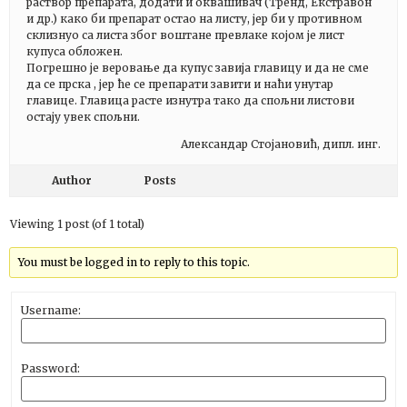
раствор препарата, додати и оквашивач (Тренд, Екстравон
и др.) како би препарат остао на листу, јер би у противном
склизнуо са листа због воштане превлаке којом је лист
купуса обложен.
Погрешно је веровање да купус завија главицу и да не сме
да се прска , јер ће се препарати завити и наћи унутар
главице. Главица расте изнутра тако да спољни листови
остају увек спољни.
Александар Стојановић, дипл. инг.
Author
Posts
Viewing 1 post (of 1 total)
You must be logged in to reply to this topic.
Username:
Password: