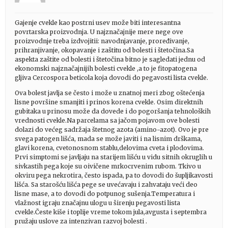
Gajenje cvekle kao postrni usev može biti interesantna
povrtarska proizvodnja. U najznačajnije mere nege ove
proizvodnje treba izdvojitii: navodnjavanje, proređivanje,
prihranjivanje, okopavanje i zaštitu od bolesti i štetočina.Sa
aspekta zaštite od bolesti i štetočina bitno je sagledati jednu od
ekonomski najznačajnijih bolesti cvekle ,a to je fitopatogena
gljiva Cercospora beticola koja dovodi do pegavosti lista cvekle.
Ova bolest javlja se često i može u znatnoj meri zbog oštećenja
lisne površine smanjiti i prinos korena cvekle. Osim direktnih
gubitaka u prinosu može da dovede i do pogoršanja tehnoloških
vrednosti cvekle.Na parcelama sa jačom pojavom ove bolesti
dolazi do većeg sadržaja štetnog azota (amino-azot). Ovo je pre
svega patogen lišća, mada se može javiti i na lisnim drškama,
glavi korena, cvetonosnom stablu,delovima cveta i plodovima.
Prvi simptomi se javljaju na starijem lišću u vidu sitnih okruglih u
sivkastih pega koje su oivičene mrkocrvenim rubom. Tkivo u
okviru pega nekrotira, često ispada, pa to dovodi do šupljikavosti
lišća. Sa starošću lišća pege se uvećavaju i zahvataju veći deo
lisne mase, a to dovodi do potpunog sušenja.Temperatura i
vlažnost igraju značajnu ulogu u širenju pegavosti lista
cvekle.Česte kiše i toplije vreme tokom jula,avgusta i septembra
pružaju uslove za intenzivan razvoj bolesti .