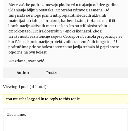
Mere zaštite podrazumevaju plodored u trajanju od dve godine,
uklanjanje biljnih ostataka i upotrebu zdravog semena. Od
fungicida se mogu primeniti preparati sledećih aktivnih
materija:flutriafol, hlortalonil, karbendazim , tiofanat-metil ili
kombinacije aktivnih materija kao što su trifloksistrobin +
ciprokonazol ili piraklostrobin +epoksikonazol. Zbog
izraženosti rezistencije sojeva Crcospora beticola preporučuje se
korišćenje kombinacije protektivnih i sistemičnih fungicida. U
područjima gde se bolest intenzivno javlja trebalo bi gajiti sorte
otporne na ovu bolest.
Zvezdana Jovanović
Author
Posts
Viewing 1 post (of 1 total)
You must be logged in to reply to this topic.
Username: