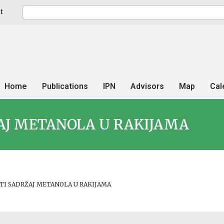
t
Home
Publications
IPN
Advisors
Map
Cal
AJ METANOLA U RAKIJAMA
TI SADRŽAJ METANOLA U RAKIJAMA