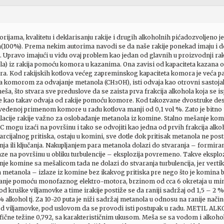
ijama, kvalitetu i deklarisanju rakije i drugih alkoholnih pićadozvoljeno j
(100%). Prema nekim autorima navodi se da naše rakije ponekad imaju i do
. Upravo imajući u vidu ovaj problem kao jedan od glavnih u proizvodnji rak
la) iz rakija pomoću komora u kazanima. Ona zavisi od kapaciteta kazana od
itara. Kod rakijskih kotlova većeg zapreminskog kapaciteta komora je već
a komorom za odvajanje metanola (CHᴈOH), isti odvaja kao otrovni sastoja
 meša, što stvara sve preduslove da se zaista prva frakcija alkohola koja se 
se kao takav odvaja od rakije pomoću komore. Kod takozvane dvostruke dest
zvedenoj primenom komore u radu kotlova manji od 0,1 vol %. Zato je bitno 
ilacije rakije važno za oslobađanje metanola iz komine. Stalno mešanje komi
C mogu izaći na površinu i tako se odvojiti kao jedna od prvih frakcija al
cijalnog pritiska, ostaju u komini, sve dotle dok pritisak metanola ne pos
nja ili ključanja. Nakupljanjem para metanola dolazi do stvaranja – formira
laze na površinu u obliku turbulencije – eksplozija povremeno. Takve ekspl
je komine sa mešalicom tada ne dolazi do stvaranja turbulencija, jer verti
etanola – izlaze iz komine bez ikakvog pritiska pre nego što je komina bil
anje pomoću monofaznog elektro-motora, brzinom od cca 6 okretaja u minu
d kruške viljamovke a time irakije postiže se da raniji sadržaj od 1,5 – 2
alkohol tj. Za 10-20 puta je niži sadržaj metanola u odnosu na ranije nači
kod viljamovke, pod uslovom da se provodi isti postupak u radu. METIL A
cifične težine 0,792, sa karakterističnim ukusom. Meša se sa vodom i alkoh