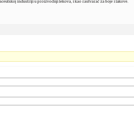
maceutskoj industriji u proizvodnji lekova, i kao rastvarač za boje i lakove.