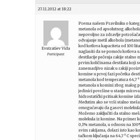
27.11.2012 at 18:22
Prema našem Pravilniku o kategor
metanola od apsolutnog alkohola
nepovoljno za zdravlje potrošača
odvajanje metil alkohola (metano
kod kotlova kapaciteta od 100 l
Evstratiev Vida
naglasiti da se pomoću kotlova s
Participant
destilacije pečenja rakije stalno
prvim količinama destilata koji 
zanemarljivo nizak u rakiji proi
komine u prvoj fazi početka dest
metanola kod temperatura 64,7 ⁰ 
metanola u komini zbog malog par
jedinici površine u stanju mirova
hidrostatički pritisak komine iz
Međutim ako se vrši stalno mešan
omogućavaju da gasovi molekula m
Možemo zaključiti da stalno meš
molekula iz komine. Na primer ko
0,1% metanola, u odnosu na 100% 
svim rakijama, dolazi isto kao 
tačkom ključanja na 64,7 ⁰ C spe