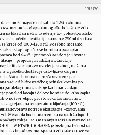
#513570
e da se može najviše nalaziti do 1,2% volumna
 4% metanola od apsolutnog alkohola što je vrlo
ija na klasičan način, uveden je tzv. poluautomatsko
vaja u početku destilacije najmanje 750ml destilata
a pa se kreće od 1000-1200 ml. Posebno moramo
k rakije zbog toga što se komina u postupku
isparava kod 64,7⁰ C (metanol) kondezuje i hvata u
ilacije – prepicanja sadržaj metanola je
naglasiti da je upravo uvođenje stalnog mešanja
ne u početku destilacije uslovljkava da pare
kohola. Ako se komina ne meša stvorene pare
tane veći od hidrostatičkog pritiska komine po
nja paralelograma sila koje kada nadvladaju
ozije ponekad bacaju i delove komine do vrha kapka.
kalno noževi-elipse prosto seku kominu i time
a zagrejana na temperaturu ključanja (100 ⁰ C ).
tizadovoljava potrebe ekstrakcije –izlučivanja
 % vol. Metanola budu smanjeni na na sadržajispod
ne pečenja rakije. Do smanjenja sadržaja metanola u
LKOHOL – METANOL (CHᴈOH), je bezbojna tečnost sa
olom u svim odnosima. Spada u vrlo jake otrove za