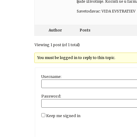
ljude iživotinje. Koristi se u far
Savetodavac: VIDA EVSTRATIEV
Author
Posts
Viewing 1 post (of 1 total)
You must be logged in to reply to this topic.
Username:
Password:
Keep me signed in