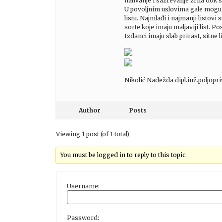
nalivanje i sazrevanje zrna dok 
U povoljnim uslovima gale mogu da
listu. Najmlađi i najmanji listov
sorte koje imaju maljaviji list.
Izdanci imaju slab prirast, sitne l
Nikolić Nadežda dipl.inž.poljopr
Author
Posts
Viewing 1 post (of 1 total)
You must be logged in to reply to this topic.
Username:
Password: