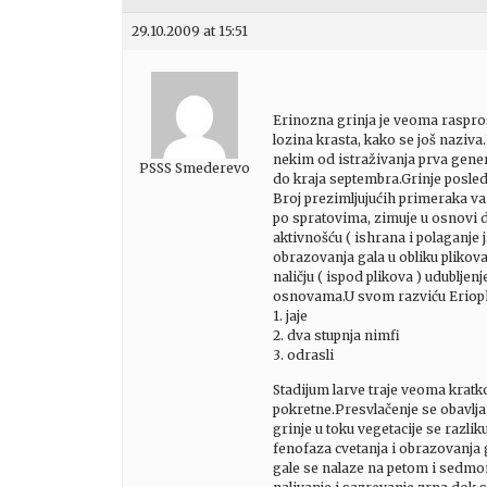
29.10.2009 at 15:51
Erinozna grinja je veoma raspros
lozina krasta, kako se još naziva
nekim od istraživanja prva genera
PSSS Smederevo
do kraja septembra.Grinje posled
Broj prezimljujućih primeraka var
po spratovima, zimuje u osnovi d
aktivnošću ( ishrana i polaganje ja
obrazovanja gala u obliku plikova 
naličju ( ispod plikova ) udubljen
osnovama.U svom razviću Eriophy
1. jaje
2. dva stupnja nimfi
3. odrasli
Stadijum larve traje veoma kratko
pokretne.Presvlačenje se obavlja
grinje u toku vegetacije se razliku
fenofaza cvetanja i obrazovanja g
gale se nalaze na petom i sedmom