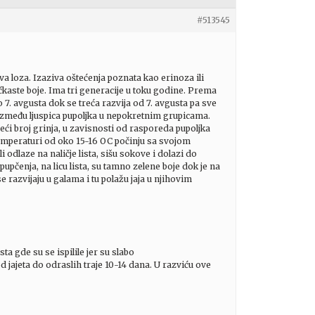
#513545
 loza. Izaziva oštećenja poznata kao erinoza ili
ućkaste boje. Ima tri generacije u toku godine. Prema
 7. avgusta dok se treća razvija od 7. avgusta pa sve
 između ljuspica pupoljka u nepokretnim grupicama.
eći broj grinja, u zavisnosti od rasporeda pupoljka
temperaturi od oko 15-16 OC počinju sa svojom
i odlaze na naličje lista, sišu sokove i dolazi do
pupčenja, na licu lista, su tamno zelene boje dok je na
e razvijaju u galama i tu polažu jaja u njihovim
a gde su se ispilile jer su slabo
 jajeta do odraslih traje 10-14 dana. U razviću ove