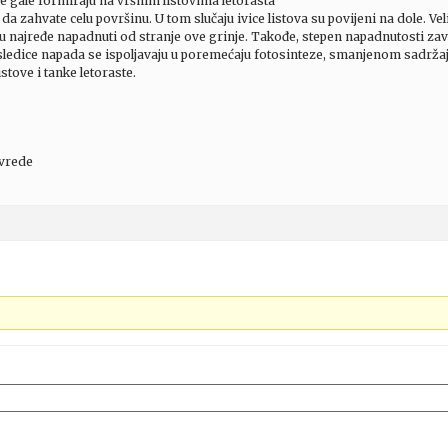
se gale formiraju na vršnim listovima letorasta
 zahvate celu površinu. U tom slučaju ivice listova su povijeni na dole. Vel
i su najređe napadnuti od stranje ove grinje. Takođe, stepen napadnutosti za
 Posledice napada se ispoljavaju u poremećaju fotosinteze, smanjenom sadrža
istove i tanke letoraste.
ivrede