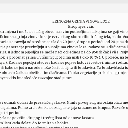
ERINOZNA GRINJA VINOVE LOZE
Eriophyes vitis
tranjena i može se naći gotovo na svim područjima na kojima se gaji vinova
.Erinozna grinja vinove loze je cvrvolikog skoro cilindričnog tela, bledo-ž
cija se razvija od sredine aprila do 20. juna, druga u periodu od 20. juna do
nje generacije prezimljuju u pupoljcima vinove loze. Nalaze se u dlačicama
ira, u jednom pupoljku se može naći od jednog pa do 950 ili čak i više. Najv
ok je procenat grinja u vršnim pupoljcima mali ( oko 10 % ). U proleće, na 
ja ). Kada se pupoljci otvore i kada se pojave listovi i cvetovi, nimfe i odrasl
ili kako se još u narodu može čuti bubuljica ili bradavica. Ta bradavičasta is
je obraslo žućkastobeličastim dlačicama. U toku vegetacije preko leta grinje s
es vitis ima sledeće razvojne stadijume:
 i odmah dolazi do presvlačenja larve. Nimfe prvog stupnja ostaju blizu mest
 u galama. Polno zrele ženke su zdepaste, jaja srazmerno krupna. Razviće od
ju tri perioda:
ala na površini drugog i trećeg lista od osnove lastara
 listu kada dolazi do formiranja bobica