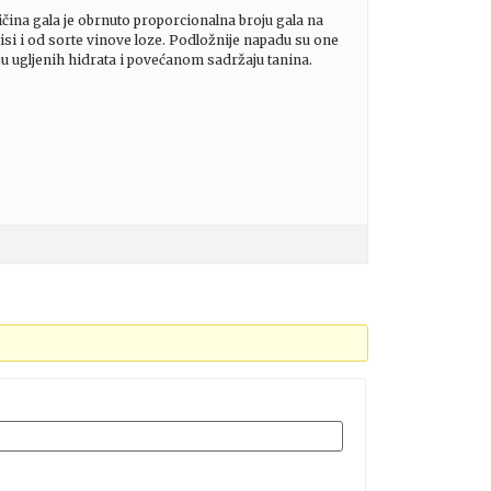
ičina gala je obrnuto proporcionalna broju gala na
visi i od sorte vinove loze. Podložnije napadu su one
ju ugljenih hidrata i povećanom sadržaju tanina.