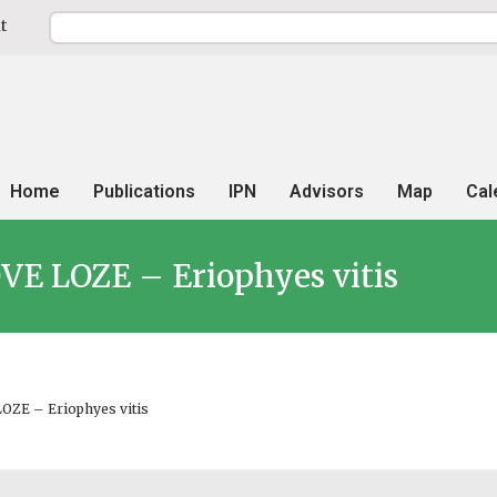
t
Home
Publications
IPN
Advisors
Map
Cal
E LOZE – Eriophyes vitis
ZE – Eriophyes vitis