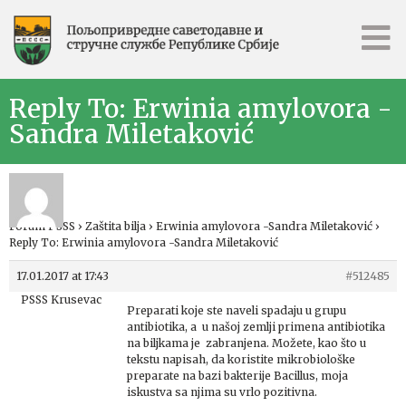
Reply To: Erwinia amylovora -
Sandra Miletaković
Forum PSSS
›
Zaštita bilja
›
Erwinia amylovora -Sandra Miletaković
›
Reply To: Erwinia amylovora -Sandra Miletaković
17.01.2017 at 17:43
#512485
PSSS Krusevac
Preparati koje ste naveli spadaju u grupu
antibiotika, a u našoj zemlji primena antibiotika
na biljkama je zabranjena. Možete, kao što u
tekstu napisah, da koristite mikrobiološke
preparate na bazi bakterije Bacillus, moja
iskustva sa njima su vrlo pozitivna.