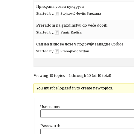
Прихрана усева кукуруза
Started by:
Stojković-Jevtić Snežana
Preradom na gazdinstvu do veće dobiti
Started by:
Panić Radiša
Садња винове лозе у подручју западне Србије
Started by:
Stanojlović Srđan
Viewing 10 topics - 1 through 10 (of 10 total)
You must be logged in to create new topics.
Username:
Password: