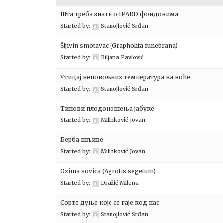
Шта треба знати o IPARD фондовима
Started by:
Stanojlović Srđan
Šljivin smotavac (Grapholita funebrana)
Started by:
Biljana Pavlović
Утицај неповољних температура на воће
Started by:
Stanojlović Srđan
Типови плодоношења јабуке
Started by:
Milinković Jovan
Берба шљиве
Started by:
Milinković Jovan
Ozima sovica (Agrotis segetum)
Started by:
Dražić Milena
Сорте дуње које се гаје код нас
Started by:
Stanojlović Srđan