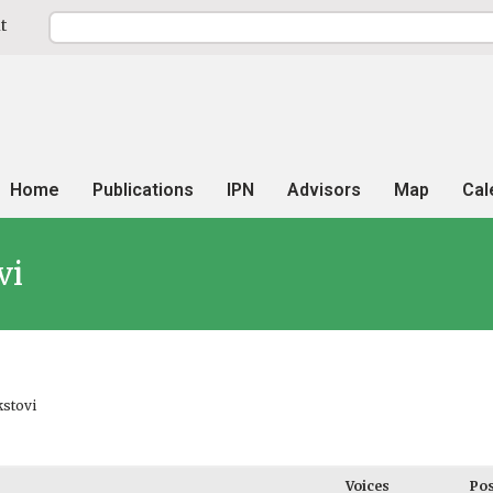
t
Home
Publications
IPN
Advisors
Map
Cal
vi
kstovi
Voices
Pos