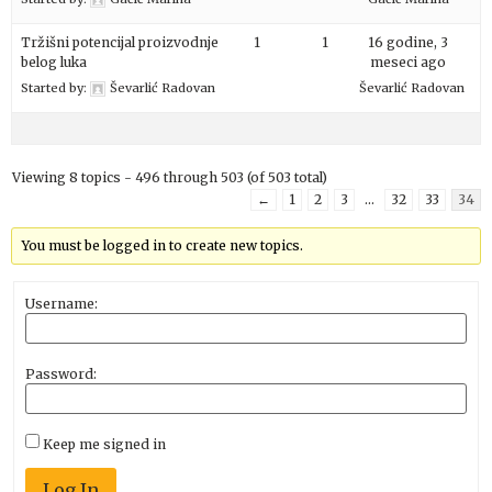
Tržišni potencijal proizvodnje
1
1
16 godine, 3
belog luka
meseci ago
Started by:
Ševarlić Radovan
Ševarlić Radovan
Viewing 8 topics - 496 through 503 (of 503 total)
←
1
2
3
…
32
33
34
You must be logged in to create new topics.
Username:
Password:
Keep me signed in
Log In