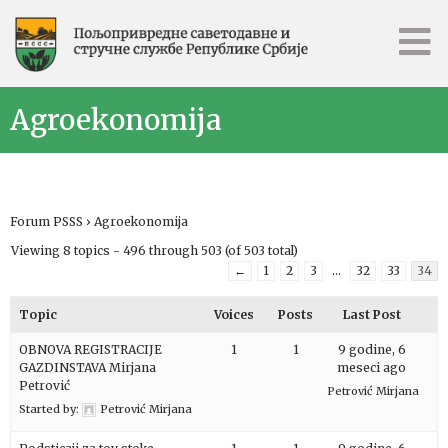
Agroekonomija
Forum PSSS
›
Agroekonomija
Viewing 8 topics - 496 through 503 (of 503 total)
←
1
2
3
…
32
33
34
Topic
Voices
Posts
Last Post
OBNOVA REGISTRACIJE
1
1
9 godine, 6
GAZDINSTAVA Mirjana
meseci ago
Petrović
Petrović Mirjana
Started by:
Petrović Mirjana