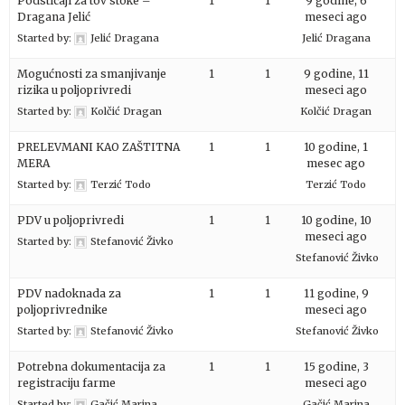
Podsticaji za tov stoke –
1
1
9 godine, 6
Dragana Jelić
meseci ago
Started by:
Jelić Dragana
Jelić Dragana
Mogućnosti za smanjivanje
1
1
9 godine, 11
rizika u poljoprivredi
meseci ago
Started by:
Kolčić Dragan
Kolčić Dragan
PRELEVMANI KAO ZAŠTITNA
1
1
10 godine, 1
MERA
mesec ago
Started by:
Terzić Todo
Terzić Todo
PDV u poljoprivredi
1
1
10 godine, 10
meseci ago
Started by:
Stefanović Živko
Stefanović Živko
PDV nadoknada za
1
1
11 godine, 9
poljoprivrednike
meseci ago
Started by:
Stefanović Živko
Stefanović Živko
Potrebna dokumentacija za
1
1
15 godine, 3
registraciju farme
meseci ago
Started by:
Gačić Marina
Gačić Marina