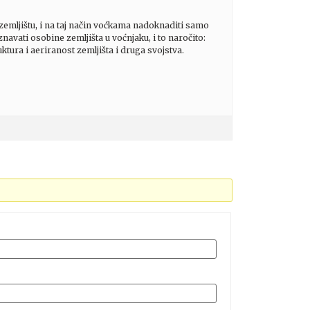
zemljištu, i na taj način voćkama nadoknaditi samo
avati osobine zemljišta u voćnjaku, i to naročito:
uktura i aeriranost zemljišta i druga svojstva.