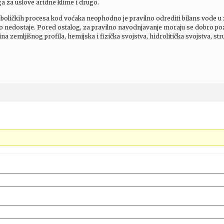
 za uslove aridne klime i drugo.
oličkih procesa kod voćaka neophodno je pravilno odrediti bilans vode u 
o nedostaje. Pored ostalog, za pravilno navodnjavanje moraju se dobro pozn
na zemljišnog profila, hemijska i fizička svojstva, hidrolitička svojstva, str