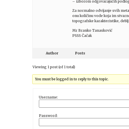
– izborom odgovarajućih podloga
Za normalno odvijanje svih metab
onu količinu vode koja im stvarn
topografske karakteristike, deblji
Mr Branko Tanasković
PSSS Čačak
Author
Posts
Viewing 1 post (of 1 total)
You must be logged in to reply to this topic.
Username:
Password: