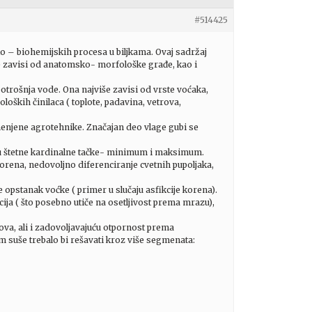
#514425
o – biohemijskih procesa u biljkama. Ovaj sadržaj
še zavisi od anatomsko- morfološke građe, kao i
 potrošnja vode. Ona najviše zavisi od vrste voćaka,
oloških činilaca ( toplote, padavina, vetrova,
imenjene agrotehnike. Značajan deo vlage gubi se
 su štetne kardinalne tačke- minimum i maksimum.
korena, nedovoljno diferenciranje cvetnih pupoljaka,
 opstanak voćke ( primer u slučaju asfikcije korena).
cija ( što posebno utiče na osetljivost prema mrazu),
ova, ali i zadovoljavajuću otpornost prema
m suše trebalo bi rešavati kroz više segmenata: