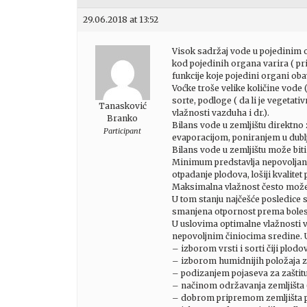
29.06.2018 at 13:52
Visok sadržaj vode u pojedinim o
kod pojedinih organa varira ( pr
funkcije koje pojedini organi obav
Voćke troše velike količine vode 
sorte, podloge ( da li je vegetati
Tanasković
vlažnosti vazduha i dr.).
Branko
Bilans vode u zemljištu direktno
Participant
evaporacijom, poniranjem u dublj
Bilans vode u zemljištu može bi
Minimum predstavlja nepovoljan de
otpadanje plodova, lošiji kvalitet 
Maksimalna vlažnost često može i
U tom stanju najčešće posledice s
smanjena otpornost prema bolest
U uslovima optimalne vlažnosti v
nepovoljnim činiocima sredine. U
– izborom vrsti i sorti čiji plodo
– izborom humidnijih položaja z
– podizanjem pojaseva za zaštitu o
– načinom održavanja zemljišta ( j
– dobrom pripremom zemljišta p