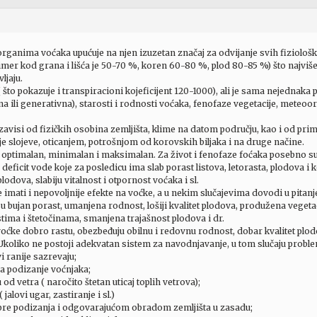
rganima voćaka upućuje na njen izuzetan značaj za odvijanje svih fiziološk
imer kod grana i lišća je 50-70 %, koren 60-80 %, plod 80-85 %) što najvi
ljaju.
( što pokazuje i transpiracioni kojeficijent 120-1000), ali je sama nejednaka
vna ili generativna), starosti i rodnosti voćaka, fenofaze vegetacije, meteoor
 zavisi od fizičkih osobina zemljišta, klime na datom području, kao i od pr
e slojeve, oticanjem, potrošnjom od korovskih biljaka i na druge načine.
ti optimalan, minimalan i maksimalan. Za život i fenofaze foćaka posebno
ficit vode koje za posledicu ima slab porast listova, letorasta, plodova i 
plodova, slabiju vitalnost i otpornost voćaka i sl.
mati i nepovoljnije efekte na voćke, a u nekim slučajevima dovodi u pitanje
u bujan porast, umanjena rodnost, lošiji kvalitet plodova, produžena vegeta
ima i štetočinama, smanjena trajašnost plodova i dr.
oćke dobro rastu, obezbeđuju obilnu i redovnu rodnost, dobar kvalitet plod
koliko ne postoji adekvatan sistem za navodnjavanje, u tom slučaju proble
vi ranije sazrevaju;
a podizanje voćnjaka;
d vetra ( naročito štetan uticaj toplih vetrova);
alovi ugar, zastiranje i sl.)
re podizanja i odgovarajućom obradom zemljišta u zasadu;