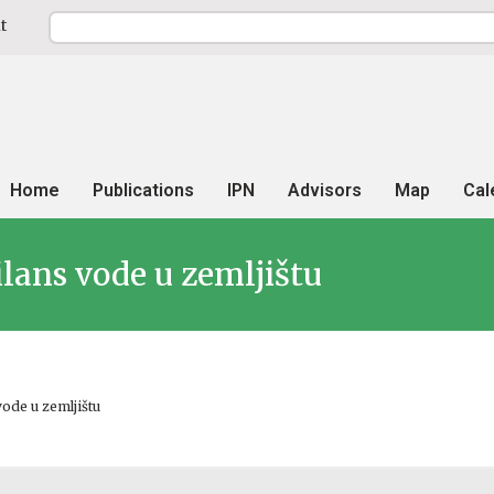
t
Home
Publications
IPN
Advisors
Map
Cal
ilans vode u zemljištu
vode u zemljištu