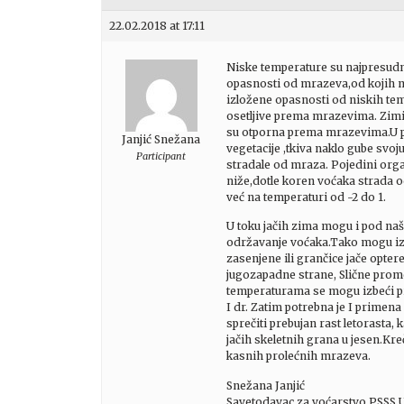
22.02.2018 at 17:11
Niske temperature su najpresudni
opasnosti od mrazeva,od kojih mo
izložene opasnosti od niskih tem
osetljive prema mrazevima. Zimi 
su otporna prema mrazevima.U pe
Janjić Snežana
vegetacije ,tkiva naklo gube svo
Participant
stradale od mraza. Pojedini org
niže,dotle koren voćaka strada od
već na temperaturi od -2 do 1.
U toku jačih zima mogu i pod naš
održavanje voćaka.Tako mogu izmrz
zasenjene ili grančice jače opter
jugozapadne strane, Slične prom
temperaturama se mogu izbeći pr
I dr. Zatim potrebna je I prime
sprečiti prebujan rast letorasta
jačih skeletnih grana u jesen.Kr
kasnih prolećnih mrazeva.
Snežana Janjić
Savetodavac za voćarstvo PSSS 