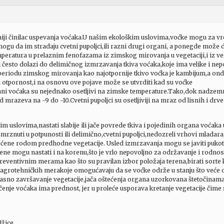
ji činilac uspevanja voćaka.U našim ekološkim uslovima,voćke mogu za vrem
gu da im stradaju cvetni pupoljci,ili razni drugi organi, a ponegde može 
peratura u prelaznim fenofazama iz zimskog mirovanja u vegetaciji,i iz veg
često dolazi do delimičnog izmrzavanja tkiva voćaka,koje ima velike i nep
riodu zimskog mirovanja kao najotpornije tkivo voćka je kambijum,a onda 
ju otpornost,i na osnovu ove pojave može se utvrditi kad su voćke
ani voćaka su nejednako osetljivi na zimske temperature.Tako,dok nadzemni
 mrazeva na -9 do -10.Cvetni pupoljci su osetljiviji na mraz od lisnih i drve
im uslovima,nastati slabije ili jače povrede tkiva i pojedinih organa voća
nuti u potpunosti ili delimično,cvetni pupoljci,nedozreli vrhovi mladara,ta
ećene rodom predhodne vegetacije. Usled izmrzavanja mogu se javiti pukotine
ene mogu nastati i na korenu,što je vrlo nepovoljno za održavanje i rodn
eventivnim merama kao što su pravilan izbor položaja terena,birati sorte 
na agrotehničkih merakoje omogućavaju da se voćke održe u stanju što već
, kasno završavanje vegetacije,jača oštećenja organa uzorkovana štetočina
ečenje voćaka ima prednost, jer u proleće usporava kretanje vegetacije čim
Užice