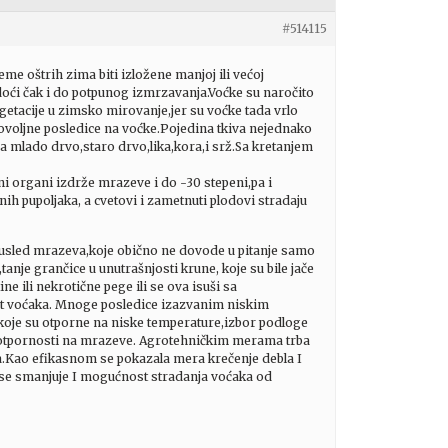
#514115
e oštrih zima biti izložene manjoj ili većoj
doći čak i do potpunog izmrzavanja.Voćke su naročito
etacije u zimsko mirovanje,jer su voćke tada vrlo
ovoljne posledice na voćke.Pojedina tkiva nejednako
mlado drvo,staro drvo,lika,kora,i srž.Sa kretanjem
 organi izdrže mrazeve i do -30 stepeni,pa i
nih pupoljaka, a cvetovi i zametnuti plodovi stradaju
ka usled mrazeva,koje obično ne dovode u pitanje samo
nje grančice u unutrašnjosti krune, koje su bile jače
 ili nekrotične pege ili se ova isuši sa
ost voćaka. Mnoge posledice izazvanim niskim
koje su otporne na niske temperature,izbor podloge
e otpornosti na mrazeve. Agrotehničkim merama trba
ma.Kao efikasnom se pokazala mera krečenje debla I
e se smanjuje I mogućnost stradanja voćaka od