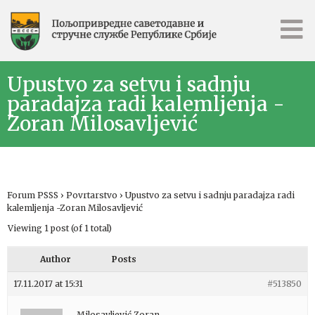
Upustvo za setvu i sadnju
paradajza radi kalemljenja -
Zoran Milosavljević
Forum PSSS
›
Povrtarstvo
›
Upustvo za setvu i sadnju paradajza radi
kalemljenja -Zoran Milosavljević
Viewing 1 post (of 1 total)
Author
Posts
17.11.2017 at 15:31
#513850
Milosavljević Zoran