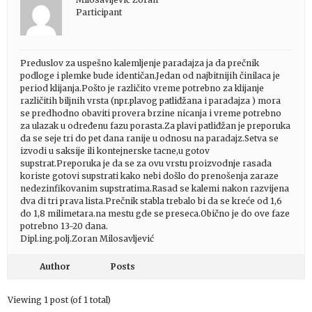
Participant
Preduslov za uspešno kalemljenje paradajza ja da prečnik
podloge i plemke bude identičan.Jedan od najbitnijih činilaca je
period klijanja.Pošto je različito vreme potrebno za klijanje
različitih biljnih vrsta (npr.plavog patliđžana i paradajza ) mora
se predhodno obaviti provera brzine nicanja i vreme potrebno
za ulazak u određenu fazu porasta.Za plavi patliđžan je preporuka
da se seje tri do pet dana ranije u odnosu na paradajz.Setva se
izvodi u saksije ili kontejnerske tacne,u gotov
supstrat.Preporuka je da se za ovu vrstu proizvodnje rasada
koriste gotovi supstrati kako nebi došlo do prenošenja zaraze
nedezinfikovanim supstratima.Rasad se kalemi nakon razvijena
dva di tri prava lista.Prečnik stabla trebalo bi da se kreće od 1,6
do 1,8 milimetara.na mestu gde se preseca.Obično je do ove faze
potrebno 13-20 dana.
Dipl.ing.polj.Zoran Milosavljević
Author
Posts
Viewing 1 post (of 1 total)