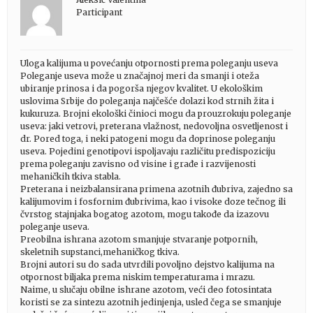
Participant
Uloga kalijuma u povećanju otpornosti prema poleganju useva
Poleganje useva može u značajnoj meri da smanji i oteža
ubiranje prinosa i da pogorša njegov kvalitet. U ekološkim
uslovima Srbije do poleganja najčešće dolazi kod strnih žita i
kukuruza. Brojni ekološki činioci mogu da prouzrokuju poleganje
useva: jaki vetrovi, preterana vlažnost, nedovoljna osvetljenost i
dr. Pored toga, i neki patogeni mogu da doprinose poleganju
useva. Pojedini genotipovi ispoljavaju različitu predispoziciju
prema poleganju zavisno od visine i građe i razvijenosti
mehaničkih tkiva stabla.
Preterana i neizbalansirana primena azotnih đubriva, zajedno sa
kalijumovim i fosfornim đubrivima, kao i visoke doze tečnog ili
čvrstog stajnjaka bogatog azotom, mogu takođe da izazovu
poleganje useva.
Preobilna ishrana azotom smanjuje stvaranje potpornih,
skeletnih supstanci,mehaničkog tkiva.
Brojni autori su do sada utvrdili povoljno dejstvo kalijuma na
otpornost biljaka prema niskim temperaturama i mrazu.
Naime, u slučaju obilne ishrane azotom, veći deo fotosintata
koristi se za sintezu azotnih jedinjenja, usled čega se smanjuje