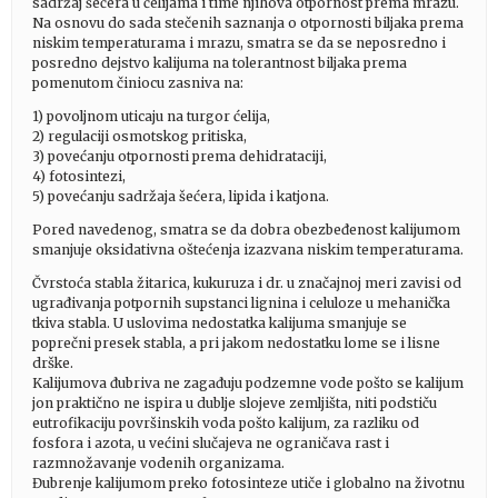
sadržaj šećera u ćelijama i time njihova otpornost prema mrazu.
Na osnovu do sada stečenih saznanja o otpornosti biljaka prema
niskim temperaturama i mrazu, smatra se da se neposredno i
posredno dejstvo kalijuma na tolerantnost biljaka prema
pomenutom činiocu zasniva na:
1) povoljnom uticaju na turgor ćelija,
2) regulaciji osmotskog pritiska,
3) povećanju otpornosti prema dehidrataciji,
4) fotosintezi,
5) povećanju sadržaja šećera, lipida i katjona.
Pored navedenog, smatra se da dobra obezbeđenost kalijumom
smanjuje oksidativna oštećenja izazvana niskim temperaturama.
Čvrstoća stabla žitarica, kukuruza i dr. u značajnoj meri zavisi od
ugrađivanja potpornih supstanci lignina i celuloze u mehanička
tkiva stabla. U uslovima nedostatka kalijuma smanjuje se
poprečni presek stabla, a pri jakom nedostatku lome se i lisne
drške.
Kalijumova đubriva ne zagađuju podzemne vode pošto se kalijum
jon praktično ne ispira u dublje slojeve zemljišta, niti podstiču
eutrofikaciju površinskih voda pošto kalijum, za razliku od
fosfora i azota, u većini slučajeva ne ograničava rast i
razmnožavanje vodenih organizama.
Đubrenje kalijumom preko fotosinteze utiče i globalno na životnu