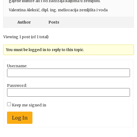
gajene kulture ali i od zadržaja kaljuma u zemljištu.
Valentina Aleksić, dipl. ing. melioracija zemljišta i voda
Author
Posts
Viewing 1 post (of 1 total)
You must be logged in to reply to this topic.
Username:
Password:
Keep me signed in
Log In