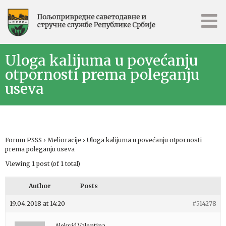
Uloga kalijuma u povećanju
otpornosti prema poleganju
useva
Forum PSSS
›
Melioracije
›
Uloga kalijuma u povećanju otpornosti
prema poleganju useva
Viewing 1 post (of 1 total)
Author
Posts
19.04.2018 at 14:20
#514278
Aleksić Valentina