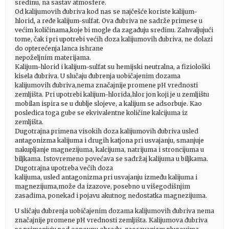
sredinu, na sastav atmosfere.
Od kalijumovih đubriva kod nas se najčešće koriste kalijum-
hlorid, a ređe kalijum-sulfat. Ova đubriva ne sadrže primese u
većim količinama,koje bi mogle da zagađuju sredinu. Zahvaljujući
tome, čak i pri upotrebi većih doza kalijumovih đubriva, ne dolazi
do opterećenja lanca ishrane
nepoželjnim materijama.
Kalijum-hlorid i kalijum-sulfat su hemijski neutralna, a fiziološki
kisela đubriva. U slučaju đubrenja uobičajenim dozama
kalijumovih đubriva,nema značajnije promene pH vrednosti
zemljišta. Pri upotrebi kalijum-hlorida,hlor jon koji je u zemljištu
mobilan ispira se u dublje slojeve, a kalijum se adsorbuje. Kao
posledica toga gube se ekvivalentne količine kalcijuma iz
zemljišta.
Dugotrajna primena visokih doza kalijumovih đubriva usled
antagonizma kalijuma i drugih katjona pri usvajanju, smanjuje
nakupljanje magnezijuma, kalcijuma, natrijuma i stroncijuma u
biljkama. Istovremeno povećava se sadržaj kalijuma u biljkama.
Dugotrajna upotreba većih doza
kalijuma, usled antagonizma pri usvajanju između kalijuma i
magnezijuma,može da izazove, posebno u višegodišnjim
zasadima, ponekad i pojavu akutnog nedostatka magnezijuma.
U sličaju đubrenja uobičajenim dozama kalijumovih đubriva nema
značajnije promene pH vrednosti zemljišta. Kalijumova đubriva