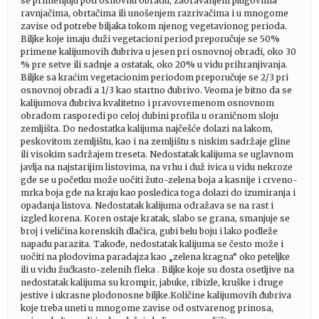
se primenjuju pod osnovnu obradu, zaoravanjem plugovima
ravnjačima, obrtačima ili unošenjem razrivačima i u mnogome
zavise od potrebe biljaka tokom njenog vegetavionog perioda.
Biljke koje imaju duži vegetacioni period preporučuje se 50%
primene kalijumovih đubriva u jesen pri osnovnoj obradi, oko 30
% pre setve ili sadnje a ostatak, oko 20% u vidu prihranjivanja.
Biljke sa kraćim vegetacionim periodom preporučuje se 2/3 pri
osnovnoj obradi a 1/3 kao startno đubrivo. Veoma je bitno da se
kalijumova đubriva kvalitetno i pravovremenom osnovnom
obradom rasporedi po celoj dubini profila u oraničnom sloju
zemljišta. Do nedostatka kalijuma najčešće dolazi na lakom,
peskovitom zemljištu, kao i na zemljištu s niskim sadržaje gline
ili visokim sadržajem treseta. Nedostatak kalijuma se uglavnom
javlja na najstarijim listovima, na vrhu i duž ivica u vidu nekroze
gde se u početku može uočiti žuto-zelena boja a kasnije i crveno-
mrka boja gde na kraju kao posledica toga dolazi do izumiranja i
opadanja listova. Nedostatak kalijuma odražava se na rast i
izgled korena. Koren ostaje kratak, slabo se grana, smanjuje se
broj i veličina korenskih dlačica, gubi belu boju i lako podleže
napadu parazita. Takođe, nedostatak kalijuma se često može i
uočiti na plodovima paradajza kao „zelena kragna“ oko peteljke
ili u vidu žućkasto-zelenih fleka . Biljke koje su dosta osetljive na
nedostatak kalijuma su krompir, jabuke, ribizle, kruške i druge
jestive i ukrasne plodonosne biljke.Količine kalijumovih đubriva
koje treba uneti u mnogome zavise od ostvarenog prinosa,