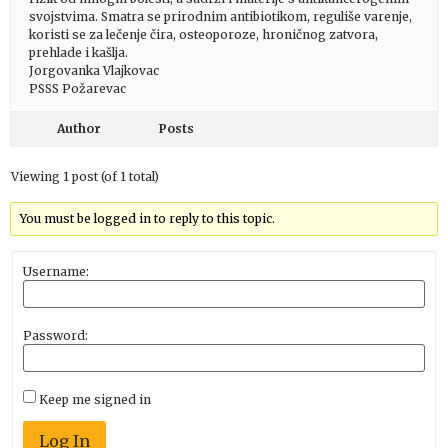
svojstvima. Smatra se prirodnim antibiotikom, reguliše varenje,
koristi se za lečenje čira, osteoporoze, hroničnog zatvora,
prehlade i kašlja.
Jorgovanka Vlajkovac
PSSS Požarevac
Author
Posts
Viewing 1 post (of 1 total)
You must be logged in to reply to this topic.
Username:
Password:
Keep me signed in
Log In