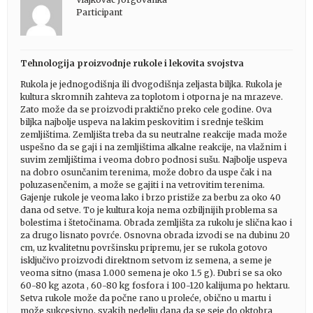
Participant
Tehnologija proizvodnje rukole i lekovita svojstva
Rukola je jednogodišnja ili dvogodišnja zeljasta biljka. Rukola je
kultura skromnih zahteva za toplotom i otporna je na mrazeve.
Zato može da se proizvodi praktično preko cele godine. Ova
biljka najbolje uspeva na lakim peskovitim i srednje teškim
zemljištima. Zemljišta treba da su neutralne reakcije mada može
uspešno da se gaji i na zemljištima alkalne reakcije, na vlažnim i
suvim zemljištima i veoma dobro podnosi sušu. Najbolje uspeva
na dobro osunčanim terenima, može dobro da uspe čak i na
poluzasenčenim, a može se gajiti i na vetrovitim terenima.
Gajenje rukole je veoma lako i brzo pristiže za berbu za oko 40
dana od setve. To je kultura koja nema ozbiljnijih problema sa
bolestima i štetočinama. Obrada zemljišta za rukolu je slična kao i
za drugo lisnato povrće. Osnovna obrada izvodi se na dubinu 20
cm, uz kvalitetnu površinsku pripremu, jer se rukola gotovo
isključivo proizvodi direktnom setvom iz semena, a seme je
veoma sitno (masa 1.000 semena je oko 1.5 g). Đubri se sa oko
60-80 kg azota , 60-80 kg fosfora i 100-120 kalijuma po hektaru.
Setva rukole može da počne rano u proleće, obično u martu i
može sukcesivno, svakih nedelju dana da se seje do oktobra