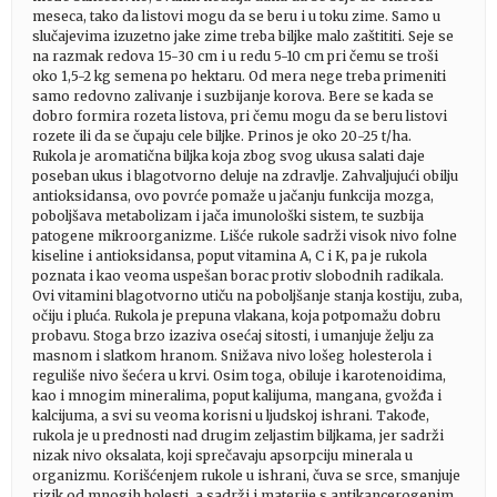
meseca, tako da listovi mogu da se beru i u toku zime. Samo u
slučajevima izuzetno jake zime treba biljke malo zaštititi. Seje se
na razmak redova 15-30 cm i u redu 5-10 cm pri čemu se troši
oko 1,5-2 kg semena po hektaru. Od mera nege treba primeniti
samo redovno zalivanje i suzbijanje korova. Bere se kada se
dobro formira rozeta listova, pri čemu mogu da se beru listovi
rozete ili da se čupaju cele biljke. Prinos je oko 20-25 t/ha.
Rukola je aromatična biljka koja zbog svog ukusa salati daje
poseban ukus i blagotvorno deluje na zdravlje. Zahvaljujući obilju
antioksidansa, ovo povrće pomaže u jačanju funkcija mozga,
poboljšava metabolizam i jača imunološki sistem, te suzbija
patogene mikroorganizme. Lišće rukole sadrži visok nivo folne
kiseline i antioksidansa, poput vitamina A, C i K, pa je rukola
poznata i kao veoma uspešan borac protiv slobodnih radikala.
Ovi vitamini blagotvorno utiču na poboljšanje stanja kostiju, zuba,
očiju i pluća. Rukola je prepuna vlakana, koja potpomažu dobru
probavu. Stoga brzo izaziva osećaj sitosti, i umanjuje želju za
masnom i slatkom hranom. Snižava nivo lošeg holesterola i
reguliše nivo šećera u krvi. Osim toga, obiluje i karotenoidima,
kao i mnogim mineralima, poput kalijuma, mangana, gvožđa i
kalcijuma, a svi su veoma korisni u ljudskoj ishrani. Takođe,
rukola je u prednosti nad drugim zeljastim biljkama, jer sadrži
nizak nivo oksalata, koji sprečavaju apsorpciju minerala u
organizmu. Korišćenjem rukole u ishrani, čuva se srce, smanjuje
rizik od mnogih bolesti, a sadrži i materije s antikancerogenim