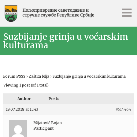
Suzbijanje grinja u voćarskim
kulturama
Forum PSSS
›
Zaštita bilja
›
Suzbijanje grinja u voćarskim kulturama
Viewing 1 post (of 1 total)
Author
Posts
19.07.2018 at 15:43
#514464
Mijatović Bojan
Participant