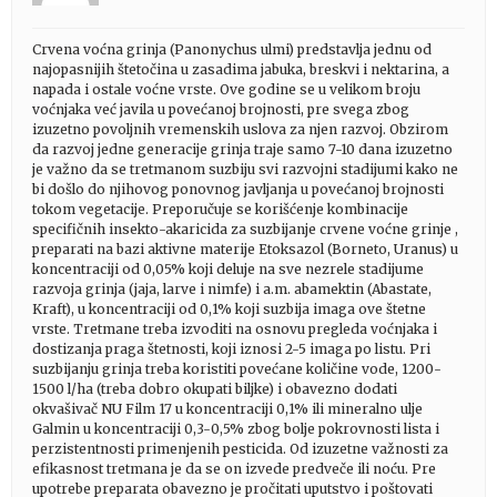
Crvena voćna grinja (Panonychus ulmi) predstavlja jednu od
najopasnijih štetočina u zasadima jabuka, breskvi i nektarina, a
napada i ostale voćne vrste. Ove godine se u velikom broju
voćnjaka već javila u povećanoj brojnosti, pre svega zbog
izuzetno povoljnih vremenskih uslova za njen razvoj. Obzirom
da razvoj jedne generacije grinja traje samo 7-10 dana izuzetno
je važno da se tretmanom suzbiju svi razvojni stadijumi kako ne
bi došlo do njihovog ponovnog javljanja u povećanoj brojnosti
tokom vegetacije. Preporučuje se korišćenje kombinacije
specifičnih insekto-akaricida za suzbijanje crvene voćne grinje ,
preparati na bazi aktivne materije Etoksazol (Borneto, Uranus) u
koncentraciji od 0,05% koji deluje na sve nezrele stadijume
razvoja grinja (jaja, larve i nimfe) i a.m. abamektin (Abastate,
Kraft), u koncentraciji od 0,1% koji suzbija imaga ove štetne
vrste. Tretmane treba izvoditi na osnovu pregleda voćnjaka i
dostizanja praga štetnosti, koji iznosi 2-5 imaga po listu. Pri
suzbijanju grinja treba koristiti povećane količine vode, 1200-
1500 l/ha (treba dobro okupati biljke) i obavezno dodati
okvašivač NU Film 17 u koncentraciji 0,1% ili mineralno ulje
Galmin u koncentraciji 0,3-0,5% zbog bolje pokrovnosti lista i
perzistentnosti primenjenih pesticida. Od izuzetne važnosti za
efikasnost tretmana je da se on izvede predveče ili noću. Pre
upotrebe preparata obavezno je pročitati uputstvo i poštovati