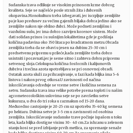
Sudanska trava odlikuje se visokim prinosom krme dobrog
kvaliteta. Seje se najčešće posle strnih žita i đubrenih
okopavina.Monokulturu treba izbegavati, jer iscrpljuje zemljište
pa je kao predusev za većinu gajenih biljaka dobra jedino ako se
zemljište nakon nje obilno đubri. Može podneti zemljišnu i
vazdušnu sušu, jer ima dobro razvijen korenov sistem. Može
dati solidan prinos i u sušnijim lokalitetima gde je godišnja
količina padavina oko 350 litara po kvadratnom metru.Obrada
zemljišta treba da se obavi u jesen na dubinu 25-30 cm i
predsetvenu pripremu u prileće,kada zemljište treba dobro
usistniti i poravnati,jer je seme sitno i zahteva dobru pripremu
setvenog sloja.Celokupna količina fosfornih i kalijumovih
đubriva i trećina azota upotrebljava se pri osnovnoj obradi.
Ostatak azota služi za prihranjivanje, u fazi kada biljka ima 5-6
listova i nakon prvog otkosa.U zavisnosti od načina
iskorišćavanja određuje se vreme setve i količina semena za
setvu. Sudanska trava ima velike potrebe prema toploti i u našim
agrometeorološkim uslovima seje se po završetku setve
kukuruza, u dva do tri roka u razmakun od 15-20 dana.
Međuredno rastojanje je 20-25 cm uz upotrebu 35-40 kg semena
po hektaru. Dubina setve je 3-5 cm u zavisnosti od osobina
zemljišta. Iskorišćavanje sudanske trave počinje ispašom u toku
leta, kada biljka dostigne visinu 30- 40 cm.Za ishranu u zelenom
stanju kosi se pred izbijanje prvih metlica, za spremanje senaže