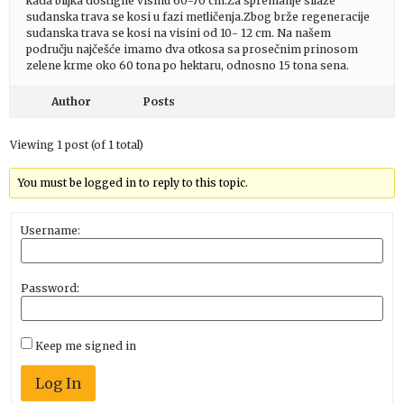
kada biljka dostigne visinu 60-70 cm.Za spremanje silaže
sudanska trava se kosi u fazi metličenja.Zbog brže regeneracije
sudanska trava se kosi na visini od 10- 12 cm. Na našem
području najčešće imamo dva otkosa sa prosečnim prinosom
zelene krme oko 60 tona po hektaru, odnosno 15 tona sena.
Author
Posts
Viewing 1 post (of 1 total)
You must be logged in to reply to this topic.
Username:
Password:
Keep me signed in
Log In