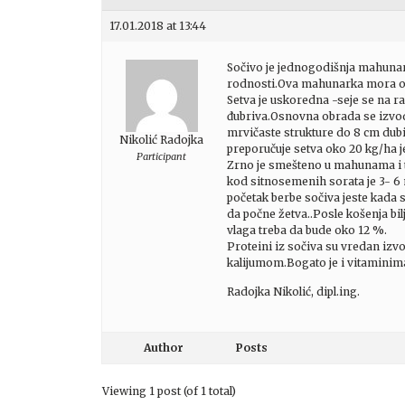
17.01.2018 at 13:44
Sočivo je jednogodišnja mahunark
rodnosti.Ova mahunarka mora oba
Setva je uskoredna -seje se na 
đubriva.Osnovna obrada se izvod
mrvičaste strukture do 8 cm dubin
Nikolić Radojka
preporučuje setva oko 20 kg/ha 
Participant
Zrno je smešteno u mahunama i to
kod sitnosemenih sorata je 3- 6
početak berbe sočiva jeste kada s
da počne žetva..Posle košenja bilj
vlaga treba da bude oko 12 %.
Proteini iz sočiva su vredan iz
kalijumom.Bogato je i vitaminima 
Radojka Nikolić, dipl.ing.
Author
Posts
Viewing 1 post (of 1 total)