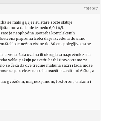
#514037
a se malo gaji jer su stare sorte slabije
išta mora da bude između 6,0 i 6,5.
 , zato je neophodna upotreba kompleksnih
setvena priprema treba da je izvedena do sitno
m.Stablo je nežno visine do 60 cm, polegljivo pa se
, crvena, žuta ovalna ili okrugla zrna.prečnik zrna
ba veliku pažnju posvetiti berbi.Pravo vreme za
bično se čeka da dve trećine mahuna sazri i tada može
se sa parcele.zrna treba osušiti i zastiti od žiška , a
 bogato gvožđem, magnezijumom, fosforom, cinkom i