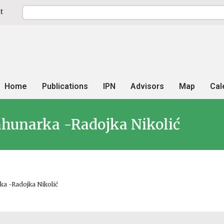
t
Home
Publications
IPN
Advisors
Map
Cal
ahunarka -Radojka Nikolić
ka -Radojka Nikolić