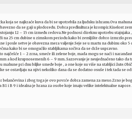
a koja se najkraće kuva da bi se upotrebila za ljudsku ishranu.Ova mahunark
vezno da se gaji u plodoredu. Dobra predkultura je krompir.Kiselost zemlj
rastojanju 12 – 15 cm između redova.Ne podnosi direknu upotrebu stajnjaka
i na 25 cm dubine u zimskom periodu kako bi zemljište dobro izmrzlo.pred
e i posle setve je obavezna mera valjenje.Seje se u martu na dubinu oko 5 c
ječma kako bi se omogućilo stabljikama sočiva da se drže uspravno.
 najčešće 1 – 2 zrna, smeće ili zelene boje, mada mogu se naći i naranđasta
 mm a kod krupnosemenih 6 – 9 mm..Sazrevanje je neujednačeno tako da tre
u mahune pri dnu biljke smeđe boje , a one koje su više na stabljici žute.O
ke se ostavljaju na njivi nekoliko dana da se dodatno osuše i tek tada se odno
vor belančevina i zbog toga je ovo povrće dobra zamena za meso.Zrno je
B1 i B 9 i idealna je hrana za osobe koje imaju velike intelektualne napore.