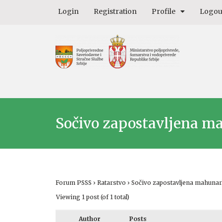
Login
Registration
Profile
Logou
Sočivo zapostavljena m
Forum PSSS
›
Ratarstvo
›
Sočivo zapostavljena mahunar
Viewing 1 post (of 1 total)
Author
Posts