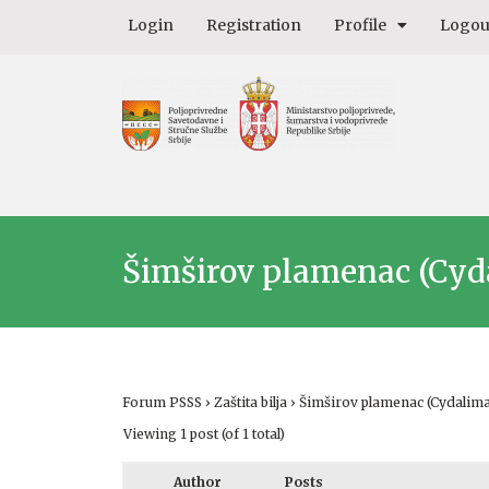
Login
Registration
Profile
Logou
Šimširov plamenac (Cyda
Forum PSSS
›
Zaštita bilja
›
Šimširov plamenac (Cydalima
Viewing 1 post (of 1 total)
Author
Posts