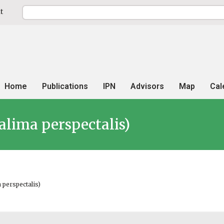
t
Home
Publications
IPN
Advisors
Map
Cal
lima perspectalis)
 perspectalis)