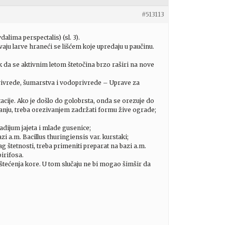
#513113
lima perspectalis) (sl. 3).
vaju larve hraneći se lišćem koje upredaju u paučinu.
k da se aktivnim letom štetočina brzo raširi na nove
rivrede, šumarstva i vodoprivrede – Uprave za
etacije. Ako je došlo do golobrsta, onda se orezuje do
tanju, treba orezivanjem zadržati formu žive ograde;
tadijum jajeta i mlade gusenice;
i a.m. Bacillus thuringiensis var. kurstaki;
g štetnosti, treba primeniti preparat na bazi a.m.
irifosa.
oštećenja kore. U tom slučaju ne bi mogao šimšir da