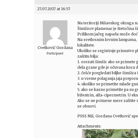
27.07.2017 at 16:57
Na teritoriji Nišavskog okruga na
Šimširov plamenac je štetočina ši
Prilikom jačeg napada može doći
Na svetlosnim lovnim lampama, re
lokalitete.
Cvetković Gordana
Ukoliko se registruje prisustvo
Participant
zaštitu bilja:
1. orezati šimšir ako se primete g
dela grane gde je očuvana kora d
2. češće pregledati biljke šimšira
3. u vreme polaganja jaja preporuč
4. ukoliko se primetite mlade gus
5. ako se kasno primetite pa su g
bifentrin, alfa-cipermetrin. U e
Ako se ne primene mere zaštite mo
se obnovi.
PSSS Niš, Gordana Cvetković spec.
Attachments: