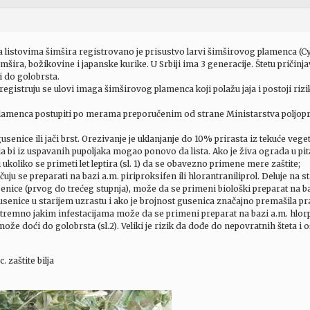
 listovima šimšira registrovano je prisustvo larvi šimširovog plamenca (Cyda
mšira, božikovine i japanske kurike. U Srbiji ima 3 generacije. Štetu pričinja
 do golobrsta.
gistruju se ulovi imaga šimširovog plamenca koji polažu jaja i postoji rizi
 plamenca postupiti po merama preporučenim od strane Ministarstva poljop
usenice ili jači brst. Orezivanje je uklanjanje do 10% prirasta iz tekuće veg
a bi iz uspavanih pupoljaka mogao ponovo da lista. Ako je živa ograda u pi
 i ukoliko se primeti let leptira (sl. 1) da se obavezno primene mere zaštite;
uju se preparati na bazi a.m. piriproksifen ili hlorantraniliprol. Deluje na s
enice (prvog do trećeg stupnja), može da se primeni biološki preparat na baz
usenice u starijem uzrastu i ako je brojnost gusenica značajno premašila pra
kstremno jakim infestacijama može da se primeni preparat na bazi a.m. hlorp
že doći do golobrsta (sl.2). Veliki je rizik da dođe do nepovratnih šteta i 
 zaštite bilja