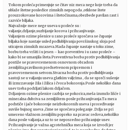
Tokom proleća primenjuje se čitav niz mera nege koje treba da
ublaže štetne posledice zimskih nepogoda ,otklone štete
prouzrokovane korovima i štetočinama,obezbede pavilan rast i
razviće biljaka.
Najvažnije mere nege useva u proleće su :
valjanje,drljanje,suzbijanje korova i prihranjivanje.
Valjanjem ozime pšenice u rano proleće sprečava se čupanje
biljaka koje nastaje usled podlubljivanja površinskog sloja pod
uticajem zimskih mrazeva.Mada čupanje nastaje u toku zime,
borbu treba vršiti i u jesen – kao preventivu i u rano proleće –
kako bi se umanjila šteta.Preventivna borba protiv podlubljivanja
postiže se pravovremenom osnovnom obradom
zemljišta,pravilnom predsetvenom pripremom i
pravovremenom setvom.Stvarna borba protiv podlubljivanja
sastoji se u valjanju useva glatkim valjcima , da se spreči sušenje
ili izmrzavanje žila i žilica i čvora bokorenja.Posle nekoliko dana
usev treba podrljati lakom drljačom.
Drljanjem ozime pšenice razbija se pokorica,meša izumrlo lišće i
mineralna đubriva sa zemljištem-posle prihranjivanja.Ta mera
podstiče i jače bokorenje neizbokorenih useva i proređivanje
suviše bujnog useva ,čime se sprečava poleganje .Drlja se pri
umereno vlažnom zemljištu popreko na pravac redova,nekoliko
dana posle valjanja,a uz to se neposredno prihranjuje usev.
Prihranjivanje je važna agrotehnička mera koja se izvodi jer