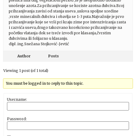
pšenica ima dug vegetacioni period ,te je neophodno dodatno
unošenje azota.Za prihranjivanje se koriste azotna đubriva.Broj
prihranjivanja zavisi od stanja useva ,uslova spoljne sredine
,vrste mineralnih đubriva i obavlja se 1-3 puta.Najvažnije je prvo
prihranjivanje koje se vrši pri kraju zime pre intenziviranja rasta
i razvića useva,drugo takozvano korekciono prihranjivanje na
početku vlatanja dok se treće izvodi pre klasanja,čvrstim
đubrivima ili folijarno u klasanju.
dipl .ing.Snežana Stojković-Jevtić
Author
Posts
Viewing 1 post (of 1 total)
You must be logged in to reply to this topic.
Username:
Password: