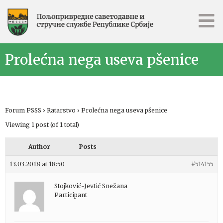
Prolećna nega useva pšenice
Forum PSSS
›
Ratarstvo
›
Prolećna nega useva pšenice
Viewing 1 post (of 1 total)
Author
Posts
13.03.2018 at 18:50
#514155
Stojković-Jevtić Snežana
Participant