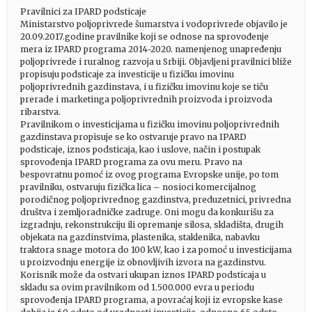
Pravilnici za IPARD podsticaje
Ministarstvo poljoprivrede šumarstva i vodoprivrede objavilo je
20.09.2017.godine pravilnike koji se odnose na sprovođenje
mera iz IPARD programa 2014-2020. namenjenog unapređenju
poljoprivrede i ruralnog razvoja u Srbiji. Objavljeni pravilnici bliže
propisuju podsticaje za investicije u fizičku imovinu
poljoprivrednih gazdinstava, i u fizičku imovinu koje se tiču
prerade i marketinga poljoprivrednih proizvoda i proizvoda
ribarstva.
Pravilnikom o investicijama u fizičku imovinu poljoprivrednih
gazdinstava propisuje se ko ostvaruje pravo na IPARD
podsticaje, iznos podsticaja, kao i uslove, način i postupak
sprovođenja IPARD programa za ovu meru. Pravo na
bespovratnu pomoć iz ovog programa Evropske unije, po tom
pravilniku, ostvaruju fizička lica – nosioci komercijalnog
porodičnog poljoprivrednog gazdinstva, preduzetnici, privredna
društva i zemljoradničke zadruge. Oni mogu da konkurišu za
izgradnju, rekonstrukciju ili opremanje silosa, skladišta, drugih
objekata na gazdinstvima, plastenika, staklenika, nabavku
traktora snage motora do 100 kW, kao i za pomoć u investicijama
u proizvodnju energije iz obnovljivih izvora na gazdinstvu.
Korisnik može da ostvari ukupan iznos IPARD podsticaja u
skladu sa ovim pravilnikom od 1.500.000 evra u periodu
sprovođenja IPARD programa, a povraćaj koji iz evropske kase