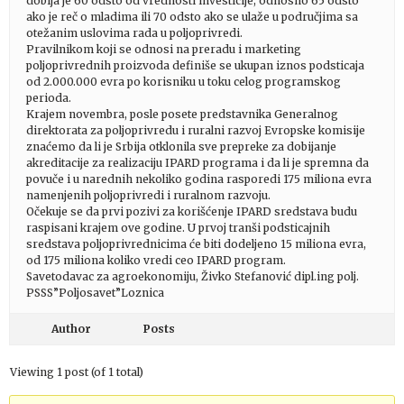
dobija je 60 odsto od vrednosti investicije, odnosno 65 odsto
ako je reč o mladima ili 70 odsto ako se ulaže u područjima sa
otežanim uslovima rada u poljoprivredi.
Pravilnikom koji se odnosi na preradu i marketing
poljoprivrednih proizvoda definiše se ukupan iznos podsticaja
od 2.000.000 evra po korisniku u toku celog programskog
perioda.
Krajem novembra, posle posete predstavnika Generalnog
direktorata za poljoprivredu i ruralni razvoj Evropske komisije
znaćemo da li je Srbija otklonila sve prepreke za dobijanje
akreditacije za realizaciju IPARD programa i da li je spremna da
povuče i u narednih nekoliko godina rasporedi 175 miliona evra
namenjenih poljoprivredi i ruralnom razvoju.
Očekuje se da prvi pozivi za korišćenje IPARD sredstava budu
raspisani krajem ove godine. U prvoj tranši podsticajnih
sredstava poljoprivrednicima će biti dodeljeno 15 miliona evra,
od 175 miliona koliko vredi ceo IPARD program.
Savetodavac za agroekonomiju, Živko Stefanović dipl.ing polj.
PSSS”Poljosavet”Loznica
Author
Posts
Viewing 1 post (of 1 total)