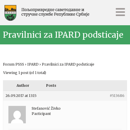
Pravilnici za IPARD podsticaje
Forum PSSS
›
IPARD
›
Pravilnici za IPARD podsticaje
Viewing 1 post (of 1 total)
Author
Posts
26.09.2017 at 13:15
#513686
Stefanović Živko
Participant