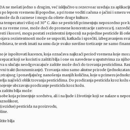
 ne mešati jedno s drugim, već isključivo u rezervoar uređaja za aplikaci
u po lepom vremenu ili popodne, a pri tome voditi računa o jačini i smeru vet
 može da ih raznese i mogu da oštete druge kulture.
a temperaturi višoj od 30° C. Ako se pesticidi primenjuju neposredno pre ki
uju za vreme rose, može doći do promene koncentracije rastvora tj. razredi
lesti i korovi, mogu postati rezistentni (otporni) na pojedine pesticide ili ce
ojava rezistentnosti može se usporiti, katkada i sprečiti, izbegavanjem sva
edstava, te uvek imati na umu da je svako suvišno tretiranje ne samo finans
je ispoštovati karencu, koja označava najkraći period vremena koje mora 
eparat koji se koristi u zaštiti bilja i one su navedene u uputstvima za njih
a u slučaju neodgovarajuće zaštite može doći do trovanja pesticidima. Ras
obavni trakt (konzumiranje). Trovanja nisu samo akutne prirode (jednokrata
gotrajnog i ponavljajućeg nanošenja manjih količina, koje u primeru jedno
lja najčešći oblik trovanja pesticidima. Do prodiranja pesticida kroz kožu d
nojenje ubrzavaju prodiranje pesticida kroz kožu.
zaštitu bilja može:
obe koja primenjuje sredstva, ali i na ljude i životinje koji se nalaze u nepos
aznolikost,
(rezidue) pesticida na proizvodu,
line.
ite bilja