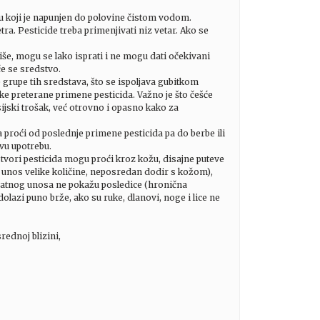
ju koji je napunjen do polovine čistom vodom.
ra. Pesticide treba primenjivati niz vetar. Ako se
še, mogu se lako isprati i ne mogu dati očekivani
će se sredstvo.
le grupe tih sredstava, što se ispoljava gubitkom
ke preterane primene pesticida. Važno je što češće
ijski trošak, već otrovno i opasno kako za
proći od poslednje primene pesticida pa do berbe ili
ovu upotrebu.
tvori pesticida mogu proći kroz kožu, disajne puteve
n unos velike količine, neposredan dodir s kožom),
kratnog unosa ne pokažu posledice (hronična
olazi puno brže, ako su ruke, dlanovi, noge i lice ne
rednoj blizini,