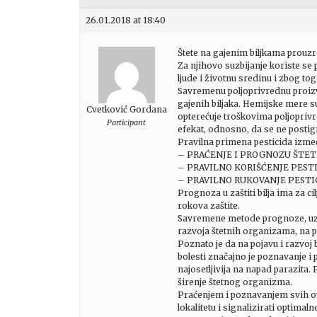
26.01.2018 at 18:40
Štete na gajenim biljkama prouzrok
Za njihovo suzbijanje koriste se
ljude i životnu sredinu i zbog to
Savremenu poljoprivrednu proizvod
gajenih biljaka. Hemijske mere s
Cvetković Gordana
opterećuje troškovima poljoprivr
Participant
efekat, odnosno, da se ne postig
Pravilna primena pesticida izm
– PRAĆENJE I PROGNOZU ŠTE
– PRAVILNO KORIŠĆENJE PEST
– PRAVILNO RUKOVANJE PESTI
Prognoza u zaštiti bilja ima za c
rokova zaštite.
Savremene metode prognoze, uz p
razvoja štetnih organizama, na pr
Poznato je da na pojavu i razvoj 
bolesti značajno je poznavanje i 
najosetljivija na napad parazita.
širenje štetnog organizma.
Praćenjem i poznavanjem svih o
lokalitetu i signalizirati optim