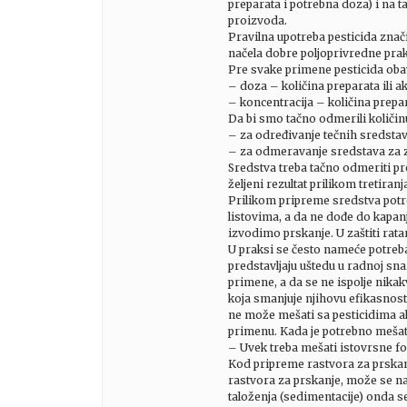
preparata i potrebna doza) i na t
proizvoda.
Pravilna upotreba pesticida znač
načela dobre poljoprivredne prakse
Pre svake primene pesticida obave
– doza – količina preparata ili ak
– koncentracija – količina prepa
Da bi smo tačno odmerili količinu
– za određivanje tečnih sredstava 
– za odmeravanje sredstava za zaš
Sredstva treba tačno odmeriti pr
željeni rezultat prilikom tretiranj
Prilikom pripreme sredstva potre
listovima, a da ne dođe do kapanj
izvodimo prskanje. U zaštiti rata
U praksi se često nameće potreba
predstavljaju uštedu u radnoj sn
primene, a da se ne ispolje nika
koja smanjuje njihovu efikasnost 
ne može mešati sa pesticidima al
primenu. Kada je potrebno mešati 
– Uvek treba mešati istovrsne f
Kod pripreme rastvora za prskanje
rastvora za prskanje, može se nap
taloženja (sedimentacije) onda s