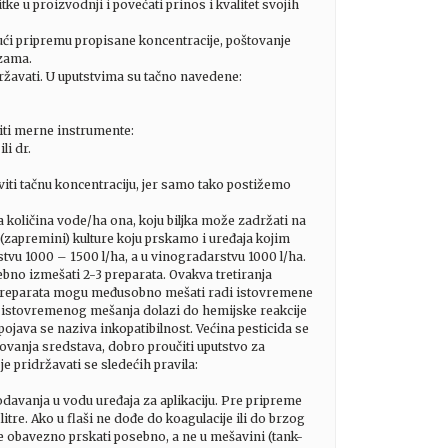
e u proizvodnji i povećati prinos i kvalitet svojih
jući pripremu propisane koncentracije, poštovanje
izama.
državati. U uputstvima su tačno navedene:
titi merne instrumente:
li dr.
iti tačnu koncentraciju, jer samo tako postižemo
a količina vode/ha ona, koju biljka može zadržati na
i (zapremini) kulture koju prskamo i uređaja kojim
rstvu 1000 – 1500 l/ha, a u vinogradarstvu 1000 l/ha.
ebno izmešati 2-3 preparata. Ovakva tretiranja
iše preparata mogu međusobno mešati radi istovremene
m istovremenog mešanja dolazi do hemijske reakcije
 pojava se naziva inkopatibilnost. Većina pesticida se
ovanja sredstava, dobro proučiti uputstvo za
e pridržavati se sledećih pravila:
dodavanja u vodu uređaja za aplikaciju. Pre pripreme
tre. Ako u flaši ne dođe do koagulacije ili do brzog
je obavezno prskati posebno, a ne u mešavini (tank-