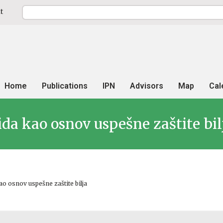
t
Home
Publications
IPN
Advisors
Map
Cal
da kao osnov uspešne zaštite bil
ao osnov uspešne zaštite bilja