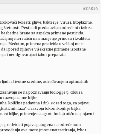
#514056
okovači bolesti: gljive, bakterije, virusi, fitoplazme.
štetnosti. Pesticidi predstavljaju određeni rizik za
eno bezbedne hrane sa aspekta primene pesticida.
ačajnoj meri utiču na smanjenje prinosa i kvaliteta
anja. Međutim, primena pesticida u velikoj meri
 da i pored njihove višekratne primene izostane
nja i neodgovarajući izbor preparata.
ja ljudi i životne sredine, određivanjem optimalnih
nivaju se na poznavanju biologije tj. ciklusa
u razvoja same biljke.
uha, količina padavina i dr.). Pored toga, za pojavu
kritičnih faza“ u razvoju tokom kojih je biljka
nost biljke, primenjena agrotehnika) utiču na pojavu i
 je predvideti pojavu patogena na određenom
 sprovođenju ove mere (momenat tretiranja, izbor