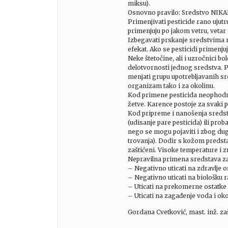
miksu).
Osnovno pravilo: Sredstvo NIKADA
Primenjivati pesticide rano ujutr
primenjuju po jakom vetru, vetar
Izbegavati prskanje sredstvima n
efekat. Ako se pesticidi primenj
Neke štetočine, ali i uzročnici bo
delotvornosti jednog sredstva. P
menjati grupu upotrebljavanih sr
organizam tako i za okolinu.
Kod primene pesticida neophodno 
žetve. Karence postoje za svaki pr
Kod pripreme i nanošenja sredstv
(udisanje pare pesticida) ili pr
nego se mogu pojaviti i zbog du
trovanja). Dodir s kožom predstav
zaštićeni. Visoke temperature i z
Nepravilna primena sredstava za 
– Negativno uticati na zdravlje os
– Negativno uticati na biološku r
– Uticati na prekomerne ostatke 
– Uticati na zagađenje voda i oko
Gordana Cvetković, mast. inž. zašt