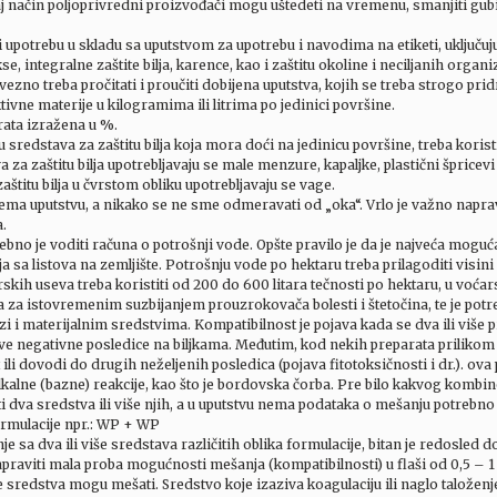
aj način poljoprivredni proizvođači mogu uštedeti na vremenu, smanjiti gubitk
i upotrebu u skladu sa uputstvom za upotrebu i navodima na etiketi, uključu
, integralne zaštite bilja, karence, kao i zaštitu okoline i neciljanih organ
zno treba pročitati i proučiti dobijena uputstva, kojih se treba strogo pri
tivne materije u kilogramima ili litrima po jedinici površine.
rata izražena u %.
 sredstava za zaštitu bilja koja mora doći na jedinicu površine, treba koris
za zaštitu bilja upotrebljavaju se male menzure, kapaljke, plastični špricevi i
titu bilja u čvrstom obliku upotrebljavaju se vage.
ema uputstvu, a nikako se ne sme odmeravati od „oka“. Vrlo je važno naprav
a.
bno je voditi računa o potrošnji vode. Opšte pravilo je da je najveća moguć
a sa listova na zemljište. Potrošnju vode po hektaru treba prilagoditi visin
rskih useva treba koristiti od 200 do 600 litara tečnosti po hektaru, u voća
 za istovremenim suzbijanjem prouzrokovača bolesti i štetočina, te je potr
azi i materijalnim sredstvima. Kompatibilnost je pojava kada se dva ili v
kve negativne posledice na biljkama. Međutim, kod nekih preparata priliko
ili dovodi do drugih neželjenih posledica (pojava fitotoksičnosti i dr.). ova
kalne (bazne) reakcije, kao što je bordovska čorba. Pre bilo kakvog kombin
dva sredstva ili više njih, a u uputstvu nema podataka o mešanju potrebno j
ormulacije npr.: WP + WP
 sa dva ili više sredstava različitih oblika formulacije, bitan je redosled 
raviti mala proba mogućnosti mešanja (kompatibilnosti) u flaši od 0,5 – 1 li
e sredstva mogu mešati. Sredstvo koje izaziva koagulaciju ili naglo taložen