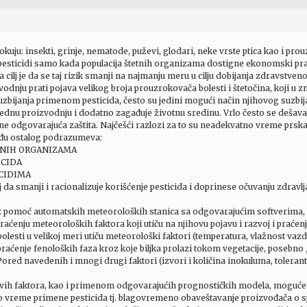
uju: insekti, grinje, nematode, puževi, glodari, neke vrste ptica kao i prouzr
 pesticidi samo kada populacija štetnih organizama dostigne ekonomski prag 
ga cilj je da se taj rizik smanji na najmanju meru u cilju dobijanja zdravstv
nju prati pojava velikog broja prouzrokovača bolesti i štetočina, koji u zn
uzbijanja primenom pesticida, često su jedini mogući način njihovog suzbij
ednu proizvodnju i dodatno zagađuje životnu sredinu. Vrlo često se dešava
ne odgovarajuća zaštita. Najčešći razlozi za to su neadekvatno vreme prska
eđu ostalog podrazumeva:
TNIH ORGANIZAMA
ICIDA
CIDIMA
ilj da smanji i racionalizuje korišćenje pesticida i doprinese očuvanju zdravl
omoć automatskih meteoroloških stanica sa odgovarajućim softverima, zas
aćenju meteoroloških faktora koji utiču na njihovu pojavu i razvoj i praćenj
bolesti u velikoj meri utiču meteorološki faktori (temperatura, vlažnost vazd
praćenje fenoloških faza kroz koje biljka prolazi tokom vegetacije, posebno „
 Pored navedenih i mnogi drugi faktori (izvori i količina inokuluma, tolerant
vih faktora, kao i primenom odgovarajućih prognostičkih modela, moguće
alno vreme primene pesticida tj. blagovremeno obaveštavanje proizvođača o