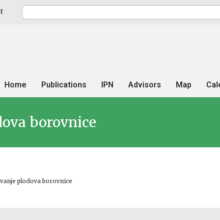
t
Home
Publications
IPN
Advisors
Map
Cal
dova borovnice
uvanje plodova borovnice