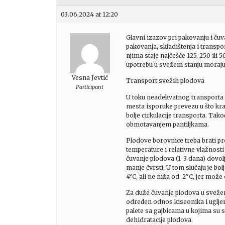
03.06.2024 at 12:20
Glavni izazov pri pakovanju i čuv
pakovanja, skladištenja i transp
njima staje najčešće 125, 250 ili 
upotrebu u svežem stanju moraju se 
Vesna Jevtić
Transport svežih plodova
Participant
U toku neadekvatnog transporta m
mesta isporuke prevezu u što kr
bolje cirkulacije transporta. Tak
obmotavanjem pantiljkama.
Plodove borovnice treba brati pre
temperature i relativne vlažnost
čuvanje plodova (1-3 dana) dovolj
manje čvrsti. U tom slučaju je bo
4°C, ali ne niža od 2°C, jer mož
Za duže čuvanje plodova u sveže
određen odnos kiseonika i ugljen
palete sa gajbicama u kojima su s
dehidratacije plodova.