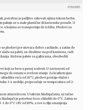
#586885
ali, potrebno je pažljivo rukovati njima tokom berbe,
 pakuju se u male plastične ili kartonske posude. U
ice, u kojima se transportuju do tržišta. Plodovi za
etu.
o se plodovi pre utovara dobro rashlade, a zatim do
slažu na paleti, ne direktno na pod kamiona, radi
uckanja. Složene palete sa gajbicama, obezbediti
ve koji se beru u punoj zrelosti. U zavisnosti od
e mogu da ostanu u svežem stanju. Za kratkotrajno
skladišta veća od 10°C, plodovi postaju vlažni i
u toku 3-4 nedelje, preporučuje se temperatura od 2-
isanom atmosferom. U takvim hladnjačama, uz tačno
hladnjači je potrebno brzo ohladiti do 0°C. Zatim se
 -1 do 0°C i RV od 85%, a sve u cilju smanjenja