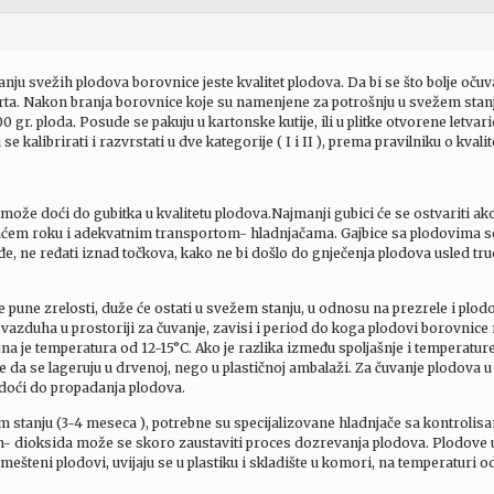
anju svežih plodova borovnice jeste kvalitet plodova. Da bi se što bolje očuv
orta. Nakon branja borovnice koje su namenjene za potrošnju u svežem stanju
500 gr. ploda. Posude se pakuju u kartonske kutije, ili u plitke otvorene letvar
kalibrirati i razvrstati u dve kategorije ( I i II ), prema pravilniku o kvalit
ože doći do gubitka u kvalitetu plodova.Najmanji gubici će se ostvariti ak
aćem roku i adekvatnim transportom- hladnjačama. Gajbice sa plodovima se 
ođe, ne ređati iznad točkova, kako ne bi došlo do gnječenja plodova usled tr
 pune zrelosti, duže će ostati u svežem stanju, u odnosu na prezrele i plodo
i vazduha u prostoriji za čuvanje, zavisi i period do koga plodovi borovnic
na je temperatura od 12-15°C. Ako je razlika između spoljašnje i temperature 
lje da se lageruju u drvenoj, nego u plastičnoj ambalaži. Za čuvanje plodova 
e doći do propadanja plodova.
m stanju (3-4 meseca ), potrebne su specijalizovane hladnjače sa kontrol
- dioksida može se skoro zaustaviti proces dozrevanja plodova. Plodove u 
mešteni plodovi, uvijaju se u plastiku i skladište u komori, na temperaturi od