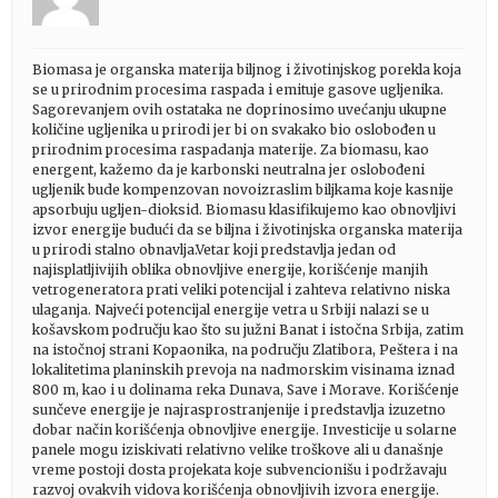
Biomasa je organska materija biljnog i životinjskog porekla koja
se u prirodnim procesima raspada i emituje gasove ugljenika.
Sagorevanjem ovih ostataka ne doprinosimo uvećanju ukupne
količine ugljenika u prirodi jer bi on svakako bio oslobođen u
prirodnim procesima raspadanja materije. Za biomasu, kao
energent, kažemo da je karbonski neutralna jer oslobođeni
ugljenik bude kompenzovan novoizraslim biljkama koje kasnije
apsorbuju ugljen-dioksid. Biomasu klasifikujemo kao obnovljivi
izvor energije budući da se biljna i životinjska organska materija
u prirodi stalno obnavlja.Vetar koji predstavlja jedan od
najisplatljivijih oblika obnovljive energije, korišćenje manjih
vetrogeneratora prati veliki potencijal i zahteva relativno niska
ulaganja. Najveći potencijal energije vetra u Srbiji nalazi se u
košavskom području kao što su južni Banat i istočna Srbija, zatim
na istočnoj strani Kopaonika, na području Zlatibora, Peštera i na
lokalitetima planinskih prevoja na nadmorskim visinama iznad
800 m, kao i u dolinama reka Dunava, Save i Morave. Korišćenje
sunčeve energije je najrasprostranjenije i predstavlja izuzetno
dobar način korišćenja obnovljive energije. Investicije u solarne
panele mogu iziskivati relativno velike troškove ali u današnje
vreme postoji dosta projekata koje subvencionišu i podržavaju
razvoj ovakvih vidova korišćenja obnovljivih izvora energije.