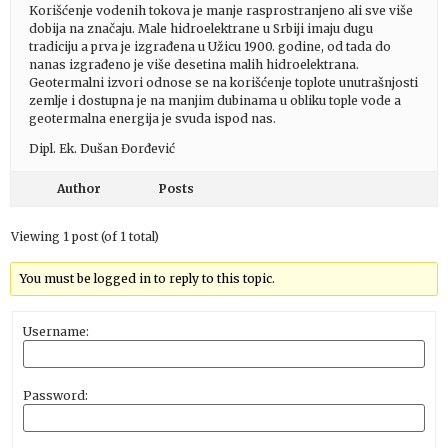
Korišćenje vodenih tokova je manje rasprostranjeno ali sve više
dobija na značaju. Male hidroelektrane u Srbiji imaju dugu
tradiciju a prva je izgrađena u Užicu 1900. godine, od tada do
nanas izgrađeno je više desetina malih hidroelektrana.
Geotermalni izvori odnose se na korišćenje toplote unutrašnjosti
zemlje i dostupna je na manjim dubinama u obliku tople vode a
geotermalna energija je svuda ispod nas.
Dipl. Ek. Dušan Đorđević
Author
Posts
Viewing 1 post (of 1 total)
You must be logged in to reply to this topic.
Username:
Password: