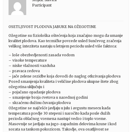
Participant
OSETLJIVOST PLODOVA JABUKE NA OŽEGOTINE
Ožegotine su fiziološka oštećenja koja značajno mogu da umanje
kvalitet plodova. Kao termičke povrede usled Sunčevog zračenja
velikog inteziteta nastaju u letnjem periodu usled više faktora:
– loše obezbedjenosti zasada vodom
– visoke temperature
– niske vlažnosti vazduha
– pravaca redova
– jače zelene rezidbe koja dovodi do naglog otkrivanja plodova
Pored smanjenja kvaliteta i veličine plodova ukupne štete zbog
ožegotina uključuju i
– pojačano opadanje plodova
– smanjenje broja cvetova u narednoj godini
– skraćenu dužinu čuvanja plodova
Ožegotine se najčešće javljaju u julu i avgustu mesecu kada
temperatura predje 30 stepeni i naročito kada posle dužih
perioda oblačnog vremena nastupi vedro i toplo vreme.
Masovnije se javljaju na jugo-zapadnim delovima krune i kod
sorata sa tankom pokozicom. Takodje, ova osatljivost se