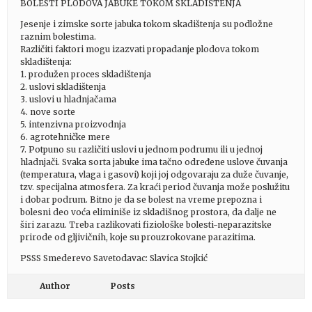
BOLESTI PLODOVA JABUKE TOKOM SKLADIŠTENJA
Jesenje i zimske sorte jabuka tokom skadištenja su podložne
raznim bolestima.
Različiti faktori mogu izazvati propadanje plodova tokom
skladištenja:
1. produžen proces skladištenja
2. uslovi skladištenja
3. uslovi u hladnjačama
4. nove sorte
5. intenzivna proizvodnja
6. agrotehničke mere
7. Potpuno su različiti uslovi u jednom podrumu ili u jednoj
hladnjači. Svaka sorta jabuke ima tačno određene uslove čuvanja
(temperatura, vlaga i gasovi) koji joj odgovaraju za duže čuvanje,
tzv. specijalna atmosfera. Za kraći period čuvanja može poslužitu
i dobar podrum. Bitno je da se bolest na vreme prepozna i
bolesni deo voća eliminiše iz skladišnog prostora, da dalje ne
širi zarazu. Treba razlikovati fiziološke bolesti-neparazitske
prirode od gljivičnih, koje su prouzrokovane parazitima.
PSSS Smederevo Savetodavac: Slavica Stojkić
Author
Posts