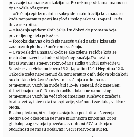
povezuje i sa manjkom kalcijuma. Po nekim podelama imamo tri
tipa podela ožegotina:
– oštećenja epidermalnih i subepidermalnih ćelija koja nastaju
kada temperatura površine ploda malo preko 50 stepeni. Tada
tkivo nekrotira.
– oštećenja epidermalnih ćelija i tu dolazi do promene boje
povredjenog dela pokožice.
– fotooksidativna oštećenja nastaju usled naglog izlaganja
zasenjenih plodova Sunčevom zračenju.
– Ova poslednja nastaju kod prejake zalene rezidbe koja se
nestručno izvede a bude od ključnog značaja.Po nekim
istraživanjima stepen proizvodnog rizika u Srbiji najveći je u
Smederevu i Aleksandrovcu 13.2 , Jagodini 12.6 i Negotinu 12.0.
Takodje treba napomenuti da temperatura onih delova ploda koji
su direktno izloženi Sunčevom zračenju u odnosu na
temperaturu vazduha može biti i 15-18 stepeni, dok zasenjeni
delovi imaju oko 8. Do ovih razlika dolazi ne samo zbog
temperature vazduha već i zbog inteziteta sunčevog zračenja,
brzine vetra, inteziteta transpiracije, vlažnosti vazduha, veličine
ploda…
Realno gledano, štete koje nastaju kao posledica oštećenja
plodova od ožegotina se mere milionskim iznosima. Zbog
globalng zagrevanja i povećanja vrednosti UV zračenja u
budućnosti se mogu očekivati i veći proizvodni gubici.