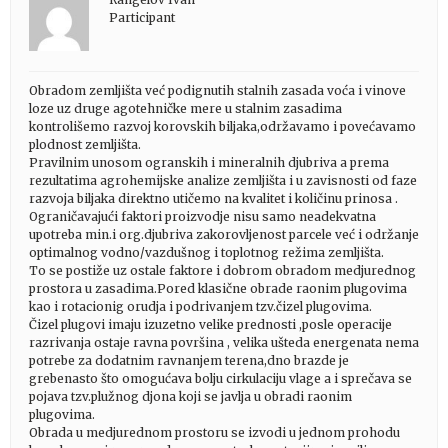
Participant
Obradom zemljišta već podignutih stalnih zasada voća i vinove
loze uz druge agotehničke mere u stalnim zasadima
kontrolišemo razvoj korovskih biljaka,održavamo i povećavamo
plodnost zemljišta.
Pravilnim unosom ogranskih i mineralnih djubriva a prema
rezultatima agrohemijske analize zemljišta i u zavisnosti od faze
razvoja biljaka direktno utičemo na kvalitet i količinu prinosa .
Ograničavajući faktori proizvodje nisu samo neadekvatna
upotreba min.i org.djubriva zakorovljenost parcele već i održanje
optimalnog vodno/vazdušnog i toplotnog režima zemljišta.
To se postiže uz ostale faktore i dobrom obradom medjurednog
prostora u zasadima.Pored klasične obrade raonim plugovima
kao i rotacionig orudja i podrivanjem tzv.čizel plugovima.
Čizel plugovi imaju izuzetno velike prednosti ,posle operacije
razrivanja ostaje ravna površina , velika ušteda energenata nema
potrebe za dodatnim ravnanjem terena,dno brazde je
grebenasto što omogućava bolju cirkulaciju vlage a i sprečava se
pojava tzv.plužnog djona koji se javlja u obradi raonim
plugovima.
Obrada u medjurednom prostoru se izvodi u jednom prohodu