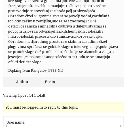
bez slogova i razora gde nema potrebe za tanjiranjem ili
freziranjem što uveliko smanjuje troškove poljoprivredne
proizvodnje te povećanju prihoda polj.proizvodjača .
Obradom čizel plugovima stvara se povolji vodni,vazdušni i
toplotni režim u zemljištu,unose se i zaoravaju biljni
ostatci,organska i mineralna djubriva u dubinu,stvaraju se
povoljni uslovi za odvijanjefizičkih,hemijskih,bioloških i
mikrobioloških procesa kao i uništavaju korovske biljke.
Obradom medjurednog prostora u stalnim zasadima čizel
plugovima sprečava se gubitak vlage u toku vegetacije,poboljšava
se protok vlage duž profila zemljišta,bolje se akumulira vlaga u
jesenjem ,zimskom i ranoprolećnom periodu te se smanjuju
efekti deficita vlage.
Dipl.ing.Ivan Rangelov, PSSS Niš
Author
Posts
Viewing 1 post (of 1 total)
You must be logged in to reply to this topic.
Username: