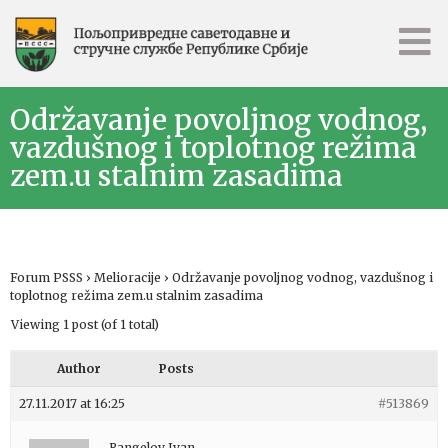
Održavanje povoljnog vodnog,
vazdušnog i toplotnog režima
zem.u stalnim zasadima
Forum PSSS
›
Melioracije
›
Održavanje povoljnog vodnog, vazdušnog i
toplotnog režima zem.u stalnim zasadima
Viewing 1 post (of 1 total)
Author
Posts
27.11.2017 at 16:25
#513869
Rangelov Ivan