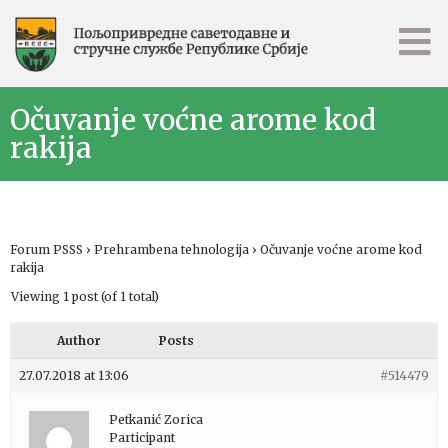
Očuvanje voćne arome kod
rakija
Forum PSSS
›
Prehrambena tehnologija
›
Očuvanje voćne arome kod
rakija
Viewing 1 post (of 1 total)
Author
Posts
27.07.2018 at 13:06
#514479
Petkanić Zorica
Participant