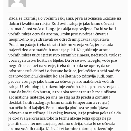
Kada se razmišlja o voćnim rakijama, prva asocijacija ukazuje na
dobru i kvalitetnu rakiju. Kod ovih rakija je jako bitno očuvati
aromatičnost voća od koga je rakija napravljena. Da bi se kod
voćnih rakija očuvala aroma, u toku proizvodnje i čuvanja,
neophodno je pridržavati se određenih pravila i upustava.
Posebnu pažnju treba obratiti tokom vrenja voća, jer se tada
najveći deo aromatičnih materija gubi. Na gubljenje arome
voćnih rakija utiču i prisustvo stranih primesa, nečistoća, trulost
voća i prisustvo koštica u kljuku. Da bi se ovo izbeglo, voće pre
nego što se stavi na vrenje, treba dobro da se opere, da se
odstrane truli delovi i odstrane koštice, jer koštice u sebi sadrže
cijanovodoničnu kiselinu koja je štetna po zdravlje ljudi. Sam
proces vrenja je jako bitan za očuvanje aromatičnosti voćnih
rakija. U tehnologiji proizvodnje voćnih rakija, proces vrenja ne
sme da bude jako buran, jer visoka temperatura brzo uništava
aromatične materije, pa one ne stignu da pređu u kominu i
destilat. Iz tih razloga je bitno sniziti temperaturu vrenja (
naročito kod kajsije). Fermentacija plodova se poboljšava
odavanjem matičnog ili svežeg kvasca, jer je praksa pokazala da
je dodavanje kvasaca tokom fermentacije bolja opcija nego
pustiti da se fermentacija spontano odvija, kako bi se očuvala
aroma voćnih rakija. Na kvalitet komine tokom proizvodnje