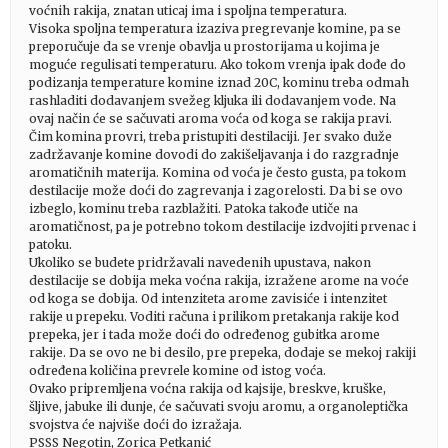
voćnih rakija, znatan uticaj ima i spoljna temperatura.
Visoka spoljna temperatura izaziva pregrevanje komine, pa se
preporučuje da se vrenje obavlja u prostorijama u kojima je
moguće regulisati temperaturu. Ako tokom vrenja ipak dođe do
podizanja temperature komine iznad 20C, kominu treba odmah
rashladiti dodavanjem svežeg kljuka ili dodavanjem vode. Na
ovaj način će se sačuvati aroma voća od koga se rakija pravi.
Čim komina provri, treba pristupiti destilaciji. Jer svako duže
zadržavanje komine dovodi do zakišeljavanja i do razgradnje
aromatičnih materija. Komina od voća je često gusta, pa tokom
destilacije može doći do zagrevanja i zagorelosti. Da bi se ovo
izbeglo, kominu treba razblažiti. Patoka takođe utiče na
aromatičnost, pa je potrebno tokom destilacije izdvojiti prvenac i
patoku.
Ukoliko se budete pridržavali navedenih upustava, nakon
destilacije se dobija meka voćna rakija, izražene arome na voće
od koga se dobija. Od intenziteta arome zavisiće i intenzitet
rakije u prepeku. Voditi računa i prilikom pretakanja rakije kod
prepeka, jer i tada može doći do određenog gubitka arome
rakije. Da se ovo ne bi desilo, pre prepeka, dodaje se mekoj rakiji
određena količina prevrele komine od istog voća.
Ovako pripremljena voćna rakija od kajsije, breskve, kruške,
šljive, jabuke ili dunje, će sačuvati svoju aromu, a organoleptička
svojstva će najviše doći do izražaja.
PSSS Negotin, Zorica Petkanić