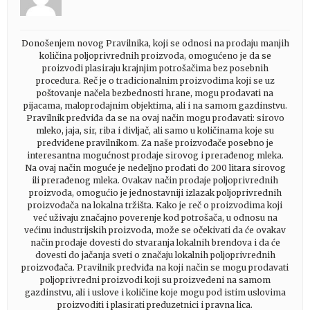
Donošenjem novog Pravilnika, koji se odnosi na prodaju manjih
količina poljoprivrednih proizvoda, omogućeno je da se
proizvodi plasiraju krajnjim potrošačima bez posebnih
procedura. Reč je o tradicionalnim proizvodima koji se uz
poštovanje načela bezbednosti hrane, mogu prodavati na
pijacama, maloprodajnim objektima, ali i na samom gazdinstvu.
Pravilnik predviđa da se na ovaj način mogu prodavati: sirovo
mleko, jaja, sir, riba i divljač, ali samo u količinama koje su
predviđene pravilnikom. Za naše proizvođače posebno je
interesantna mogućnost prodaje sirovog i prerađenog mleka.
Na ovaj način moguće je nedeljno prodati do 200 litara sirovog
ili prerađenog mleka. Ovakav način prodaje poljoprivrednih
proizvoda, omogućio je jednostavniji izlazak poljoprivrednih
proizvođača na lokalna tržišta. Kako je reč o proizvodima koji
već uživaju značajno poverenje kod potrošača, u odnosu na
većinu industrijskih proizvoda, može se očekivati da će ovakav
način prodaje dovesti do stvaranja lokalnih brendova i da će
dovesti do jačanja sveti o značaju lokalnih poljoprivrednih
proizvođača. Pravilnik predviđa na koji način se mogu prodavati
poljoprivredni proizvodi koji su proizvedeni na samom
gazdinstvu, ali i uslove i količine koje mogu pod istim uslovima
proizvoditi i plasirati preduzetnici i pravna lica.