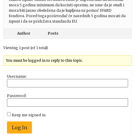
mora 5 godina minimum da koristi opremu, ne sme da je otuđi i
mora biti jasno obeležena da je kupljena uz pomoć IPARD
fondova. Pored toga proizvođač će narednih 5 godina morati da
ispuni i da se pridržava standarda EU.
Author
Posts
Viewing 1 post (of 1 total)
You must be logged in to reply to this topic.
Username:
Password:
Keep me signed in
Log In