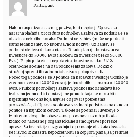
Participant
Nakon raspisivanja javnog poziva, koji raspisuje Uprava za
agrarna plaćanja, procedura podnošenja zahteva za podsticaje se
obavlja u nekoliko koraka: Podnosi se zahtev (može se podneti
samo jedan zahtev po istom javnom pozivu). Uz zahtev se
podnosi sledeća dokumentacija: Biznis plan (jednostavan za
investicije do 50.000 Evra i složeni za investicije preko 50.000
Evra). Popis pokretne i nepokretne imovine na dan 31.12.
prethodne godine i na dan podnošenja zahteva. Dokaz o
stručnoj spremi ili radnom iskustvu u poljoprivredi.
Pored toga podnose se 3 ponude za nabavku investcije ukoliko je
vrednost veća od 20.000 eura tj. jednu ukoliko je manja od 20.000
evra. Prilikom podnošenja zahteva podnosilac označava kao
izabranu jednu od tri dostavljene ponude koja ne mora biti
najjeftinija već ona koja najviše odgovara potrebama
proizvođača, ali Uprava odobrava vrednost podsticaja na osnovu
ponude sa najnižom cenom. Takođe se podnosi i uverenje o
izmirenim dospelim obavezama po osnovu javnih prihoda
izdato od nadležnog organa lokalne samouprave i poreske
uprave. Za investicije u izgradnju i opremanje objekata dostavlja
se i izvod iz katastra nepokretnosti sa kopijom plana ,za predmet