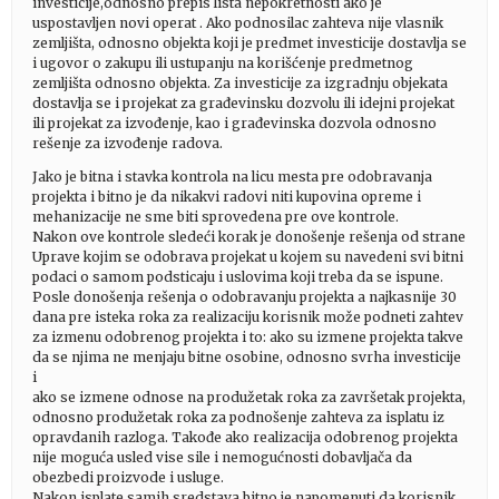
investicije,odnosno prepis lista nepokretnosti ako je
uspostavljen novi operat . Ako podnosilac zahteva nije vlasnik
zemljišta, odnosno objekta koji je predmet investicije dostavlja se
i ugovor o zakupu ili ustupanju na korišćenje predmetnog
zemljišta odnosno objekta. Za investicije za izgradnju objekata
dostavlja se i projekat za građevinsku dozvolu ili idejni projekat
ili projekat za izvođenje, kao i građevinska dozvola odnosno
rešenje za izvođenje radova.
Jako je bitna i stavka kontrola na licu mesta pre odobravanja
projekta i bitno je da nikakvi radovi niti kupovina opreme i
mehanizacije ne sme biti sprovedena pre ove kontrole.
Nakon ove kontrole sledeći korak je donošenje rešenja od strane
Uprave kojim se odobrava projekat u kojem su navedeni svi bitni
podaci o samom podsticaju i uslovima koji treba da se ispune.
Posle donošenja rešenja o odobravanju projekta a najkasnije 30
dana pre isteka roka za realizaciju korisnik može podneti zahtev
za izmenu odobrenog projekta i to: ako su izmene projekta takve
da se njima ne menjaju bitne osobine, odnosno svrha investicije
i
ako se izmene odnose na produžetak roka za završetak projekta,
odnosno produžetak roka za podnošenje zahteva za isplatu iz
opravdanih razloga. Takođe ako realizacija odobrenog projekta
nije moguća usled vise sile i nemogućnosti dobavljača da
obezbedi proizvode i usluge.
Nakon isplate samih sredstava bitno je napomenuti da korisnik