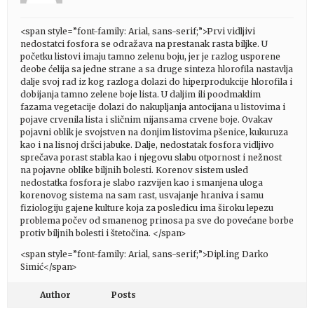
<span style=”font-family: Arial, sans-serif;”>Prvi vidljivi
nedostatci fosfora se odražava na prestanak rasta biljke. U
početku listovi imaju tamno zelenu boju, jer je razlog usporene
deobe ćelija sa jedne strane a sa druge sinteza hlorofila nastavlja
dalje svoj rad iz kog razloga dolazi do hiperprodukcije hlorofila i
dobijanja tamno zelene boje lista. U daljim ili poodmaklim
fazama vegetacije dolazi do nakupljanja antocijana u listovima i
pojave crvenila lista i sličnim nijansama crvene boje. Ovakav
pojavni oblik je svojstven na donjim listovima pšenice, kukuruza
kao i na lisnoj dršci jabuke. Dalje, nedostatak fosfora vidljivo
sprečava porast stabla kao i njegovu slabu otpornost i nežnost
na pojavne oblike biljnih bolesti. Korenov sistem usled
nedostatka fosfora je slabo razvijen kao i smanjena uloga
korenovog sistema na sam rast, usvajanje hraniva i samu
fiziologiju gajene kulture koja za posledicu ima široku lepezu
problema počev od smanenog prinosa pa sve do povećane borbe
protiv biljnih bolesti i štetočina. </span>
<span style=”font-family: Arial, sans-serif;”>Dipl.ing Darko
Simić</span>
Author
Posts