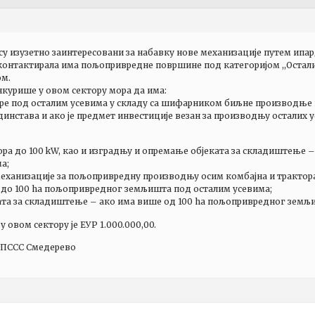
 изузетно заинтересовани за набавку нове механизације путем ипар
 контактирала има пољопривредне површине под категоријом ,,Остали 
м.
конкурише у овом сектору мора да има:
уре под осталим усевима у складу са шифарником биљне производње ко
инстава и ако је предмет инвестиције везан за производњу осталих у
ора до 100 kW, као и изградњу и опремање објеката за складиштење –
а;
еханизације за пољопривредну производњу осим комбајна и трактора,
 до 100 ha пољопривредног земљишта под осталим усевима;
ата за складиштење – ако има више од 100 ha пољопривредног земљ
 овом сектору је ЕУР 1.000.000,00.
 ПССС Смедерево