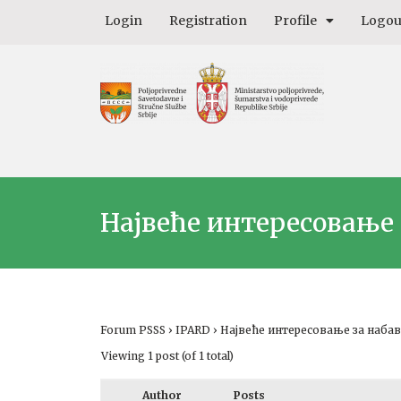
Login
Registration
Profile
Logou
Највеће интересовање
Forum PSSS
›
IPARD
›
Највеће интересовање за наба
Viewing 1 post (of 1 total)
Author
Posts