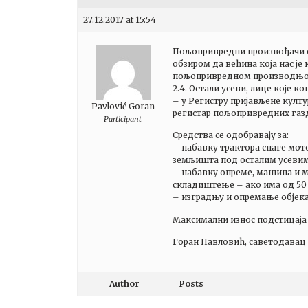
27.12.2017 at 15:54
Пољопривредни произвођачи су
обзиром да већина која нас је
пољопривредном производњо
2.4. Остали усеви, лице које 
– у Регистру пријављене култ
Pavlović Goran
регистар пољопривредних газд
Participant
Средства се одобравају за:
– набавку трактора снаге мот
земљишта под осталим усевим
– набавку опреме, машина и м
складиштење – ако има од 50
– изградњу и опремање објек
Максимални износ подстицаја у
Горан Павловић, саветодавац
Author
Posts