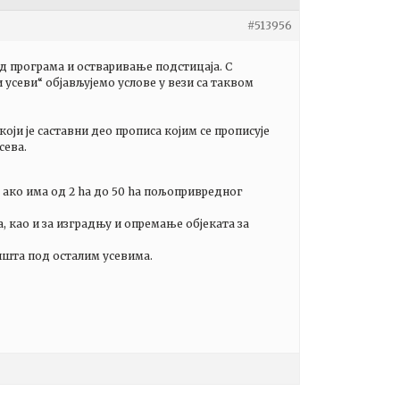
#513956
д програма и остваривање подстицаја. С
усеви“ објављујемо услове у вези са таквом
ји је саставни део прописа којим се прописује
сева.
 ако има од 2 ha до 50 ha пољопривредног
 као и за изградњу и опремање објеката за
ишта под осталим усевима.