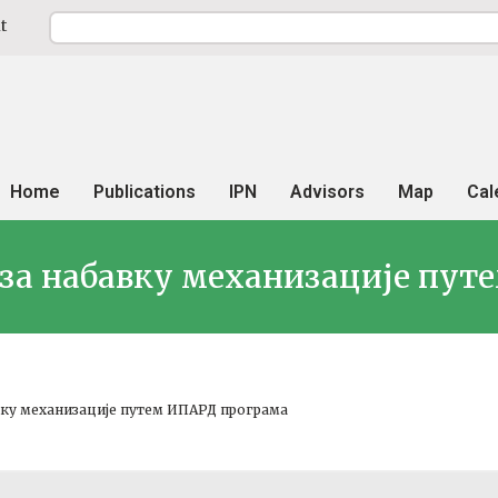
t
Home
Publications
IPN
Advisors
Map
Cal
 за набавку механизације пу
вку механизације путем ИПАРД програма