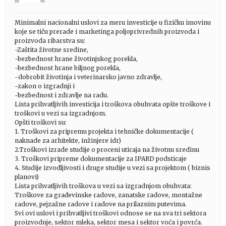
Minimalni nacionalni uslovi za meru investicije u fizičku imovinu
koje se tiču prerade i marketinga poljoprivrednih proizvoda i
proizvoda ribarstva su:
-Zaštita životne sredine,
-bezbednost hrane životinjskog porekla,
-bezbednost hrane biljnog porekla,
-dobrobit životinja i veterinarsko javno zdravlje,
-zakon o izgradnji i
-bezbednost i zdravlje na radu.
Lista prihvatljivih investicija i troškova obuhvata opšte troškove i
troškovi u vezi sa izgradnjom.
Opšti troškovi su:
1. Troškovi za pripremu projekta i tehničke dokumentacije (
naknade za arhitekte, inžinjere idr)
2.Troškovi izrade studije o proceni uticaja na životnu sredinu
3. Troškovi pripreme dokumentacije za IPARD podsticaje
4. Studije izvodljivosti i druge studije u vezi sa projektom ( biznis
planovi)
Lista prihvatljivih troškova u vezi sa izgradnjom obuhvata:
Troškove za građevinske radove, zanatske radove, montažne
radove, pejzažne radove i radove na prilaznim putevima.
Svi ovi uslovi i prihvatljivi troškovi odnose se na sva tri sektora
proizvodnje, sektor mleka, sektor mesa i sektor voća i povrća.