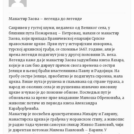
Манастир Заова – легенда до легенде
Сакривен у густој шуми, недалеко од Великог села, у
близини пута Пожаревац – Петровац, налази се манастир
Заова, који припада Браничевској епархији Српске
православне цркве. Први пут у историјским изворима,
турској архивској грађи, се спомиње 1467. године, али је
према легенди подигнут још у другој половини 14. века.
Легенда каже да је манастир Заова задужбина кнеза Лазара,
који је и сам био дирнут причом свога времена о сестри
Јелици и њеној браћи властелинима Павлу и Радојици. На
гробу сестре Јелице, првобитно је подигнута скромна, мала
црква. Више пута је рушена и спаљивана од стране турака, а
народ из околних села је из рушевина извлачио имовину
цркве и чувао је до поновне обнове. Последњи пут је
обновљена за време прве владавине Милоша Обреновића, а
живопис потиче из периода кнеза Александра
Карађорђевића.
Манастир је посвећен архистратизима Михајлу и Гаврилу,
манастирска црква је грађена у моравском стилу, а живопис
је радио тада чувени самоуки сликар Живко Павловић, чији
је директан потомак Милена Павловић – Барили. У