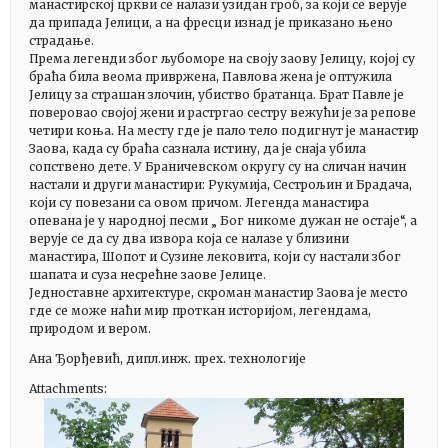
манастирској цркви се налази узидан гроб, за који се верује
да припада Јелици, а на фресци изнад је приказано њено
страдање.
Према легенди због љубоморе на своју заову Јелицу, којој су
браћа била веома привржена, Павлова жена је оптужила
Јелицу за страшан злочин, убиство братанца. Брат Павле је
поверовао својој жени и растргао сестру вежући је за репове
четири коња. На месту где је пало тело подигнут је манастир
Заова, када су браћа сазнала истину, да је снаја убила
сопствено дете. У Браничевском округу су на сличан начин
настали и други манастири: Рукумија, Сестрољин и Брадача,
који су повезани са овом причом. Легенда манастира
опевана је у народној песми „ Бог никоме дужан не остаје“, а
верује се да су два извора која се налазе у близини
манастира, Шопот и Сузине лековита, који су настали због
шапата и суза несрећне заове Јелице.
Једноставне архитектуре, скроман манастир Заова је место
где се може наћи мир проткан историјом, легендама,
природом и вером.
Ана Ђорђевић, дипл.инж. прех. технологије
Attachments: