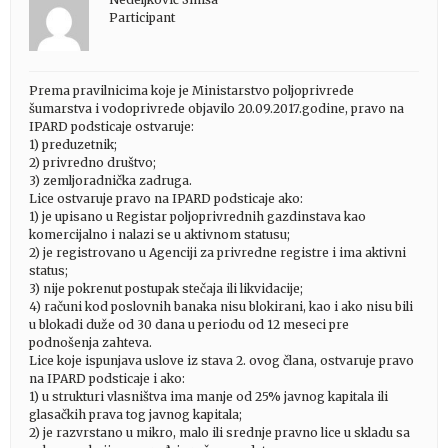
Participant
Prema pravilnicima koje je Ministarstvo poljoprivrede
šumarstva i vodoprivrede objavilo 20.09.2017.godine, pravo na
IPARD podsticaje ostvaruje:
1) preduzetnik;
2) privredno društvo;
3) zemljoradnička zadruga.
Lice ostvaruje pravo na IPARD podsticaje ako:
1) je upisano u Registar poljoprivrednih gazdinstava kao
komercijalno i nalazi se u aktivnom statusu;
2) je registrovano u Agenciji za privredne registre i ima aktivni
status;
3) nije pokrenut postupak stečaja ili likvidacije;
4) računi kod poslovnih banaka nisu blokirani, kao i ako nisu bili
u blokadi duže od 30 dana u periodu od 12 meseci pre
podnošenja zahteva.
Lice koje ispunjava uslove iz stava 2. ovog člana, ostvaruje pravo
na IPARD podsticaje i ako:
1) u strukturi vlasništva ima manje od 25% javnog kapitala ili
glasačkih prava tog javnog kapitala;
2) je razvrstano u mikro, malo ili srednje pravno lice u skladu sa