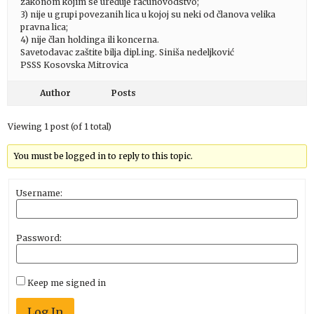
zakonom kojim se uređuje računovodstvo;
3) nije u grupi povezanih lica u kojoj su neki od članova velika
pravna lica;
4) nije član holdinga ili koncerna.
Savetodavac zaštite bilja dipl.ing. Siniša nedeljković
PSSS Kosovska Mitrovica
Author
Posts
Viewing 1 post (of 1 total)
You must be logged in to reply to this topic.
Username:
Password:
Keep me signed in
Log In