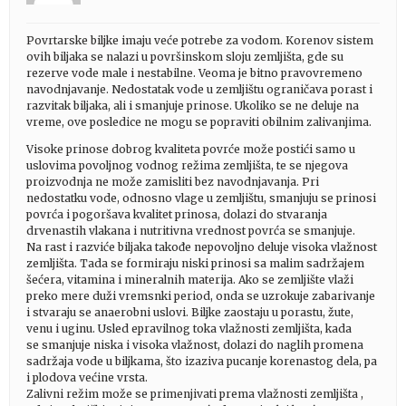
Povrtarske biljke imaju veće potrebe za vodom. Korenov sistem
ovih biljaka se nalazi u površinskom sloju zemljišta, gde su
rezerve vode male i nestabilne. Veoma je bitno pravovremeno
navodnjavanje. Nedostatak vode u zemljištu ograničava porast i
razvitak biljaka, ali i smanjuje prinose. Ukoliko se ne deluje na
vreme, ove posledice ne mogu se popraviti obilnim zalivanjima.
Visoke prinose dobrog kvaliteta povrće može postići samo u
uslovima povoljnog vodnog režima zemljišta, te se njegova
proizvodnja ne može zamisliti bez navodnjavanja. Pri
nedostatku vode, odnosno vlage u zemljištu, smanjuju se prinosi
povrća i pogoršava kvalitet prinosa, dolazi do stvaranja
drvenastih vlakana i nutritivna vrednost povrća se smanjuje.
Na rast i razviće biljaka takođe nepovoljno deluje visoka vlažnost
zemljišta. Tada se formiraju niski prinosi sa malim sadržajem
šećera, vitamina i mineralnih materija. Ako se zemljište vlaži
preko mere duži vremsnki period, onda se uzrokuje zabarivanje
i stvaraju se anaerobni uslovi. Biljke zaostaju u porastu, žute,
venu i uginu. Usled epravilnog toka vlažnosti zemljišta, kada
se smanjuje niska i visoka vlažnost, dolazi do naglih promena
sadržaja vode u biljkama, što izaziva pucanje korenastog dela, pa
i plodova većine vrsta.
Zalivni režim može se primenjivati prema vlažnosti zemljišta ,