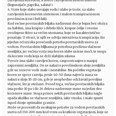
razvijenim korenom, a dobro razvijenom lisnom masom
(kupusnjače, paprika, salata) i
4. Vrste koje slabo usvajaju vodu i slabo je troše, sa slabo
razvijenim korenovim sistemom i malom transpiracionom
površinom (crni i beli luk).
Kod većine povrtarskih biljaka nadzemni deo je bujan bez obzira
na habitus, ima krupno i debelo lišće, krupne ćelije i veoma
ovodnjeno tkivo sa većim stomama, koje se karakteristično
ponašaju. U stvari, iz njih se odvija intenzivna transpiracija, što
jejedan od uzroka povećanih potreba povrtarskih useva za
vodom. Povrtarskim biljkama je potrebna povišena vlažnost
zemljišta, jer većina vrsta ima koren slabe usisne moći, te mogu
da koriste vodu koja se drži slabijim silama.
Povrće ima slabo razvijen koren, rasprostranjen u manjoj
zapremini zemljišta. On se nalazi u površinskom sloju zemljišta
gde su rezerve vode male i nestabilne. Na početku vegetacije
koren se sporo razvija, posle 40-50 dana najveća masa se
nalazi u sloju 10-20 cm, gde je neophodno održavati povoljnu
vlažnost, što je otežano. Pored toga, većina povrtarskih biljaka
ima preko 10 pa i do 26 delova nadzemne mase na jedan deo
korenove mase. Stoga prinos nekih povrtarskih biljaka naglo
opada ukoliko se vlažnost zemljišta, iako visoka, i malo spusti
ispod donje optimalne granice.
Može se proceniti da su ukupne potrebe za vodom povrtarskih
useva od 150-200 mm kod vrsta sa kratkom vegetacijom, koje se