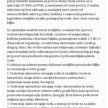
gde je tehnički minimum za povrće dosta visok i kreće se u
intervalu 70-85% od PVK, u zavisnosti od vrste povrća. U našim
uslovima taj broj zalivanja u značajnoj meri zavisi od
meteoroloških uslova godine, količine i rasporeda padavina i
kapaciteta zemljišta za lako pristupačnu vodu , kao i faze razvoja
biljke.
Za optimalnu snabdevenost zemljišta, a samim tim i povrća
vodom navodnjavanje bi trebalo, zavisno od temperature,
količine padavina i fenofaze biljaka, primenjivati svakih 3-5 ili 5-7
dana tokom vegetacije, a u uslovima ekstremne suše i svakog
drugog dana. Što se tiče načina navodnjavanja, trenutno najbolji i
najracionalniji način zalivanja povrća jeste sistemom kap po kap,
jer pored niza prednosti omogućava i prihranu biljaka putem
vode.
U odnosu na zahteve prema vlažnosti zemljišta povrtarske biljke
se svrstavaju u četiri grupe:
1. Vrste koje intenzivno usvajaju vodu iz zemljišta i troše je
intenzivno, imaju dobro razvijen korenov sistem kao i
nadzemnu masu (celer, krompir);
2. Vrste koje intenzivno usvajaju vodu i ekonomično je troše,
imaju razvijen korenov sistem i takvu građu lišća, koja sprečava
preteranu transpiraciju (mrkva, špargla), ili su listovi prekriveni
maljama (paradajz, lubenica);
3. Vrste koje slabo usvajaju vodu, a mnogo je troše su sa slabo