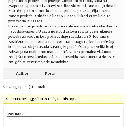
gaje rano u proleće ili u jesenje-zimskom periodu, kada su
evapotranspiracioni zahtevi sredine skromni, one mogu dostići
600-650 pa i 700 mm kod useva pune vegetacije, čija je setva
rano u proleće, a skidanje kasno u jesen, ili kod vrsta koje se
proizvode iz rasada.
U zaštićenom prostoru celokupnu količinu vode treba obezbediti
navodnjavanjem. U zavisnosti od uslova i biljne vrste, ukupne
potrebe za vodom kod proizvodnje rasada su 80-160 mm u
zaštićenom prostoru, a na otvorenom mogu da budu i veće (npr.
kod proizvodnje rasada kasnog kupusa). Obavlja se veliki broj
zalivanja sa malim normama, održava se optimalna vlažnost
zemljišta u površinskom sloju od nekoliko santimetara do 15-30
cm, gde su rezerve vode nestabilne.
Author
Posts
Viewing 1 post (of 1 total)
You must be logged in to reply to this topic.
Username: