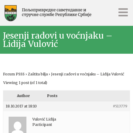
Jesenji radovi u voćnjaku –
Lidija Vulović
Forum PSSS
›
Zaštita bilja
›
Jesenji radovi u voćnjaku – Lidija Vulović
Viewing 1 post (of 1 total)
Author
Posts
18.10.2017 at 18:10
#513779
Vulović Lidija
Participant