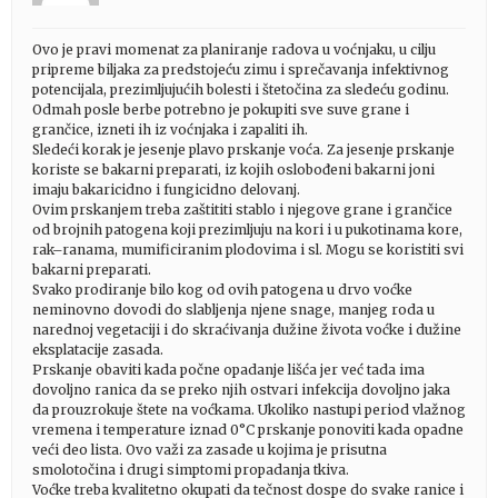
Ovo je pravi momenat za planiranje radova u voćnjaku, u cilju
pripreme biljaka za predstojeću zimu i sprečavanja infektivnog
potencijala, prezimljujućih bolesti i štetočina za sledeću godinu.
Odmah posle berbe potrebno je pokupiti sve suve grane i
grančice, izneti ih iz voćnjaka i zapaliti ih.
Sledeći korak je jesenje plavo prskanje voća. Za jesenje prskanje
koriste se bakarni preparati, iz kojih oslobođeni bakarni joni
imaju bakaricidno i fungicidno delovanj.
Ovim prskanjem treba zaštititi stablo i njegove grane i grančice
od brojnih patogena koji prezimljuju na kori i u pukotinama kore,
rak–ranama, mumificiranim plodovima i sl. Mogu se koristiti svi
bakarni preparati.
Svako prodiranje bilo kog od ovih patogena u drvo voćke
neminovno dovodi do slabljenja njene snage, manjeg roda u
narednoj vegetaciji i do skraćivanja dužine života voćke i dužine
eksplatacije zasada.
Prskanje obaviti kada počne opadanje lišća jer već tada ima
dovoljno ranica da se preko njih ostvari infekcija dovoljno jaka
da prouzrokuje štete na voćkama. Ukoliko nastupi period vlažnog
vremena i temperature iznad 0°C prskanje ponoviti kada opadne
veći deo lista. Ovo važi za zasade u kojima je prisutna
smolotočina i drugi simptomi propadanja tkiva.
Voćke treba kvalitetno okupati da tečnost dospe do svake ranice i