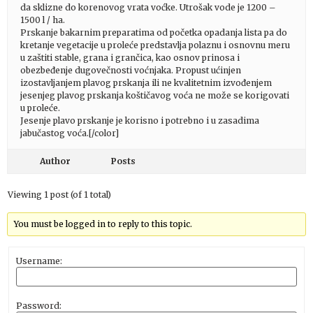
da sklizne do korenovog vrata voćke. Utrošak vode je 1200 –
1500 l / ha.
Prskanje bakarnim preparatima od početka opadanja lista pa do
kretanje vegetacije u proleće predstavlja polaznu i osnovnu meru
u zaštiti stable, grana i grančica, kao osnov prinosa i
obezbeđenje dugovečnosti voćnjaka. Propust ućinjen
izostavljanjem plavog prskanja ili ne kvalitetnim izvođenjem
jesenjeg plavog prskanja koštičavog voća ne može se korigovati
u proleće.
Jesenje plavo prskanje je korisno i potrebno i u zasadima
jabučastog voća.[/color]
Author
Posts
Viewing 1 post (of 1 total)
You must be logged in to reply to this topic.
Username:
Password: