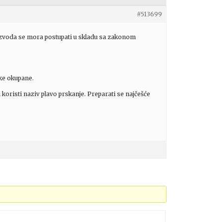
#513699
izvoda se mora postupati u skladu sa zakonom
ćke okupane.
 koristi naziv plavo prskanje. Preparati se najčešće