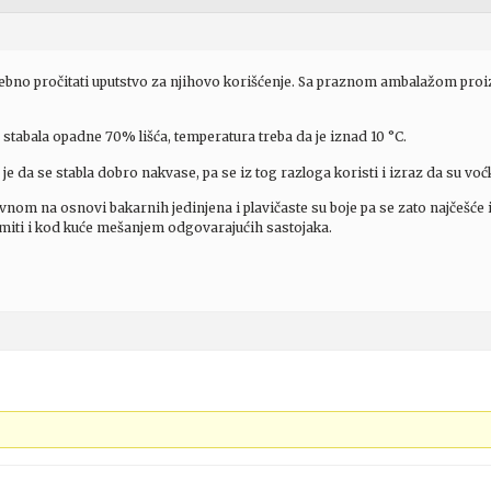
rebno pročitati uputstvo za njihovo korišćenje. Sa praznom ambalažom pro
 stabala opadne 70% lišća, temperatura treba da je iznad 10 °C.
e da se stabla dobro nakvase, pa se iz tog razloga koristi i izraz da su vo
nom na osnovi bakarnih jedinjena i plavičaste su boje pa se zato najčešće i
emiti i kod kuće mešanjem odgovarajućih sastojaka.