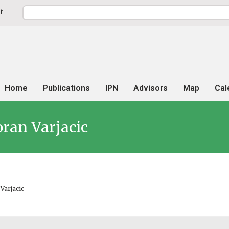
t
Home
Publications
IPN
Advisors
Map
Cal
oran Varjacic
Varjacic