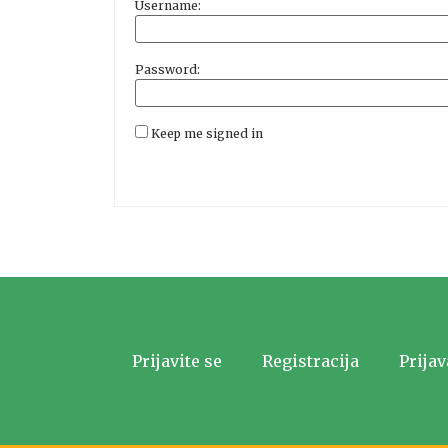
Username:
Password:
Keep me signed in
Prijavite se
Registracija
Prijav