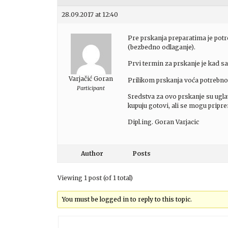
28.09.2017 at 12:40
Pre prskanja preparatima je pot
(bezbedno odlaganje).
Prvi termin za prskanje je kad sa
Varjačić Goran
Prilikom prskanja voća potrebno j
Participant
Sredstva za ovo prskanje su uglav
kupuju gotovi, ali se mogu pripr
Dipl.ing. Goran Varjacic
Author
Posts
Viewing 1 post (of 1 total)
You must be logged in to reply to this topic.