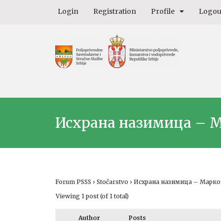
Login
Registration
Profile
Logou
Исхрана назимица – 
Forum PSSS
›
Stočarstvo
›
Исхрана назимица – Марк
Viewing 1 post (of 1 total)
Author
Posts