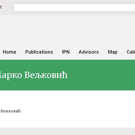
t
Home
Publications
IPN
Advisors
Map
Cal
Марко Вељковић
о Вељковић