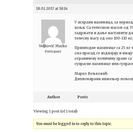
18.01.2017 at 18:14
У исхрани назимица, за период 
вољи. Са телесном масом од 70
задржати и даље наставити да 
телесну масу од око 100-110 кг
Veljković Marko
Приплодне назимице са 25 кг т
Participant
ова прасад се издвајају и има
ограничену количину хране са
супрасне назимице или супрас
Марко Вељковић
Дипломирани инжењер пољопр
Author
Posts
Viewing 1 post (of 1 total)
You must be logged in to reply to this topic.