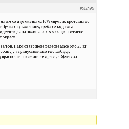
#512496
е да им се даје смеша са 16% сирових протеина по
ођу на ову количину, треба се код тога
 подесити да назимица са 7-8 месеци постигне
т опраси.
за тов. Након завршене телесне масе око 25 кг
ребацују у припустилиште где добијају
прасности назимице се држе у објекту за