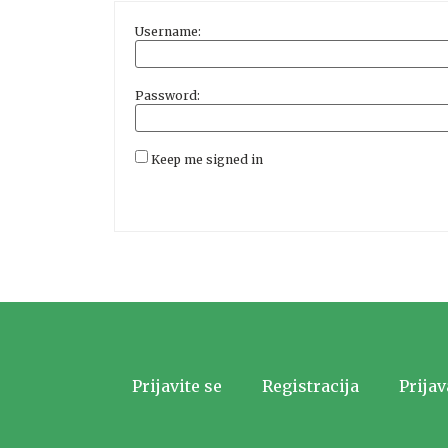
Username:
Password:
Keep me signed in
Prijavite se
Registracija
Prijav