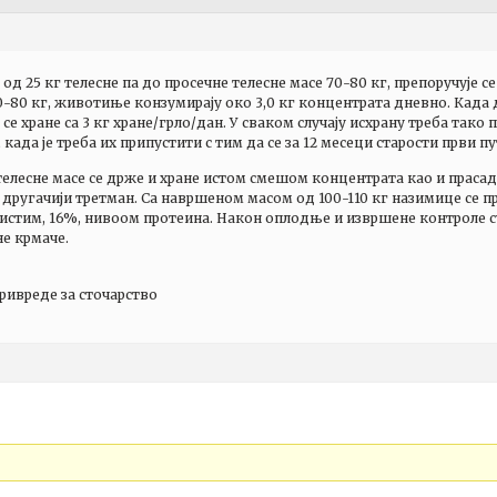
од 25 кг телесне па до просечне телесне масе 70-80 кг, препоручује с
-80 кг, животиње конзумирају око 3,0 кг концентрата дневно. Када д
се хране са 3 кг хране/грло/дан. У сваком случају исхрану треба тако
, када је треба их припустити с тим да се за 12 месеци старости први пу
елесне масе се држе и хране истом смешом концентрата као и прасад 
ју другачији третман. Са навршеном масом од 100-110 кг назимице се п
 истим, 16%, нивоом протеина. Након оплодње и извршене контроле су
не крмаче.
ивреде за сточарство