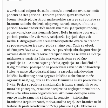
U zavisnosti od potreba za hranom, bremenitost ovaca se može
podeliti na dva perioda. U prvom periodu (prva tri meseca
bremenitosti), plod u utrobi majke polako raste pa su i potrebe za
hranom radi obezbeđenja njegovog razvoja manje. Ishrana u
periodu bremenitosti utiče na telesnu masu jagnjadi pri rođenju,
porast vune, kao i na njenu mlečnost. Bolje hranjene ovce u tom
periodu proizvode više vune, rađaju težu jagnjad i daju više
mleka. U drugoj polovini bremenitosti potrebe ovaca za hranom
se povećavaju, jer je razvoj ploda znatno veći. Tada se obrok
obično povećava za 20 – 30%. Ovo povećanje obroka potrebno je
ovcama da bi dobile rezerve hranljivih materija nužnih za lučenje
mleka posle jagnjenja. Ishrana koncentratom se obično
započinje 1,5 – 2 meseca pre početka jagnjenja i to u količini od
0,2kg /dnevno i postepeno se povećava u zavisnosti od kondicije
i telesne mase. Ako odgajivač ima na raspolaganju dovoljnu
količinu kvalitetnog sena njegova količina u obroku se može
ograničiti na 0,5kg, dok se količina kukuruzne silaže povećava na
3-4kg. Prelaz sa paše na zimski način ishrane sjagnjenih ovaca
mora biti postepen, jer su one osetljive na naglu promenu hrane.
Ovce vole sitno seno bogato lišćem. Ako nema dovoljno sena,
ono se može zameniti silažom i korenasto – krtolastim
hranivima (repini rezanci, mrkva, stočna repa). Ova hraniva ne bi
trebalo da prelaze količinu od 2-3kg /dnevno / grlu. Ukoliko se