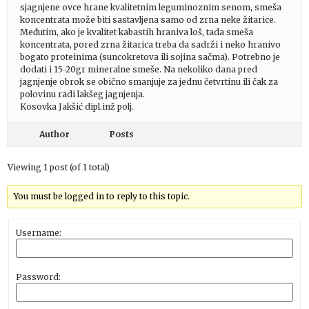
sjagnjene ovce hrane kvalitetnim leguminoznim senom, smeša
koncentrata može biti sastavljena samo od zrna neke žitarice.
Međutim, ako je kvalitet kabastih hraniva loš, tada smeša
koncentrata, pored zrna žitarica treba da sadrži i neko hranivo
bogato proteinima (suncokretova ili sojina sačma). Potrebno je
dodati i 15-20gr mineralne smeše. Na nekoliko dana pred
jagnjenje obrok se obično smanjuje za jednu četvrtinu ili čak za
polovinu radi lakšeg jagnjenja.
Kosovka Jakšić dipl.inž polj.
Author
Posts
Viewing 1 post (of 1 total)
You must be logged in to reply to this topic.
Username:
Password: