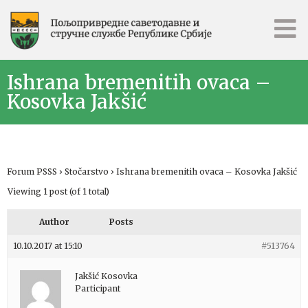
Ishrana bremenitih ovaca –
Kosovka Jakšić
Forum PSSS
›
Stočarstvo
›
Ishrana bremenitih ovaca – Kosovka Jakšić
Viewing 1 post (of 1 total)
Author
Posts
10.10.2017 at 15:10
#513764
Jakšić Kosovka
Participant