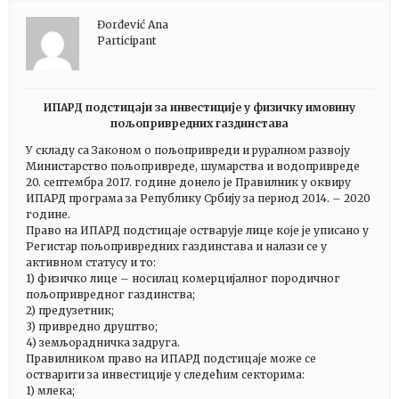
Đorđević Ana
Participant
ИПАРД подстицаји за инвестиције у физичку имовину
пољопривредних газдинстава
У складу са Законом о пољопривреди и руралном развоју
Министарство пољопривреде, шумарства и водопривреде
20. септембра 2017. године донело је Правилник у оквиру
ИПАРД програма за Републику Србију за период 2014. – 2020
године.
Право на ИПАРД подстицаје остварује лице које је уписано у
Регистар пољопривредних газдинстава и налази се у
активном статусу и то:
1) физичко лице – носилац комерцијалног породичног
пољопривредног газдинства;
2) предузетник;
3) привредно друштво;
4) земљорадничка задруга.
Правилником право на ИПАРД подстицаје може се
остварити за инвестиције у следећим секторима:
1) млека;