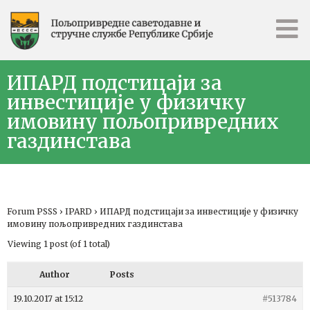
ИПАРД подстицаји за
инвестиције у физичку
имовину пољопривредних
газдинстава
Forum PSSS
›
IPARD
›
ИПАРД подстицаји за инвестиције у физичку
имовину пољопривредних газдинстава
Viewing 1 post (of 1 total)
Author
Posts
19.10.2017 at 15:12
#513784