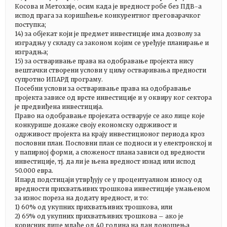
Косова и Метохије, осим када је вредност робе без ПДВ-а
испод прага за коришћење конкурентног преговарачког
поступка;
14) за објекат који је предмет инвестиције има дозволу за
изградњу у складу са законом којим се уређује планирање и
изградња;
15) за остваривање права на одобравање пројекта нису
вештачки створени услови у циљу остваривања предности
супротно ИПАРД програму.
Посебни услови за остваривање права на одобравање
пројекта зависе од врсте инвестиције и у оквиру ког сектора
је предвиђена инвестиција.
Право на одобравање пројеката остварује се ако лице које
конкурише докаже своју економску одрживост и
одрживост пројекта на крају инвестиционог периода кроз
пословни план. Пословни план се подноси и у електронској и
у папирној форми, а сложеност плана зависи од вредности
инвестиције, тј. да ли је њена вредност изнад или испод
50.000 евра.
Ипард подстицаји утврђују се у процентуалном износу од
вредности прихватљивих трошкова инвестиције умањеном
за износ пореза на додату вредност, и то:
1) 60% од укупних прихватљивих трошкова, или
2) 65% од укупних прихватљивих трошкова – ако је
корисник лице млађе од 40 година на дан доношења