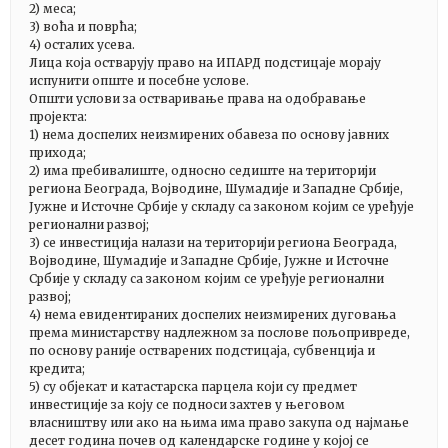
2) меса;
3) воћа и поврћа;
4) осталих усева.
Лица која остварују право на ИПАРД подстицаје морају
испунити опште и посебне услове.
Општи услови за остваривање права на одобравање
пројекта:
1) нема доспелих неизмирених обавеза по основу јавних
прихода;
2) има пребивалиште, односно седиште на територији
региона Београда, Војводине, Шумадије и Западне Србије,
Јужне и Источне Србије у складу са законом којим се уређује
регионални развој;
3) се инвестиција налази на територији региона Београда,
Војводине, Шумадије и Западне Србије, Јужне и Источне
Србије у складу са законом којим се уређује регионални
развој;
4) нема евидентираних доспелих неизмирених дуговања
према министарству надлежном за послове пољопривреде,
по основу раније остварених подстицаја, субвенција и
кредита;
5) су објекат и катастарска парцела који су предмет
инвестиције за коју се подноси захтев у његовом
власништву или ако на њима има право закупа од најмање
десет година почев од календарске године у којој се