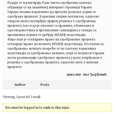
бодују се и рангирају.Ранг листа одобрених захтева
објављује се на званичној интернет страници Управе.
Управа позива корисника да преузме решење којим се
одобрава пројекат. Корисник својим потписом, односно
овером аката потврђује пријем решења о одобравању
пројекта, као и да је упознат са правима, обавезама и
одговорностима и прописаним санкцијама у складу са
прописима којима се уређују ИПАРД подстицаји.
Лице које је остварило право на одобравање пројекта
остварује право на исплату ИПАРД подстицаја. Поступак за
одобравање исплате покреће се по захтеву корисника
подстицаја за одобравање исплате, који се подноси Управи
после реализације одобреног пројекта у року утврђеном у
решењу о одобравању пројекта, односно акту о измени
пројекта.
дипл.инг. Ана Ђорђевић
Author
Posts
Viewing 1 post (of 1 total)
You must be logged in to reply to this topic.