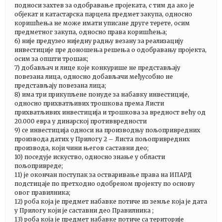
подноси захтев за одобравање пројеката, с тим да ако је
објекат и катастарска парцела предмет закупа, односно
коришћења не може имати уписане друге терете, осим
предметног закупа, односно права коришћења;
6) није предузео ниједну радњу везану за реализацију
инвестиције пре доношења решења о одобравању пројекта,
осим за општи трошак;
7) добављач и лице које конкурише не представљају
повезана лица, односно добављачи међусобно не
представљају повезана лица;
8) има три прикупљене понуде за набавку инвестиције,
односно прихватљивих трошкова према Листи
прихватљивих инвестиција и трошкова за вредност већу од
20.000 евра у динарској противвредности
9) се инвестиција односи на производњу пољопривредних
производа датих у Прилогу 2 – Листа пољопривредних
производа, који чини његов саставни део;
10) поседује искуство, односно знање у области
пољопривреде;
11) је окончан поступак за остваривање права на ИПАРД
подстицаје по претходно одобреном пројекту по основу
овог правилника;
12) роба која је предмет набавке потиче из земље која је дата
у Прилогу који је саставни део Правилника ;
13) роба која је предмет набавке потиче са територије