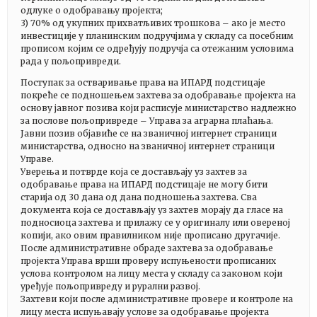
одлуке о одобравању пројекта;
3) 70% од укупних прихватљивих трошкова – ако је место
инвестиције у планинским подручјима у складу са посебним
прописом којим се одређују подручја са отежаним условима
рада у пољопривреди.
Поступак за остваривање права на ИПАРД подстицаје
покреће се подношењем захтева за одобравање пројекта на
основу јавног позива који расписује министарство надлежно
за послове пољопривреде – Управа за аграрна плаћања.
Јавни позив објавиће се на званичној интернет страници
министарства, односно на званичној интернет страници
Управе.
Уверења и потврде која се достављају уз захтев за
одобравање права на ИПАРД подстицаје не могу бити
старија од 30 дана од дана подношења захтева. Сва
документа која се достављају уз захтев морају да гласе на
подносиоца захтева и прилажу се у оригиналу или овереној
копији, ако овим правилником није прописано другачије.
После административне обраде захтева за одобравање
пројекта Управа врши проверу испуњености прописаних
услова контролом на лицу места у складу са законом који
уређује пољопривреду и рурални развој.
Захтеви који после административне провере и контроле на
лицу места испуњавају услове за одобравање пројекта