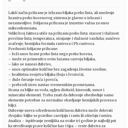
Lakši način prihrane je ishrana biljaka preko lista, ali unošenje
hraniva preko korenovog sistema je glavno u ishrani i
nezamenljivo. Folijarna prihrana je izuzetno važna za unos
mikroelemenata.
Veliki broj faktora utiče na prihranu preko lista: starost i vlažnost
površine lista; temperatura, strujanje i vlažnost vazduha; sunčevo
zračenje; hemijska formula rastvora i Ph rastvora.
Prednosti folijarne prihrane:
– brži unos hrane preko lista nego preko korena,
– može se primeniti u svim fazama razvoja biljaka,
– lako se nanosi đubrivo,
– unos optimalne količine bez zagađenja životne sredine,
– kvalitetna svojstva biljaka (boja i čvrstoća),
– duže čuvanje voća i povrća,
– prebrodi stres nastao vremenskim promenama.
Hrana za biljke su voda, ugljen dioksid, kiseonik, sunce i
mineralni elementi. Treba znati da đubrenje obezbeđuje samo
elemente potrebne za normalno obavljanje hemijskih procesa u
biljci.
Đubrenje useva određenom količinom đubriva može delovati
dvojako: biljke se pravilno razvijaju i rastu ili oštećuju i umiru.
Analiza – ispitivanje zemljišta na svake tri godine je najbolji put
ka utvrđivanju prave količine kao i tipa – vrste đubriva za