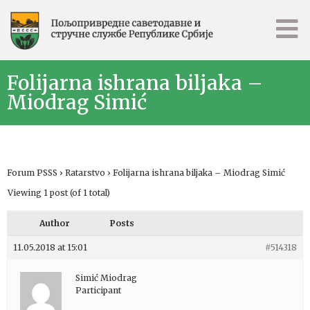
Folijarna ishrana biljaka –
Miodrag Simić
Forum PSSS
›
Ratarstvo
›
Folijarna ishrana biljaka – Miodrag Simić
Viewing 1 post (of 1 total)
Author
Posts
11.05.2018 at 15:01
#514318
Simić Miodrag
Participant