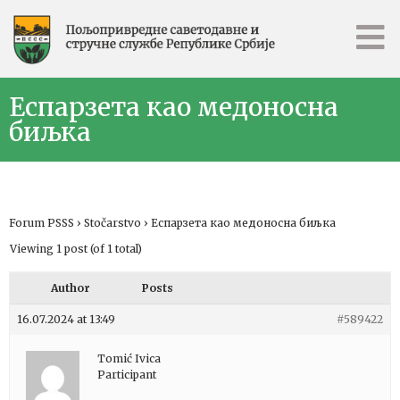
Еспарзета као медоносна
биљка
Forum PSSS
›
Stočarstvo
›
Еспарзета као медоносна биљка
Viewing 1 post (of 1 total)
Author
Posts
16.07.2024 at 13:49
#589422
Tomić Ivica
Participant