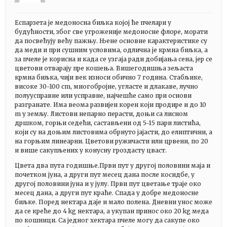
Еспарзета је медоносна биљка којој ће пчелари у
будућности, због све угроженије медоносне флоре, морати
да посвећују већу пажњу. Њене основне карактеристике су
да меди и при сушним условима, одлична је крмна биљка, а
за пчеле је корисна и када се узгаја ради добијања сена, јер се
цветови отварају пре кошења. Вишегодишња зељаста
крмна биљка, чији век износи обично 7 година. Стабљике,
високе 30-100 cm, многобројне, угласте и длакаве, лучно
полуусправне или усправне, најчешће само при основи
разгранате. Има веома развијен корен који продире и до 10
m у земљу. Листови непарно перасти, доњи са лисном
дршком, горњи седећи, састављени од 5-15 пари листића,
који су на доњим листовима обрнуто јајасти, до елиптични, а
на горњим линеарни. Цветови ружичасти или црвени, по 20
и више сакупљених у конусну гроздасту цваст.
Цвета два пута годишње.Први пут у другој половини маја и
почетком јуна, а други пут месец дана после косидбе, у
другој половини јуна и у јулу. Први пут цветање траје око
месец дана, а други пут краће. Спада у добре медоносне
биљке. Поред нектара даје и мало полена. Дневни унос може
да се креће до 4 kg нектара, а укупан принос око 20 kg меда
по кошници. Са једног хектара пчеле могу да сакупе око