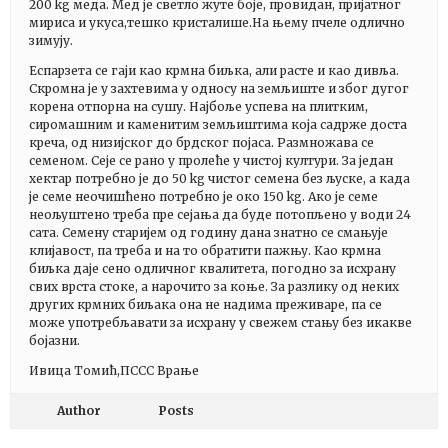
200 kg меда. Мед је светло жуте боје, провидан, пријатног
мириса и укуса,тешко кристалише.На њему пчеле одлично
зимују.
Еспарзета се гаји као крмна биљка, али расте и као дивља.
Скромна је у захтевима у односу на земљиште и због дугог
корена отпорна на сушу. Најбоље успева на плитким,
сиромашним и каменитим земљиштима која садрже доста
креча, од низијског до брдског појаса. Размножава се
семеном. Сеје се рано у пролеће у чистој култури. За један
хектар потребно је до 50 kg чистог семена без љуске, а када
је семе неочишћено потребно је око 150 kg. Ако је семе
неољуштено треба пре сејања да буде потопљено у води 24
сата. Семену старијем од годину дана знатно се смањује
клијавост, па треба и на то обратити пажњу. Као крмна
биљка даје сено одличног квалитета, погодно за исхрану
свих врста стоке, а нарочито за коње. За разлику од неких
других крмних биљака она не надима преживаре, па се
може употребљавати за исхрану у свежем стању без икакве
бојазни.
Ивица Томић,ПССС Врање
Author
Posts