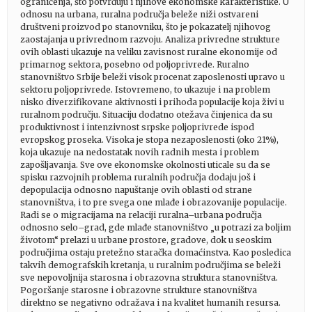
ograničenja, što potvrđuju i njihove ekonomske karakteristike. U
odnosu na urbana, ruralna područja beleže niži ostvareni
društveni proizvod po stanovniku, što je pokazatelj njihovog
zaostajanja u privrednom razvoju. Analiza privredne strukture
ovih oblasti ukazuje na veliku zavisnost ruralne ekonomije od
primarnog sektora, posebno od poljoprivrede. Ruralno
stanovništvo Srbije beleži visok procenat zaposlenosti upravo u
sektoru poljoprivrede. Istovremeno, to ukazuje i na problem
nisko diverzifikovane aktivnosti i prihoda populacije koja živi u
ruralnom području. Situaciju dodatno otežava činjenica da su
produktivnost i intenzivnost srpske poljoprivrede ispod
evropskog proseka. Visoka je stopa nezaposlenosti (oko 21%),
koja ukazuje na nedostatak novih radnih mesta i problem
zapošljavanja. Sve ove ekonomske okolnosti uticale su da se
spisku razvojnih problema ruralnih područja dodaju još i
depopulacija odnosno napuštanje ovih oblasti od strane
stanovništva, i to pre svega one mlađe i obrazovanije populacije.
Radi se o migracijama na relaciji ruralna–urbana područja
odnosno selo–grad, gde mlađe stanovništvo „u potrazi za boljim
životom“ prelazi u urbane prostore, gradove, dok u seoskim
područjima ostaju pretežno staračka domaćinstva. Kao posledica
takvih demografskih kretanja, u ruralnim područjima se beleži
sve nepovoljnija starosna i obrazovna struktura stanovništva.
Pogoršanje starosne i obrazovne strukture stanovništva
direktno se negativno odražava i na kvalitet humanih resursa.