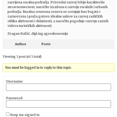
razvijena ruralna područja. Privredni razvoj Srbije karakteriše
neravnomernost, naročito izražena u razvoju ruralnih i urbanih
područja. Ruralna resursna osnova se ocenjuje kao bogata i
raznovrsna i pruža gotovo idealne uslove za razvoj različitih
oblika aktivnosti i delatnosti, a naročito pogoduje razvoju raznih
vidova turističkih aktivnosti.
Dragan Kolčić, dipl.ing.agroekonomije
Author
Posts
Viewing 1 post (of 1 total)
You must be logged in to reply to this topic.
Username:
Password:
Keep me signed in