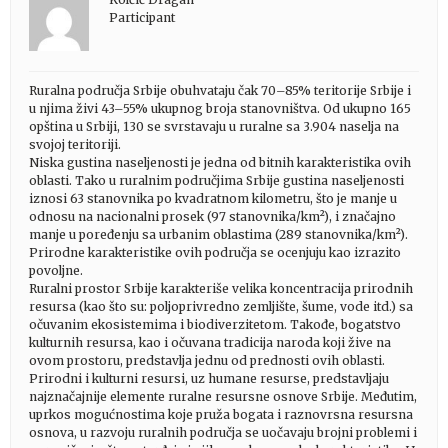
Participant
Ruralna područja Srbije obuhvataju čak 70–85% teritorije Srbije i
u njima živi 43–55% ukupnog broja stanovništva. Od ukupno 165
opština u Srbiji, 130 se svrstavaju u ruralne sa 3.904 naselja na
svojoj teritoriji.
Niska gustina naseljenosti je jedna od bitnih karakteristika ovih
oblasti. Tako u ruralnim područjima Srbije gustina naseljenosti
iznosi 63 stanovnika po kvadratnom kilometru, što je manje u
odnosu na nacionalni prosek (97 stanovnika/km²), i značajno
manje u poređenju sa urbanim oblastima (289 stanovnika/km²).
Prirodne karakteristike ovih područja se ocenjuju kao izrazito
povoljne.
Ruralni prostor Srbije karakteriše velika koncentracija prirodnih
resursa (kao što su: poljoprivredno zemljište, šume, vode itd.) sa
očuvanim ekosistemima i biodiverzitetom. Takođe, bogatstvo
kulturnih resursa, kao i očuvana tradicija naroda koji žive na
ovom prostoru, predstavlja jednu od prednosti ovih oblasti.
Prirodni i kulturni resursi, uz humane resurse, predstavljaju
najznačajnije elemente ruralne resursne osnove Srbije. Međutim,
uprkos mogućnostima koje pruža bogata i raznovrsna resursna
osnova, u razvoju ruralnih područja se uočavaju brojni problemi i