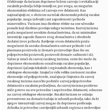
Očekivanje da turizam doprinese bržem razvoju i revitalizaciji
ruralnih područja Srbije temelji se, pre svega, na mogućim
ekonomskim efektima od razvoja ove delatnosti. Kao
najznačajniji se, s obzirom na težak ekonomski položaj ruralne
populacije, mogu izdvojiti rast zaposlenosti i prihoda
stanovništva. Turizam ima direktne efekte na one učesnike
ponude koji direktno prodaju usluge turistima. Razvoj turizma
pruža mogućnost seoskim domaćinstvima, da uz minimalne
investicije zaposle članove svog domaćinstva i obezbede
dodatni izvor prihoda. Bavljenje ovom delatnošću pruža
mogućnost da seoska domaćinstva ostvare prihode i od
plasmana proizvoda iz domaće proizvodnje (kao što su:
poljoprivredni proizvodi, proizvodi domaće radinosti i sl.).
Važno je istaći da razvoj ruralnog turizma, osim što može da
doprinese ekonomskom osnaživanju ruralne populacije,
doprinosi i jačanju lokalnih i regionalnih ekonomija, kao i
celokupne ekonomije. Imajući u vidu veliku zavisnost ruralne
ekonomije od poljoprivrede, značajna je činjenica da razvoj
ruralnog turizma naročito podstiče razvoj poljoprivredne
delatnosti u ruralnim područjima, da razvoj turizma pozitivno
utiče gotovo na sve privredne i neprivredne delatnosti, odnosno
na razvoj celokupne ekonomije. Ruralni turizam se oslanja
prvenstveno na domaću tražnju iz urbanih područja, tako da bi
njegov intenzivniji razvoj mogao da doprinese prelivanju
dohotka iz privredno razvijenijih urbanih regiona u nedovoljno