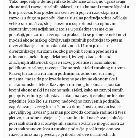
Tako nepovoljne demografske tendencije značajno ugrožavaju
ekonomski razvoj ruralnih oblasti, jer su humani resursi ključni u
tom procesu. Kao posledica svih ovih pojava i zaostajanja u
razvoju u dugom periodu, danas ruralna područja Srbije odlikuje
veliko siromaštvo, što je sasvim u suprotnosti sa njihovim
resursnim potencijalima. Zato se u poslednje vreme čine
pokušaji, po uzoru na evropsku praksu, da se primene neki novi
modeli ekonomskog oživljavanja ruralnih područja i to putem
diverzifikacije ekonomskih aktivnosti. U tom procesu
diverzifikacije, turizam se, zbog svojih brojnih prednosti u
odnosu na neke druge delatnosti, izdvojio kao jedna od
značajnijih aktivnosti čiji se razvoj podstiče i nacionalnom
politikom ruralnog razvoja. Ekonomski efekti ruralnog turizma
Razvoj turizma u ruralnim područjima, odnosno ruralnog
turizma, može da proizvede brojne pozitivne ekonomske i
neekonomske efekte. Razvojem ruralnog turizma se postižu
brojni ekonomski i neekonomski efekti, kako na razvoj samih
poljoprivrednih gazdinstava, tako i na razvoj celokupne lokalne
zajednice, kao što su: razvoj nedovoljno razvijenih područja,
zapošljavanje većeg broja članova domaćinstva, ostvarivanje
„nevidljivog izvoza“, plasman proizvoda domaće radinosti (vez,
pletivo, narodne nošnje i sl.), a samim tim i na očuvanje običaja i
povratak starih zaboravljenih zanata, stvaranje mogućnosti za
povratak stanovništva u ruralna područja, proširenje osnova
razvoja turizma i povećanje prihoda od ove delatnosti i dr.