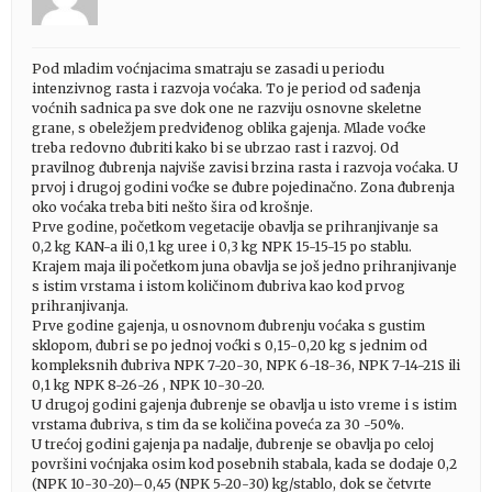
Pod mladim voćnjacima smatraju se zasadi u periodu
intenzivnog rasta i razvoja voćaka. To je period od sađenja
voćnih sadnica pa sve dok one ne razviju osnovne skeletne
grane, s obeležjem predviđenog oblika gajenja. Mlade voćke
treba redovno đubriti kako bi se ubrzao rast i razvoj. Od
pravilnog đubrenja najviše zavisi brzina rasta i razvoja voćaka. U
prvoj i drugoj godini voćke se đubre pojedinačno. Zona đubrenja
oko voćaka treba biti nešto šira od krošnje.
Prve godine, početkom vegetacije obavlja se prihranjivanje sa
0,2 kg KAN-a ili 0,1 kg uree i 0,3 kg NPK 15-15-15 po stablu.
Krajem maja ili početkom juna obavlja se još jedno prihranjivanje
s istim vrstama i istom količinom đubriva kao kod prvog
prihranjivanja.
Prve godine gajenja, u osnovnom đubrenju voćaka s gustim
sklopom, đubri se po jednoj voćki s 0,15-0,20 kg s jednim od
kompleksnih đubriva NPK 7-20-30, NPK 6-18-36, NPK 7-14-21S ili
0,1 kg NPK 8-26-26 , NPK 10-30-20.
U drugoj godini gajenja đubrenje se obavlja u isto vreme i s istim
vrstama đubriva, s tim da se količina poveća za 30 -50%.
U trećoj godini gajenja pa nadalje, đubrenje se obavlja po celoj
površini voćnjaka osim kod posebnih stabala, kada se dodaje 0,2
(NPK 10-30-20)–0,45 (NPK 5-20-30) kg/stablo, dok se četvrte