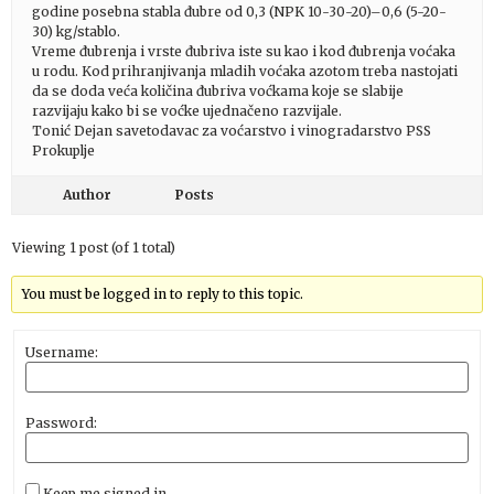
godine posebna stabla đubre od 0,3 (NPK 10-30-20)–0,6 (5-20-
30) kg/stablo.
Vreme đubrenja i vrste đubriva iste su kao i kod đubrenja voćaka
u rodu. Kod prihranjivanja mladih voćaka azotom treba nastojati
da se doda veća količina đubriva voćkama koje se slabije
razvijaju kako bi se voćke ujednačeno razvijale.
Tonić Dejan savetodavac za voćarstvo i vinogradarstvo PSS
Prokuplje
Author
Posts
Viewing 1 post (of 1 total)
You must be logged in to reply to this topic.
Username:
Password:
Keep me signed in