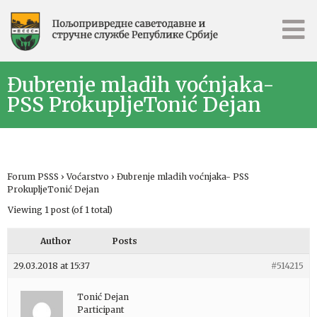
Đubrenje mladih voćnjaka-
PSS ProkupljeTonić Dejan
Forum PSSS
›
Voćarstvo
›
Đubrenje mladih voćnjaka- PSS
ProkupljeTonić Dejan
Viewing 1 post (of 1 total)
Author
Posts
29.03.2018 at 15:37
#514215
Tonić Dejan
Participant