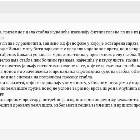
 приземног дела стабла и увенуће изазивају фитипатогене гљиве из род
pp..
 гљиве су различити, зависно од фенофазе у којој је остварена зараз
аде биљке могу бити заражене у пределу кореновог врата, који некро
сађених биљака уочава се мрка зона ткива у приземном делу стабла. 
деловима стабла или бочним гранама, најчешће у пазуху листа. Гљива 
е у почетку јављају ситне тамнозелене пеге, које се временом повећава
а доводе до зачепљења и пропадања спроводних судова стабла, оби
водног система на попречном пресеку стабла.
ни паразити, који се одржавају у земљишту, у биљним остацима у вид
о земљиште пружа повојне услове за развој врста из рода Phythium s
pp.
 затвореном простору, потребно је извршити дезинфекцију земљишта,
 вршити дренажу земљишта, избегавати тешка земљишта и вршити пр