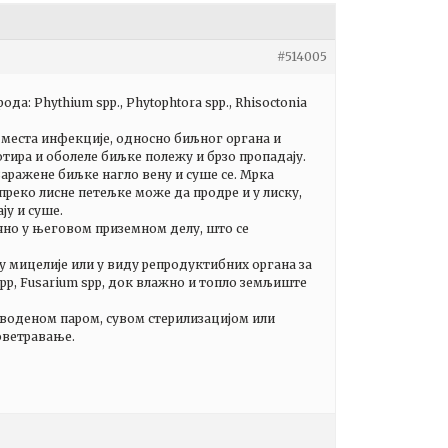
#514005
а: Phythium spp., Phytophtora spp., Rhisoctonia
а, места инфекције, односно биљног органа и
тира и оболеле биљке полежу и брзо пропадају.
Заражене биљке нагло вену и суше се. Мрка
преко лисне петељке може да продре и у лиску,
ју и суше.
чно у његовом приземном делу, што се
у мицелије или у виду репродуктибних органа за
pp, Fusarium spp, док влажно и топло земљиште
 воденом паром, сувом стерилизацијом или
оветравање.