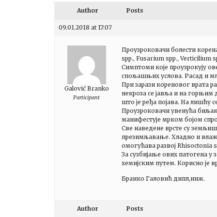
Author
Posts
09.01.2018 at 17:07
Проузроковачи болести корена,
spp., Fusarium spp., Verticilium s
Симптоми које проузрокују ове
спољашњих услова. Расад и мл
При зарази кореновог врата ра
Galović Branko
некроза се јавља и на горњим 
Participant
што је ређа појава. На лишћу с
Проузроковачи увенућа биљак
манифестује мрком бојом спро
Све наведене врсте су земљиш
презимљавање. Хладно и влажн
омогућава развој Rhisoctonia s
За сузбијање ових патогена у
хемијским путем. Корисно је
Бранко Галовић дипл,инж.
Author
Posts