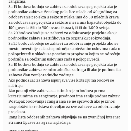
rangiraju.
Sa 15 bodova boduju se zahtevi za odobravanje projekta ako je
podnosilac zahteva: ženskog pola; lice mlađe od 40 godina; za
odobravanje projekta u sektoru mleka ima do 50 mlečnih krava;
za odobravanje projekta u sektoru mesa ima kapacitet objekta do
100 goveda i/ili do 500 ovaca i koza i/ili ili do 1.000 svinja.
Sa 20 bodova boduju se zahtevi za odobravanje projekta ako je
podnosilac zahteva sertifikovan za organsku proizvodnju.
Sa 25 bodova boduju se zahtevi za odobravanje projekta ako se
mesto investicije nalazi u području sa otežanim uslovima rada u
poljoprivredi u skladu sa posebnim propisom kojim se određuju
područja sa otežanim uslovima rada u poljoprivredi.
Sa 10 bodova boduju se zahtevi za odobravanje projekta ako je
podnosilac zahteva zemljoradnička zadruga ili ako je podnosilac
zahteva član zemljoradničke zadruge.
Ako podnosilac zahteva ispunjava više kriterijuma bodovi se
sabiraju.
Ako postoji više zahteva sa istim brojem bodova prema
kriterijumima za rangiranje, prednost ima ranije podnet zahtev.
Postupak bodovanja i rangiranja se ne sprovodi ako je iznos
raspoloživih sredstava dovoljan za sve zahteve za odobravanje
projekata.
Rang lista odobrenih zahteva objavljuje se na zvaničnoj internet
stranici Uprave za agrarna plaćanja.