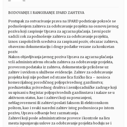
BODOVANJE I RANGIRANJE IPARD ZAHTEVA
Postupak za ostvarivanje prava na IPARD podsticaje pokreće se
podnošenjem zahteva za odobravanje projekta na osnovu javnog
poziva koji raspisuje Uprava za agrarna plaćanja. Javni poziv
sadrži rok za podnošenje zahteva za odobravanje projekta,
iznos raspoloživih sredstva za raspisani poziv, obrazac zahteva,
obaveznu dokumentaciju i druge podatke vezane za konkretan
poziv.
Nakon objavljivanja javnog poziva Uprava za agrarna plaćanja
vrši administrativnu obradu zahteva za odobravanje projekta,
proverom podataka iz zahteva, dokumentacije priložene uz
zahtev i uvidom u službene evidencije. Zahtev za odobravanje
projekta koji nije podnet od strane lica fizičko lica – nosioca
komercijalnog porodičnog poljoprivrednog gazdinstva;
preduzetnika; privrednog društva i zemljoradničke zadruge koji
su upisani u Registar poljoprivrednih gazdinstava i nalaze se u
aktivnom status, kao i zahtevi koji su preuranjeni,
neblagovremeni ili zahtevi poslati faksom ili elektronskom
poštom, kao i svaki naredni zahtev istog podnosioca po istom
pozivu, Uprava odbacuje bez razmatranja.
Zahtevi koji posle administrativne provere i kontrole na licu
mesta ispunjavaju uslove za odobravanje projekta boduju se i